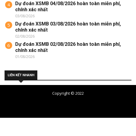
Dự đoán XSMB 04/08/2026 hoàn toàn miễn phí,
4
chính xác nhất
03/08/2026
Dự đoán XSMB 03/08/2026 hoàn toàn miễn phí,
5
chính xác nhất
02/08/2026
Dự đoán XSMB 02/08/2026 hoàn toàn miễn phí,
6
chính xác nhất
01/08/2026
LIÊN KẾT NHANH
Copyright © 2022
Soi cầu 7777 dự đoán cầu lô số đẹp nhất miền Bắc
Link
F168
chính thức bao chặn mới nhất.