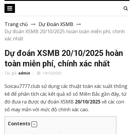
Trang chủ
Dự Đoán XSMB
Dự đoán XSMB 20/10/2025 hoàn toàn miễn phí, chính
xác nhất
Dự đoán XSMB 20/10/2025 hoàn
toàn miễn phí, chính xác nhất
Tác giả:
admin
19/10/2025
Soicau7777.club sử dụng các thuật toán xác suất thống
kê để phân tích các kết quả xổ số Miền Bắc gần đây, từ
đó đưa ra được dự đoán XSMB
20/10/2025
về các con
số may mắn với mức độ chính xác cao.
Contents