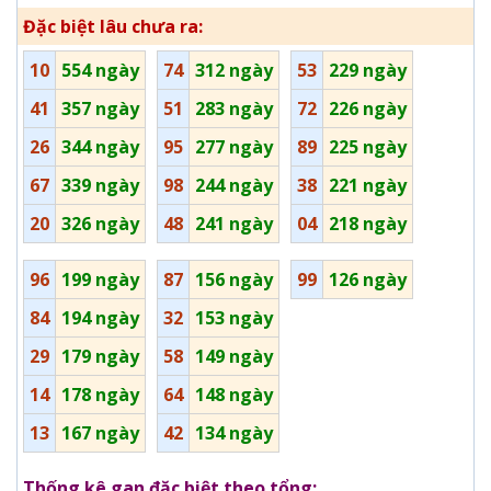
Đặc biệt lâu chưa ra:
10
554 ngày
74
312 ngày
53
229 ngày
41
357 ngày
51
283 ngày
72
226 ngày
26
344 ngày
95
277 ngày
89
225 ngày
67
339 ngày
98
244 ngày
38
221 ngày
20
326 ngày
48
241 ngày
04
218 ngày
96
199 ngày
87
156 ngày
99
126 ngày
84
194 ngày
32
153 ngày
29
179 ngày
58
149 ngày
14
178 ngày
64
148 ngày
13
167 ngày
42
134 ngày
Thống kê gan đặc biệt theo tổng: