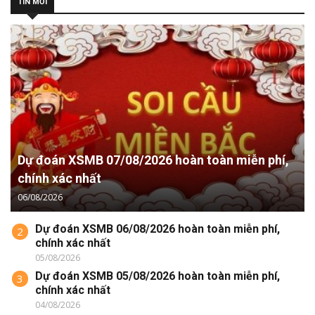
TIN MỚI
Dự đoán XSMB 07/08/2026 hoàn toàn miễn phí,
chính xác nhất
06/08/2026
Dự đoán XSMB 06/08/2026 hoàn toàn miễn phí,
2
chính xác nhất
05/08/2026
Dự đoán XSMB 05/08/2026 hoàn toàn miễn phí,
3
chính xác nhất
04/08/2026