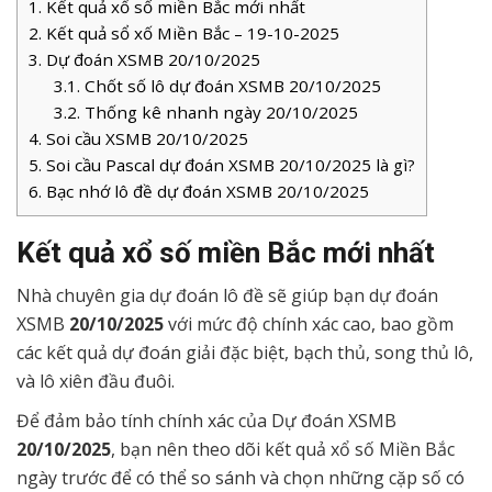
1.
Kết quả xổ số miền Bắc mới nhất
2.
Kết quả sổ xố Miền Bắc – 19-10-2025
3.
Dự đoán XSMB 20/10/2025
3.1.
Chốt số lô dự đoán XSMB 20/10/2025
3.2.
Thống kê nhanh ngày 20/10/2025
4.
Soi cầu XSMB 20/10/2025
5.
Soi cầu Pascal dự đoán XSMB 20/10/2025 là gì?
6.
Bạc nhớ lô đề dự đoán XSMB 20/10/2025
Kết quả xổ số miền Bắc mới nhất
Nhà chuyên gia dự đoán lô đề sẽ giúp bạn dự đoán
XSMB
20/10/2025
với mức độ chính xác cao, bao gồm
các kết quả dự đoán giải đặc biệt, bạch thủ, song thủ lô,
và lô xiên đầu đuôi.
Để đảm bảo tính chính xác của Dự đoán XSMB
20/10/2025
, bạn nên theo dõi kết quả xổ số Miền Bắc
ngày trước để có thể so sánh và chọn những cặp số có