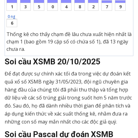
1
3
5
0
4
8
2
7
9
0 ng
6
Thống kê cho thấy chạm đề lâu chưa xuất hiện nhất là
chạm 1 (bao gồm 19 cặp số có chứa số 1), đã 13 ngày
chưa ra.
Soi cầu XSMB
20/10/2025
Để đạt được sự chính xác tối đa trong việc dự đoán kết
quả xổ số XSMB ngày 31/05/2023, đội ngũ chuyên gia
hàng đầu của chúng tôi đã phải thu thập và tổng hợp
dữ liệu về các số trúng giải trong suốt hơn 5 năm trước
đó. Sau đó, họ đã dành nhiều thời gian để phân tích và
áp dụng kiến thức về xác suất thống kê, nhằm đưa ra
những con số may mắn nhất cho các độc giả quý.
Soi cầu Pascal dự đoán XSMB