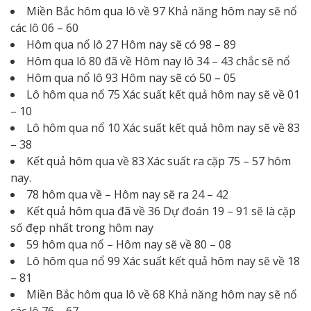
Miền Bắc hôm qua lô về 97 Khả năng hôm nay sẽ nổ
các lô 06 – 60
Hôm qua nổ lô 27 Hôm nay sẽ có 98 – 89
Hôm qua lô 80 đã về Hôm nay lô 34 – 43 chắc sẽ nổ
Hôm qua nổ lô 93 Hôm nay sẽ có 50 – 05
Lô hôm qua nổ 75 Xác suất kết quả hôm nay sẽ về 01
– 10
Lô hôm qua nổ 10 Xác suất kết quả hôm nay sẽ về 83
– 38
Kết quả hôm qua về 83 Xác suất ra cặp 75 – 57 hôm
nay.
78 hôm qua về – Hôm nay sẽ ra 24 – 42
Kết quả hôm qua đã về 36 Dự đoán 19 – 91 sẽ là cặp
số đẹp nhất trong hôm nay
59 hôm qua nổ – Hôm nay sẽ về 80 – 08
Lô hôm qua nổ 99 Xác suất kết quả hôm nay sẽ về 18
– 81
Miền Bắc hôm qua lô về 68 Khả năng hôm nay sẽ nổ