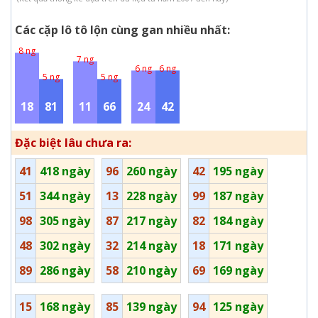
Các cặp lô tô lộn cùng gan nhiều nhất:
8 ng
7 ng
6 ng
6 ng
5 ng
5 ng
18
81
11
66
24
42
Đặc biệt lâu chưa ra:
41
418 ngày
96
260 ngày
42
195 ngày
51
344 ngày
13
228 ngày
99
187 ngày
98
305 ngày
87
217 ngày
82
184 ngày
48
302 ngày
32
214 ngày
18
171 ngày
89
286 ngày
58
210 ngày
69
169 ngày
15
168 ngày
85
139 ngày
94
125 ngày