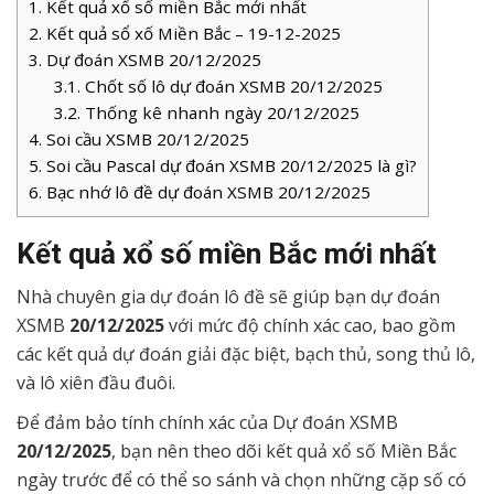
1.
Kết quả xổ số miền Bắc mới nhất
2.
Kết quả sổ xố Miền Bắc – 19-12-2025
3.
Dự đoán XSMB 20/12/2025
3.1.
Chốt số lô dự đoán XSMB 20/12/2025
3.2.
Thống kê nhanh ngày 20/12/2025
4.
Soi cầu XSMB 20/12/2025
5.
Soi cầu Pascal dự đoán XSMB 20/12/2025 là gì?
6.
Bạc nhớ lô đề dự đoán XSMB 20/12/2025
Kết quả xổ số miền Bắc mới nhất
Nhà chuyên gia dự đoán lô đề sẽ giúp bạn dự đoán
XSMB
20/12/2025
với mức độ chính xác cao, bao gồm
các kết quả dự đoán giải đặc biệt, bạch thủ, song thủ lô,
và lô xiên đầu đuôi.
Để đảm bảo tính chính xác của Dự đoán XSMB
20/12/2025
, bạn nên theo dõi kết quả xổ số Miền Bắc
ngày trước để có thể so sánh và chọn những cặp số có