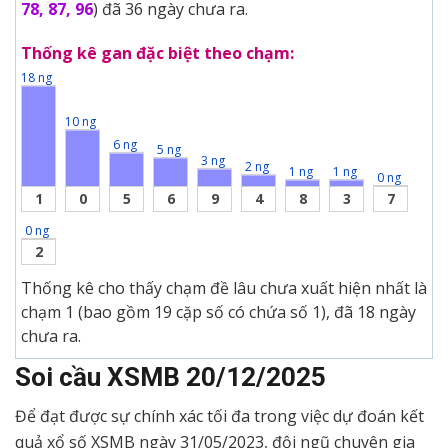
78, 87, 96
) đã 36 ngày chưa ra.
Thống kê gan đặc biệt theo chạm:
18 ng
10 ng
6 ng
5 ng
3 ng
2 ng
1 ng
1 ng
0 ng
1
0
5
6
9
4
8
3
7
0 ng
2
Thống kê cho thấy chạm đề lâu chưa xuất hiện nhất là
chạm 1 (bao gồm 19 cặp số có chứa số 1), đã 18 ngày
chưa ra.
Soi cầu XSMB
20/12/2025
Để đạt được sự chính xác tối đa trong việc dự đoán kết
quả xổ số XSMB ngày 31/05/2023, đội ngũ chuyên gia