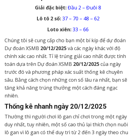
Giải đặc biệt:
Đầu 2 – Đuôi 8
Lô tô 2 số:
37 – 70 – 48 – 62
Loto xiên:
33 – 66
Chúng tôi sẽ cung cấp cho bạn một bí kíp để dự đoán
Dự đoán XSMB
20/12/2025
và các ngày khác với độ
chính xác cao nhất. Tỉ lệ trúng giải cao nhất được tính
toán dựa trên Dự đoán XSMB
20/12/2025
của ngày
trước đó và phương pháp xác suất thống kê chuyên
sâu. Bằng cách chọn những con số lâu ra nhất, bạn sẽ
tăng khả năng trúng thưởng một cách đáng ngạc
nhiên.
Thống kê nhanh ngày
20/12/2025
Thường thì người chơi lô gan chỉ chơi trong một ngày
duy nhất, tuy nhiên, một số cao thủ lại thích chọn nuôi
lô gan vì lô gan có thể duy trì từ 2 đến 3 ngày theo chu