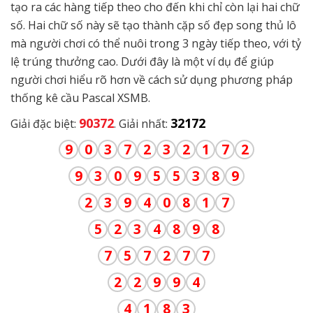
tạo ra các hàng tiếp theo cho đến khi chỉ còn lại hai chữ
số. Hai chữ số này sẽ tạo thành cặp số đẹp song thủ lô
mà người chơi có thể nuôi trong 3 ngày tiếp theo, với tỷ
lệ trúng thưởng cao. Dưới đây là một ví dụ để giúp
người chơi hiểu rõ hơn về cách sử dụng phương pháp
thống kê cầu Pascal XSMB.
90372
32172
Giải đặc biệt:
. Giải nhất:
9
0
3
7
2
3
2
1
7
2
9
3
0
9
5
5
3
8
9
2
3
9
4
0
8
1
7
5
2
3
4
8
9
8
7
5
7
2
7
7
2
2
9
9
4
4
1
8
3