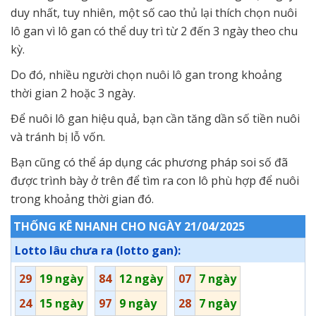
duy nhất, tuy nhiên, một số cao thủ lại thích chọn nuôi
lô gan vì lô gan có thể duy trì từ 2 đến 3 ngày theo chu
kỳ.
Do đó, nhiều người chọn nuôi lô gan trong khoảng
thời gian 2 hoặc 3 ngày.
Để nuôi lô gan hiệu quả, bạn cần tăng dần số tiền nuôi
và tránh bị lỗ vốn.
Bạn cũng có thể áp dụng các phương pháp soi số đã
được trình bày ở trên để tìm ra con lô phù hợp để nuôi
trong khoảng thời gian đó.
THỐNG KÊ NHANH CHO NGÀY 21/04/2025
Lotto lâu chưa ra (lotto gan):
29
19 ngày
84
12 ngày
07
7 ngày
24
15 ngày
97
9 ngày
28
7 ngày