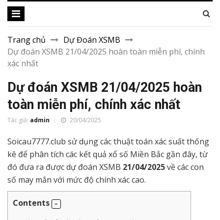
Trang chủ
Dự Đoán XSMB
Dự đoán XSMB 21/04/2025 hoàn toàn miễn phí, chính
xác nhất
Dự đoán XSMB 21/04/2025 hoàn
toàn miễn phí, chính xác nhất
Tác giả:
admin
20/04/2025
Soicau7777.club sử dụng các thuật toán xác suất thống
kê để phân tích các kết quả xổ số Miền Bắc gần đây, từ
đó đưa ra được dự đoán XSMB
21/04/2025
về các con
số may mắn với mức độ chính xác cao.
Contents