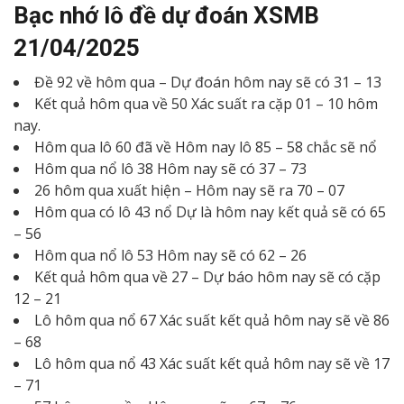
Bạc nhớ lô đề dự đoán XSMB
21/04/2025
Đề 92 về hôm qua – Dự đoán hôm nay sẽ có 31 – 13
Kết quả hôm qua về 50 Xác suất ra cặp 01 – 10 hôm
nay.
Hôm qua lô 60 đã về Hôm nay lô 85 – 58 chắc sẽ nổ
Hôm qua nổ lô 38 Hôm nay sẽ có 37 – 73
26 hôm qua xuất hiện – Hôm nay sẽ ra 70 – 07
Hôm qua có lô 43 nổ Dự là hôm nay kết quả sẽ có 65
– 56
Hôm qua nổ lô 53 Hôm nay sẽ có 62 – 26
Kết quả hôm qua về 27 – Dự báo hôm nay sẽ có cặp
12 – 21
Lô hôm qua nổ 67 Xác suất kết quả hôm nay sẽ về 86
– 68
Lô hôm qua nổ 43 Xác suất kết quả hôm nay sẽ về 17
– 71