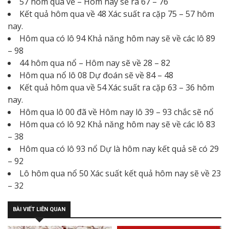
57 hôm qua về – Hôm nay sẽ ra 67 – 76
Kết quả hôm qua về 48 Xác suất ra cặp 75 – 57 hôm
nay.
Hôm qua có lô 94 Khả năng hôm nay sẽ về các lô 89
– 98
44 hôm qua nổ – Hôm nay sẽ về 28 – 82
Hôm qua nổ lô 08 Dự đoán sẽ về 84 – 48
Kết quả hôm qua về 54 Xác suất ra cặp 63 – 36 hôm
nay.
Hôm qua lô 00 đã về Hôm nay lô 39 – 93 chắc sẽ nổ
Hôm qua có lô 92 Khả năng hôm nay sẽ về các lô 83
– 38
Hôm qua có lô 93 nổ Dự là hôm nay kết quả sẽ có 29
– 92
Lô hôm qua nổ 50 Xác suất kết quả hôm nay sẽ về 23
– 32
BÀI VIẾT LIÊN QUAN