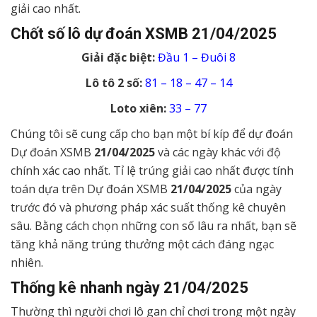
giải cao nhất.
Chốt số lô dự đoán XSMB
21/04/2025
Giải đặc biệt:
Đầu 1 – Đuôi 8
Lô tô 2 số:
81 – 18 – 47 – 14
Loto xiên:
33 – 77
Chúng tôi sẽ cung cấp cho bạn một bí kíp để dự đoán
Dự đoán XSMB
21/04/2025
và các ngày khác với độ
chính xác cao nhất. Tỉ lệ trúng giải cao nhất được tính
toán dựa trên Dự đoán XSMB
21/04/2025
của ngày
trước đó và phương pháp xác suất thống kê chuyên
sâu. Bằng cách chọn những con số lâu ra nhất, bạn sẽ
tăng khả năng trúng thưởng một cách đáng ngạc
nhiên.
Thống kê nhanh ngày
21/04/2025
Thường thì người chơi lô gan chỉ chơi trong một ngày