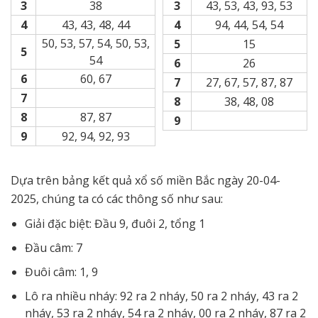
3
38
3
43, 53, 43, 93, 53
4
43, 43, 48, 44
4
94, 44, 54, 54
50, 53, 57, 54, 50, 53,
5
15
5
54
6
26
6
60, 67
7
27, 67, 57, 87, 87
7
8
38, 48, 08
8
87, 87
9
9
92, 94, 92, 93
Dựa trên bảng kết quả xổ số miền Bắc ngày
20-04-
2025
, chúng ta có các thông số như sau:
Giải đặc biệt: Đầu 9, đuôi 2, tổng 1
Đầu câm: 7
Đuôi câm: 1, 9
Lô ra nhiều nháy: 92 ra 2 nháy, 50 ra 2 nháy, 43 ra 2
nháy, 53 ra 2 nháy, 54 ra 2 nháy, 00 ra 2 nháy, 87 ra 2