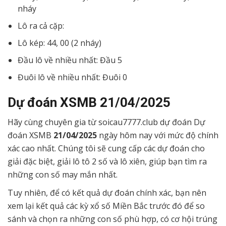
nháy
Lô ra cả cặp:
Lô kép: 44, 00 (2 nháy)
Đầu lô về nhiều nhất: Đầu 5
Đuôi lô về nhiều nhất: Đuôi 0
Dự đoán XSMB
21/04/2025
Hãy cùng chuyên gia từ soicau7777.club dự đoán Dự
đoán XSMB
21/04/2025
ngày hôm nay với mức độ chính
xác cao nhất. Chúng tôi sẽ cung cấp các dự đoán cho
giải đặc biệt, giải lô tô 2 số và lô xiên, giúp bạn tìm ra
những con số may mắn nhất.
Tuy nhiên, để có kết quả dự đoán chính xác, bạn nên
xem lại kết quả các kỳ xổ số Miền Bắc trước đó để so
sánh và chọn ra những con số phù hợp, có cơ hội trúng