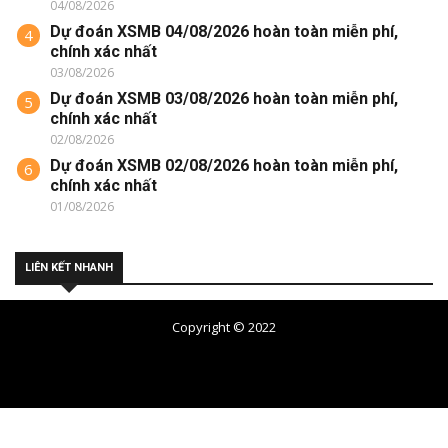
04/08/2026
Dự đoán XSMB 04/08/2026 hoàn toàn miễn phí,
4
chính xác nhất
03/08/2026
Dự đoán XSMB 03/08/2026 hoàn toàn miễn phí,
5
chính xác nhất
02/08/2026
Dự đoán XSMB 02/08/2026 hoàn toàn miễn phí,
6
chính xác nhất
01/08/2026
LIÊN KẾT NHANH
Copyright © 2022
Soi cầu 7777 dự đoán cầu lô số đẹp nhất miền Bắc
Link
F168
chính thức bao chặn mới nhất.