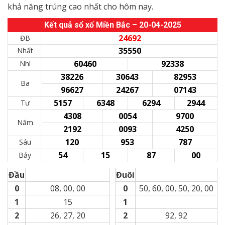
khả năng trúng cao nhất cho hôm nay.
Kết quả sổ xố Miền Bắc – 20-04-2025
24692
ĐB
35550
Nhất
60460
92338
Nhì
38226
30643
82953
Ba
96627
24267
07143
5157
6348
6294
2944
Tư
4308
0054
9700
Năm
2192
0093
4250
120
953
787
Sáu
54
15
87
00
Bảy
Đầu
Đuôi
0
08, 00, 00
0
50, 60, 00, 50, 20, 00
1
15
1
2
26, 27, 20
2
92, 92