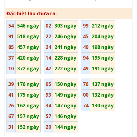
Đặc biệt lâu chưa ra:
54
546 ngày
02
303 ngày
99
212 ngày
91
518 ngày
22
246 ngày
45
204 ngày
85
457 ngày
24
241 ngày
40
198 ngày
37
420 ngày
14
228 ngày
94
195 ngày
10
372 ngày
42
222 ngày
49
191 ngày
39
176 ngày
05
150 ngày
76
137 ngày
41
175 ngày
93
149 ngày
00
132 ngày
26
162 ngày
34
147 ngày
74
130 ngày
67
157 ngày
57
146 ngày
31
152 ngày
20
144 ngày