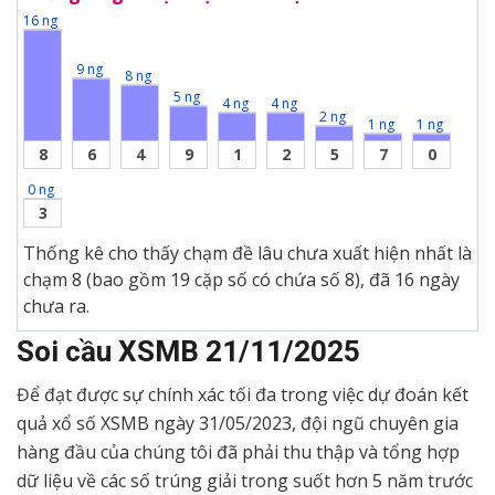
16 ng
9 ng
8 ng
5 ng
4 ng
4 ng
2 ng
1 ng
1 ng
8
6
4
9
1
2
5
7
0
0 ng
3
Thống kê cho thấy chạm đề lâu chưa xuất hiện nhất là
chạm 8 (bao gồm 19 cặp số có chứa số 8), đã 16 ngày
chưa ra.
Soi cầu XSMB
21/11/2025
Để đạt được sự chính xác tối đa trong việc dự đoán kết
quả xổ số XSMB ngày 31/05/2023, đội ngũ chuyên gia
hàng đầu của chúng tôi đã phải thu thập và tổng hợp
dữ liệu về các số trúng giải trong suốt hơn 5 năm trước