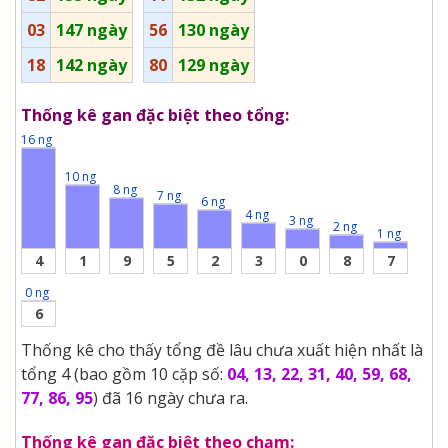
03
147 ngày
56
130 ngày
18
142 ngày
80
129 ngày
Thống kê gan đặc biệt theo tổng:
16 ng
10 ng
8 ng
7 ng
6 ng
4 ng
3 ng
2 ng
1 ng
4
1
9
5
2
3
0
8
7
0 ng
6
Thống kê cho thấy tổng đề lâu chưa xuất hiện nhất là
tổng 4 (bao gồm 10 cặp số:
04, 13, 22, 31, 40, 59, 68,
77, 86, 95
) đã 16 ngày chưa ra.
Thống kê gan đặc biệt theo chạm: