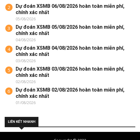
Dự đoán XSMB 06/08/2026 hoàn toàn miễn phí,
2
chính xác nhất
05/08/2026
Dự đoán XSMB 05/08/2026 hoàn toàn miễn phí,
3
chính xác nhất
04/08/2026
Dự đoán XSMB 04/08/2026 hoàn toàn miễn phí,
4
chính xác nhất
03/08/2026
Dự đoán XSMB 03/08/2026 hoàn toàn miễn phí,
5
chính xác nhất
02/08/2026
Dự đoán XSMB 02/08/2026 hoàn toàn miễn phí,
6
chính xác nhất
01/08/2026
LIÊN KẾT NHANH