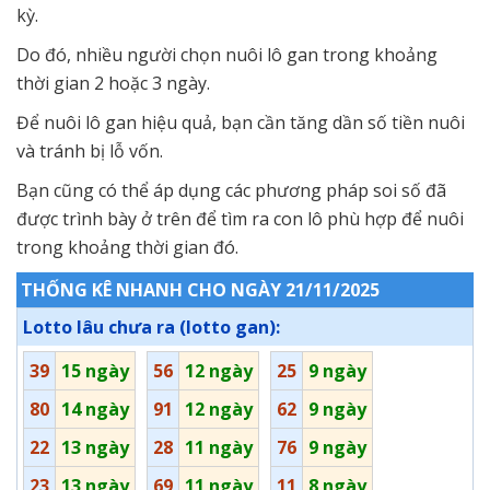
kỳ.
Do đó, nhiều người chọn nuôi lô gan trong khoảng
thời gian 2 hoặc 3 ngày.
Để nuôi lô gan hiệu quả, bạn cần tăng dần số tiền nuôi
và tránh bị lỗ vốn.
Bạn cũng có thể áp dụng các phương pháp soi số đã
được trình bày ở trên để tìm ra con lô phù hợp để nuôi
trong khoảng thời gian đó.
THỐNG KÊ NHANH CHO NGÀY 21/11/2025
Lotto lâu chưa ra (lotto gan):
39
15 ngày
56
12 ngày
25
9 ngày
80
14 ngày
91
12 ngày
62
9 ngày
22
13 ngày
28
11 ngày
76
9 ngày
23
13 ngày
69
11 ngày
11
8 ngày