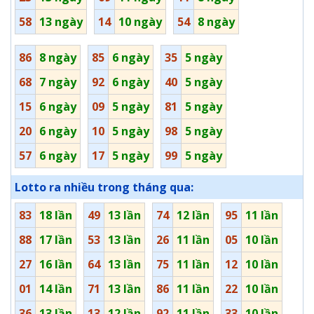
58
13 ngày
14
10 ngày
54
8 ngày
86
8 ngày
85
6 ngày
35
5 ngày
68
7 ngày
92
6 ngày
40
5 ngày
15
6 ngày
09
5 ngày
81
5 ngày
20
6 ngày
10
5 ngày
98
5 ngày
57
6 ngày
17
5 ngày
99
5 ngày
Lotto ra nhiều trong tháng qua:
83
18 lần
49
13 lần
74
12 lần
95
11 lần
88
17 lần
53
13 lần
26
11 lần
05
10 lần
27
16 lần
64
13 lần
75
11 lần
12
10 lần
01
14 lần
71
13 lần
86
11 lần
22
10 lần
36
13 lần
13
12 lần
92
11 lần
33
10 lần