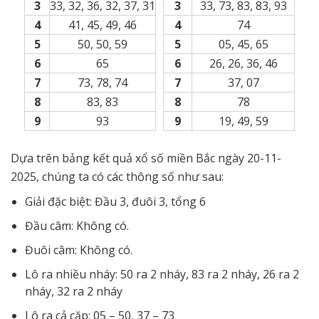
3
33, 32, 36, 32, 37, 31
3
33, 73, 83, 83, 93
4
41, 45, 49, 46
4
74
5
50, 50, 59
5
05, 45, 65
6
65
6
26, 26, 36, 46
7
73, 78, 74
7
37, 07
8
83, 83
8
78
9
93
9
19, 49, 59
Dựa trên bảng kết quả xổ số miền Bắc ngày
20-11-
2025
, chúng ta có các thông số như sau:
Giải đặc biệt: Đầu 3, đuôi 3, tổng 6
Đầu câm: Không có.
Đuôi câm: Không có.
Lô ra nhiều nháy: 50 ra 2 nháy, 83 ra 2 nháy, 26 ra 2
nháy, 32 ra 2 nháy
Lô ra cả cặp: 05 – 50, 37 – 73