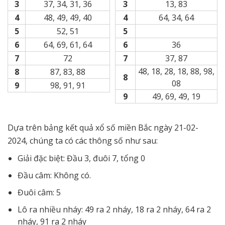
3
37, 34, 31, 36
3
13, 83
4
48, 49, 49, 40
4
64, 34, 64
5
52, 51
5
6
64, 69, 61, 64
6
36
7
72
7
37, 87
48, 18, 28, 18, 88, 98,
8
87, 83, 88
8
08
9
98, 91, 91
9
49, 69, 49, 19
Dựa trên bảng kết quả xổ số miền Bắc ngày
21-02-
2024
, chúng ta có các thông số như sau:
Giải đặc biệt: Đầu 3, đuôi 7, tổng 0
Đầu câm: Không có.
Đuôi câm: 5
Lô ra nhiều nháy: 49 ra 2 nháy, 18 ra 2 nháy, 64 ra 2
nháy, 91 ra 2 nháy