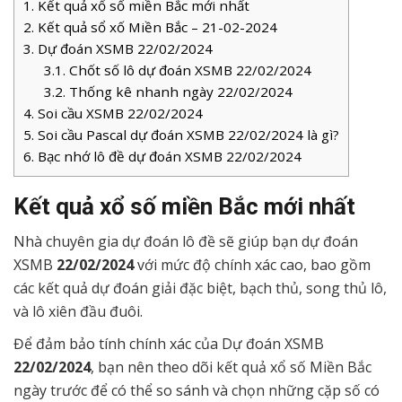
1.
Kết quả xổ số miền Bắc mới nhất
2.
Kết quả sổ xố Miền Bắc – 21-02-2024
3.
Dự đoán XSMB 22/02/2024
3.1.
Chốt số lô dự đoán XSMB 22/02/2024
3.2.
Thống kê nhanh ngày 22/02/2024
4.
Soi cầu XSMB 22/02/2024
5.
Soi cầu Pascal dự đoán XSMB 22/02/2024 là gì?
6.
Bạc nhớ lô đề dự đoán XSMB 22/02/2024
Kết quả xổ số miền Bắc mới nhất
Nhà chuyên gia dự đoán lô đề sẽ giúp bạn dự đoán
XSMB
22/02/2024
với mức độ chính xác cao, bao gồm
các kết quả dự đoán giải đặc biệt, bạch thủ, song thủ lô,
và lô xiên đầu đuôi.
Để đảm bảo tính chính xác của Dự đoán XSMB
22/02/2024
, bạn nên theo dõi kết quả xổ số Miền Bắc
ngày trước để có thể so sánh và chọn những cặp số có