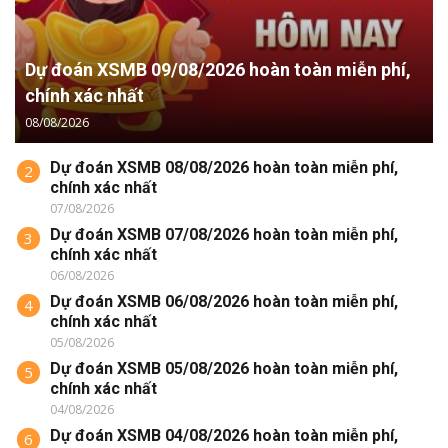
Dự đoán XSMB 09/08/2026 hoàn toàn miễn phí,
chính xác nhất
08/08/2026
Dự đoán XSMB 08/08/2026 hoàn toàn miễn phí,
2
chính xác nhất
07/08/2026
Dự đoán XSMB 07/08/2026 hoàn toàn miễn phí,
3
chính xác nhất
06/08/2026
Dự đoán XSMB 06/08/2026 hoàn toàn miễn phí,
4
chính xác nhất
05/08/2026
Dự đoán XSMB 05/08/2026 hoàn toàn miễn phí,
5
chính xác nhất
04/08/2026
Dự đoán XSMB 04/08/2026 hoàn toàn miễn phí,
6