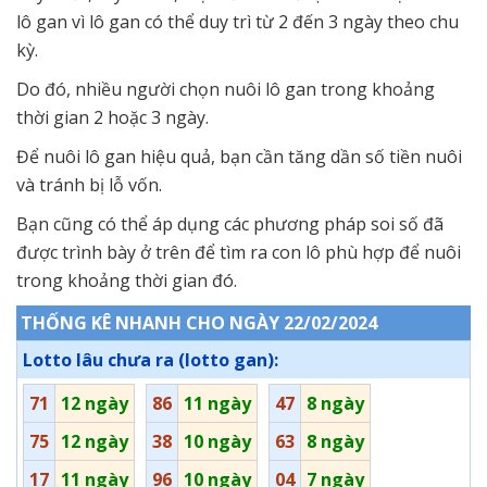
lô gan vì lô gan có thể duy trì từ 2 đến 3 ngày theo chu
kỳ.
Do đó, nhiều người chọn nuôi lô gan trong khoảng
thời gian 2 hoặc 3 ngày.
Để nuôi lô gan hiệu quả, bạn cần tăng dần số tiền nuôi
và tránh bị lỗ vốn.
Bạn cũng có thể áp dụng các phương pháp soi số đã
được trình bày ở trên để tìm ra con lô phù hợp để nuôi
trong khoảng thời gian đó.
THỐNG KÊ NHANH CHO NGÀY 22/02/2024
Lotto lâu chưa ra (lotto gan):
71
12 ngày
86
11 ngày
47
8 ngày
75
12 ngày
38
10 ngày
63
8 ngày
17
11 ngày
96
10 ngày
04
7 ngày