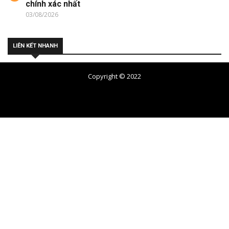
chính xác nhất
03/08/2026
LIÊN KẾT NHANH
Copyright © 2022
Soi cầu 7777 dự đoán cầu lô số đẹp nhất miền Bắc
Link
F168
chính thức bao chặn mới nhất.
SHBET
tạo dựng uy tín nhờ hệ thống nạp rút tiền an toàn,
hỗ trợ nhiều phương thức giao dịch, xử lý nhanh chóng
https://new88.land/
Nhà tài trợ:
F168
-
SHBET
-
NEW88
-
F168.com
Sun win
,
Cổng game
sunwin
tài xỉu online trải nghiệm mượt mà