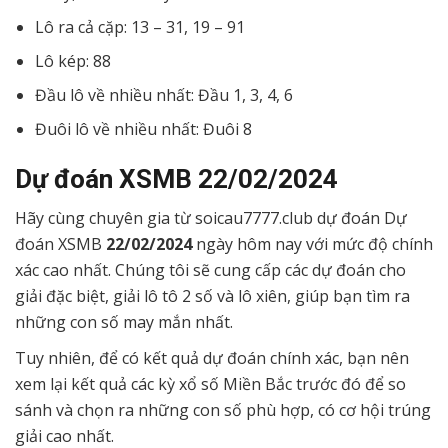
Lô ra cả cặp: 13 – 31, 19 – 91
Lô kép: 88
Đầu lô về nhiều nhất: Đầu 1, 3, 4, 6
Đuôi lô về nhiều nhất: Đuôi 8
Dự đoán XSMB
22/02/2024
Hãy cùng chuyên gia từ soicau7777.club dự đoán Dự
đoán XSMB
22/02/2024
ngày hôm nay với mức độ chính
xác cao nhất. Chúng tôi sẽ cung cấp các dự đoán cho
giải đặc biệt, giải lô tô 2 số và lô xiên, giúp bạn tìm ra
những con số may mắn nhất.
Tuy nhiên, để có kết quả dự đoán chính xác, bạn nên
xem lại kết quả các kỳ xổ số Miền Bắc trước đó để so
sánh và chọn ra những con số phù hợp, có cơ hội trúng
giải cao nhất.