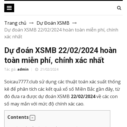
Trang chủ
Dự Đoán XSMB
Dự đoán XSMB 22/02/2024 hoàn toàn miễn phí, chính
xác nhất
Dự đoán XSMB 22/02/2024 hoàn
toàn miễn phí, chính xác nhất
Tác giả:
admin
21/02/2024
Soicau7777.club sử dụng các thuật toán xác suất thống
kê để phân tích các kết quả xổ số Miền Bắc gần đây, từ
đó đưa ra được dự đoán XSMB
22/02/2024
về các con
số may mắn với mức độ chính xác cao.
Contents