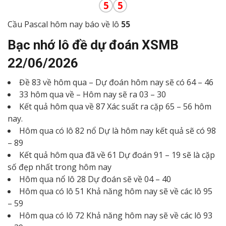
5
5
Cầu Pascal hôm nay báo về lô
55
Bạc nhớ lô đề dự đoán XSMB
22/06/2026
Đề 83 về hôm qua – Dự đoán hôm nay sẽ có 64 – 46
33 hôm qua về – Hôm nay sẽ ra 03 – 30
Kết quả hôm qua về 87 Xác suất ra cặp 65 – 56 hôm
nay.
Hôm qua có lô 82 nổ Dự là hôm nay kết quả sẽ có 98
– 89
Kết quả hôm qua đã về 61 Dự đoán 91 – 19 sẽ là cặp
số đẹp nhất trong hôm nay
Hôm qua nổ lô 28 Dự đoán sẽ về 04 – 40
Hôm qua có lô 51 Khả năng hôm nay sẽ về các lô 95
– 59
Hôm qua có lô 72 Khả năng hôm nay sẽ về các lô 93