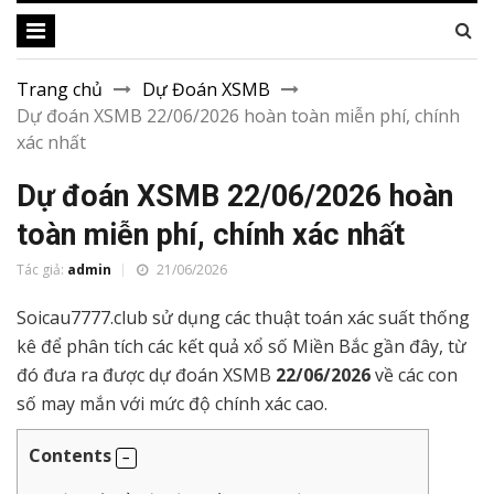
Trang chủ
Dự Đoán XSMB
Dự đoán XSMB 22/06/2026 hoàn toàn miễn phí, chính
xác nhất
Dự đoán XSMB 22/06/2026 hoàn
toàn miễn phí, chính xác nhất
Tác giả:
admin
21/06/2026
Soicau7777.club sử dụng các thuật toán xác suất thống
kê để phân tích các kết quả xổ số Miền Bắc gần đây, từ
đó đưa ra được dự đoán XSMB
22/06/2026
về các con
số may mắn với mức độ chính xác cao.
Contents