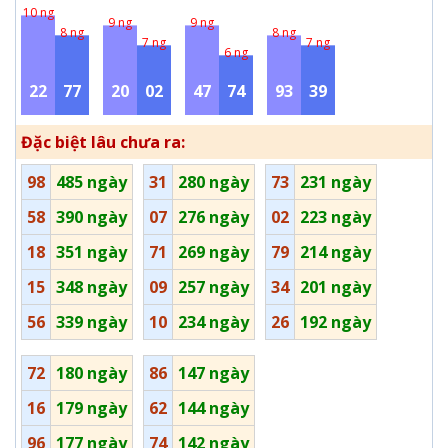
10 ng
9 ng
9 ng
8 ng
8 ng
7 ng
7 ng
6 ng
22
77
20
02
47
74
93
39
Đặc biệt lâu chưa ra:
98
485 ngày
31
280 ngày
73
231 ngày
58
390 ngày
07
276 ngày
02
223 ngày
18
351 ngày
71
269 ngày
79
214 ngày
15
348 ngày
09
257 ngày
34
201 ngày
56
339 ngày
10
234 ngày
26
192 ngày
72
180 ngày
86
147 ngày
16
179 ngày
62
144 ngày
96
177 ngày
74
142 ngày