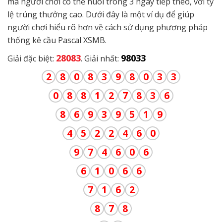
mà người chơi có thể nuôi trong 3 ngày tiếp theo, với tỷ
lệ trúng thưởng cao. Dưới đây là một ví dụ để giúp
người chơi hiểu rõ hơn về cách sử dụng phương pháp
thống kê cầu Pascal XSMB.
28083
98033
Giải đặc biệt:
. Giải nhất:
2
8
0
8
3
9
8
0
3
3
0
8
8
1
2
7
8
3
6
8
6
9
3
9
5
1
9
4
5
2
2
4
6
0
9
7
4
6
0
6
6
1
0
6
6
7
1
6
2
8
7
8