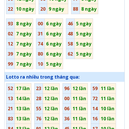
22
10 ngày
20
9 ngày
88
8 ngày
93
8 ngày
00
6 ngày
46
5 ngày
02
7 ngày
31
6 ngày
48
5 ngày
12
7 ngày
74
6 ngày
58
5 ngày
39
7 ngày
80
6 ngày
62
5 ngày
99
7 ngày
10
5 ngày
Lotto ra nhiều trong tháng qua:
52
17 lần
23
12 lần
96
12 lần
59
11 lần
13
14 lần
28
12 lần
00
11 lần
72
11 lần
21
13 lần
55
12 lần
06
11 lần
14
10 lần
83
13 lần
76
12 lần
36
11 lần
16
10 lần
84
13 lần
91
12 lần
45
11 lần
17
10 lần