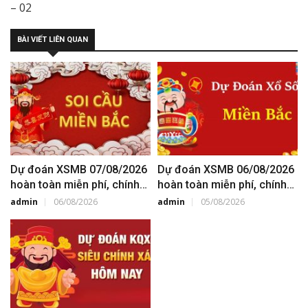
– 02
BÀI VIẾT LIÊN QUAN
Dự đoán XSMB 07/08/2026
Dự đoán XSMB 06/08/2026
hoàn toàn miễn phí, chính
hoàn toàn miễn phí, chính
xác nhất
xác nhất
admin
06/08/2026
admin
05/08/2026