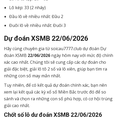
Lô kép: 33 (2 nháy)
Đầu lô về nhiều nhất: Đầu 2
Đuôi lô về nhiều nhất: Đuôi 3
Dự đoán XSMB
22/06/2026
Hãy cùng chuyên gia từ soicau7777.club dự đoán Dự
đoán XSMB
22/06/2026
ngày hôm nay với mức độ chính
xác cao nhất. Chúng tôi sẽ cung cấp các dự đoán cho
giải đặc biệt, giải lô tô 2 số và lô xiên, giúp bạn tìm ra
những con số may mắn nhất.
Tuy nhiên, để có kết quả dự đoán chính xác, bạn nên
xem lại kết quả các kỳ xổ số Miền Bắc trước đó để so
sánh và chọn ra những con số phù hợp, có cơ hội trúng
giải cao nhất.
Chốt số lô dự đoán XSMB
22/06/2026