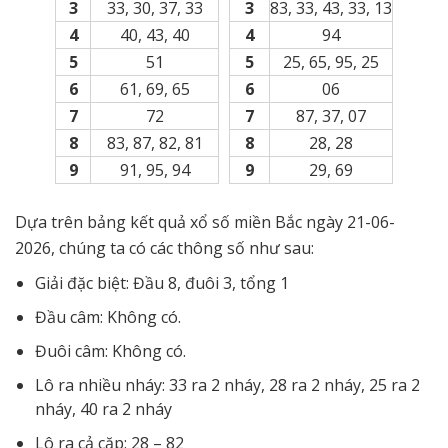
3
33, 30, 37, 33
3
83, 33, 43, 33, 13
4
40, 43, 40
4
94
5
51
5
25, 65, 95, 25
6
61, 69, 65
6
06
7
72
7
87, 37, 07
8
83, 87, 82, 81
8
28, 28
9
91, 95, 94
9
29, 69
Dựa trên bảng kết quả xổ số miền Bắc ngày
21-06-
2026
, chúng ta có các thông số như sau:
Giải đặc biệt: Đầu 8, đuôi 3, tổng 1
Đầu câm: Không có.
Đuôi câm: Không có.
Lô ra nhiều nháy: 33 ra 2 nháy, 28 ra 2 nháy, 25 ra 2
nháy, 40 ra 2 nháy
Lô ra cả cặp: 28 – 82