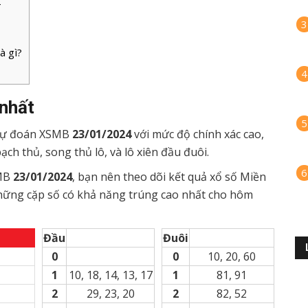
4
3
à gì?
4
 nhất
5
 dự đoán XSMB
23/01/2024
với mức độ chính xác cao,
ạch thủ, song thủ lô, và lô xiên đầu đuôi.
6
SMB
23/01/2024
, bạn nên theo dõi kết quả xổ số Miền
những cặp số có khả năng trúng cao nhất cho hôm
Đầu
Đuôi
0
0
10, 20, 60
1
10, 18, 14, 13, 17
1
81, 91
2
29, 23, 20
2
82, 52