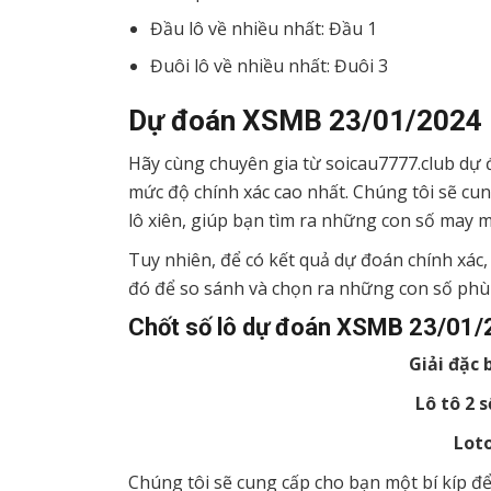
Đầu lô về nhiều nhất: Đầu 1
Đuôi lô về nhiều nhất: Đuôi 3
Dự đoán XSMB
23/01/2024
Hãy cùng chuyên gia từ soicau7777.club d
mức độ chính xác cao nhất. Chúng tôi sẽ cung 
lô xiên, giúp bạn tìm ra những con số may 
Tuy nhiên, để có kết quả dự đoán chính xác,
đó để so sánh và chọn ra những con số phù h
Chốt số lô dự đoán XSMB
23/01/
Giải đặc b
Lô tô 2 s
Loto
Chúng tôi sẽ cung cấp cho bạn một bí kíp