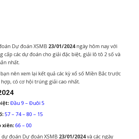
ự đoán Dự đoán XSMB
23/01/2024
ngày hôm nay với
cấp các dự đoán cho giải đặc biệt, giải lô tô 2 số và
mắn nhất.
 bạn nên xem lại kết quả các kỳ xổ số Miền Bắc trước
ợp, có cơ hội trúng giải cao nhất.
2024
iệt:
Đầu 9 – Đuôi 5
ố:
57 – 74 – 80 – 15
 xiên:
66 – 00
 để dự đoán Dự đoán XSMB
23/01/2024
và các ngày