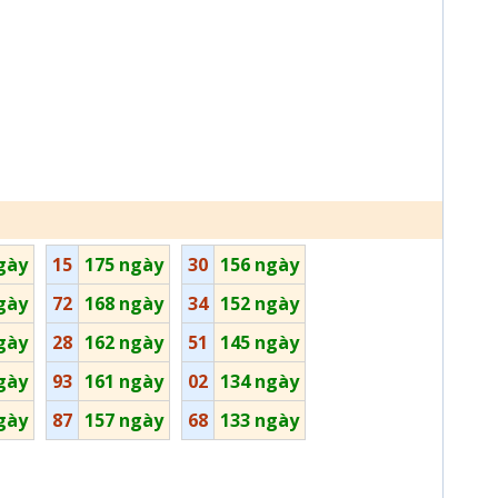
gày
15
175 ngày
30
156 ngày
gày
72
168 ngày
34
152 ngày
gày
28
162 ngày
51
145 ngày
gày
93
161 ngày
02
134 ngày
gày
87
157 ngày
68
133 ngày