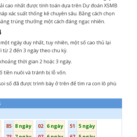
 giải cao nhất được tính toán dựa trên Dự đoán XSMB
áp xác suất thống kê chuyên sâu. Bằng cách chọn
 năng trúng thưởng một cách đáng ngạc nhiên.
4
 một ngày duy nhất, tuy nhiên, một số cao thủ lại
rì từ 2 đến 3 ngày theo chu kỳ.
khoảng thời gian 2 hoặc 3 ngày.
 tiền nuôi và tránh bị lỗ vốn.
i số đã được trình bày ở trên để tìm ra con lô phù
4
85
8 ngày
02
6 ngày
51
5 ngày
73
7 ngày
07
6 ngày
67
5 ngày