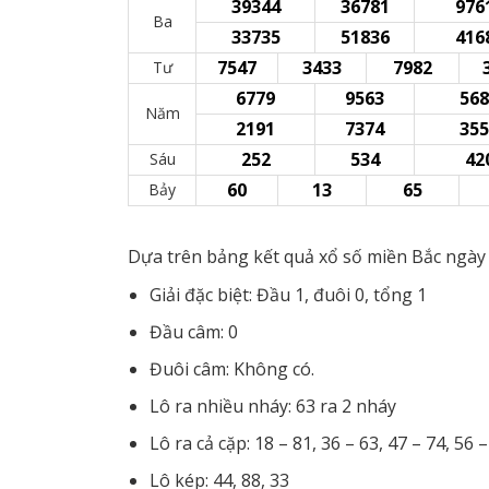
39344
36781
976
Ba
33735
51836
416
7547
3433
7982
Tư
6779
9563
568
Năm
2191
7374
355
252
534
42
Sáu
60
13
65
Bảy
Dựa trên bảng kết quả xổ số miền Bắc ngà
Giải đặc biệt: Đầu 1, đuôi 0, tổng 1
Đầu câm: 0
Đuôi câm: Không có.
Lô ra nhiều nháy: 63 ra 2 nháy
Lô ra cả cặp: 18 – 81, 36 – 63, 47 – 74, 56 
Lô kép: 44, 88, 33