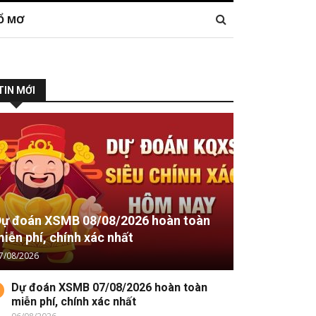
Ổ MƠ
TIN MỚI
Dự đoán XSMB 08/08/2026 hoàn toàn
iễn phí, chính xác nhất
7/08/2026
Dự đoán XSMB 07/08/2026 hoàn toàn
miễn phí, chính xác nhất