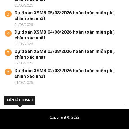
05/08/2026
Dự đoán XSMB 05/08/2026 hoàn toàn miễn phí,
3
chính xác nhất
04/08/2026
Dự đoán XSMB 04/08/2026 hoàn toàn miễn phí,
4
chính xác nhất
03/08/2026
Dự đoán XSMB 03/08/2026 hoàn toàn miễn phí,
5
chính xác nhất
02/08/2026
Dự đoán XSMB 02/08/2026 hoàn toàn miễn phí,
6
chính xác nhất
01/08/2026
LIÊN KẾT NHANH
Copyright © 2022
Soi cầu 7777 dự đoán cầu lô số đẹp nhất miền Bắc