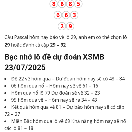
8
8
8
5
6
6
3
2
9
Cầu Pascal hôm nay báo về lô 29, anh em có thể chọn lô
29
hoặc đánh cả cặp
29 – 92
Bạc nhớ lô đề dự đoán XSMB
23/07/2025
Đề 22 về hôm qua – Dự đoán hôm nay sẽ có 48 – 84
06 hôm qua nổ – Hôm nay sẽ về 61 – 16
Hôm qua nổ lô 79 Dự đoán sẽ về 32 – 23
95 hôm qua về – Hôm nay sẽ ra 34 – 43
Kết quả hôm qua về 81 – Dự báo hôm nay sẽ có cặp
72 – 27
Miền Bắc hôm qua lô về 69 Khả năng hôm nay sẽ nổ
các lô 81 – 18