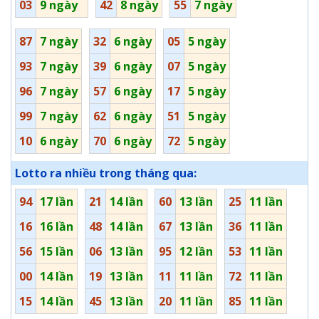
03
9 ngày
42
8 ngày
55
7 ngày
87
7 ngày
32
6 ngày
05
5 ngày
93
7 ngày
39
6 ngày
07
5 ngày
96
7 ngày
57
6 ngày
17
5 ngày
99
7 ngày
62
6 ngày
51
5 ngày
10
6 ngày
70
6 ngày
72
5 ngày
Lotto ra nhiều trong tháng qua:
94
17 lần
21
14 lần
60
13 lần
25
11 lần
16
16 lần
48
14 lần
67
13 lần
36
11 lần
56
15 lần
06
13 lần
95
12 lần
53
11 lần
00
14 lần
19
13 lần
11
11 lần
72
11 lần
15
14 lần
45
13 lần
20
11 lần
85
11 lần