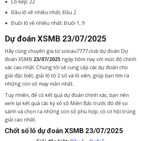
Lô kép: 22
Đầu lô về nhiều nhất: Đầu 2
Đuôi lô về nhiều nhất: Đuôi 1, 9
Dự đoán XSMB
23/07/2025
Hãy cùng chuyên gia từ soicau7777.club dự đoán Dự
đoán XSMB
23/07/2025
ngày hôm nay với mức độ chính
xác cao nhất. Chúng tôi sẽ cung cấp các dự đoán cho
giải đặc biệt, giải lô tô 2 số và lô xiên, giúp bạn tìm ra
những con số may mắn nhất.
Tuy nhiên, để có kết quả dự đoán chính xác, bạn nên
xem lại kết quả các kỳ xổ số Miền Bắc trước đó để so
sánh và chọn ra những con số phù hợp, có cơ hội trúng
giải cao nhất.
Chốt số lô dự đoán XSMB
23/07/2025