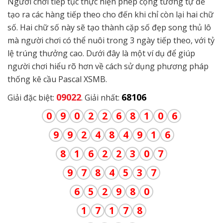
Người chơi tiếp tục thực hiện phép cộng tương tự để
tạo ra các hàng tiếp theo cho đến khi chỉ còn lại hai chữ
số. Hai chữ số này sẽ tạo thành cặp số đẹp song thủ lô
mà người chơi có thể nuôi trong 3 ngày tiếp theo, với tỷ
lệ trúng thưởng cao. Dưới đây là một ví dụ để giúp
người chơi hiểu rõ hơn về cách sử dụng phương pháp
thống kê cầu Pascal XSMB.
09022
68106
Giải đặc biệt:
. Giải nhất:
0
9
0
2
2
6
8
1
0
6
9
9
2
4
8
4
9
1
6
8
1
6
2
2
3
0
7
9
7
8
4
5
3
7
6
5
2
9
8
0
1
7
1
7
8