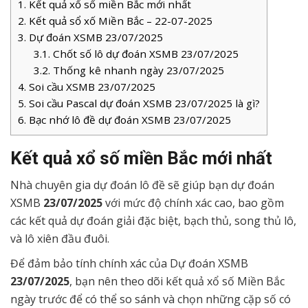
1.
Kết quả xổ số miền Bắc mới nhất
2.
Kết quả sổ xố Miền Bắc – 22-07-2025
3.
Dự đoán XSMB 23/07/2025
3.1.
Chốt số lô dự đoán XSMB 23/07/2025
3.2.
Thống kê nhanh ngày 23/07/2025
4.
Soi cầu XSMB 23/07/2025
5.
Soi cầu Pascal dự đoán XSMB 23/07/2025 là gì?
6.
Bạc nhớ lô đề dự đoán XSMB 23/07/2025
Kết quả xổ số miền Bắc mới nhất
Nhà chuyên gia dự đoán lô đề sẽ giúp bạn dự đoán
XSMB
23/07/2025
với mức độ chính xác cao, bao gồm
các kết quả dự đoán giải đặc biệt, bạch thủ, song thủ lô,
và lô xiên đầu đuôi.
Để đảm bảo tính chính xác của Dự đoán XSMB
23/07/2025
, bạn nên theo dõi kết quả xổ số Miền Bắc
ngày trước để có thể so sánh và chọn những cặp số có