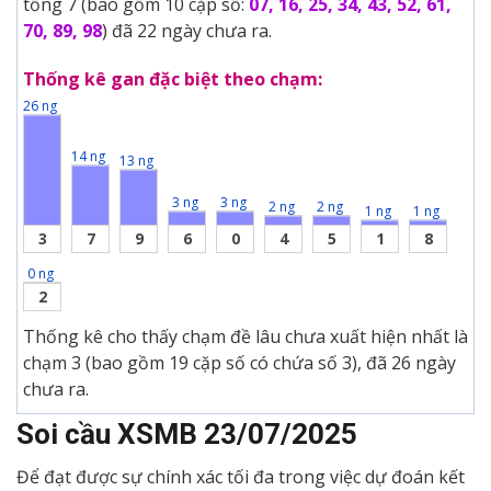
tổng 7 (bao gồm 10 cặp số:
07, 16, 25, 34, 43, 52, 61,
70, 89, 98
) đã 22 ngày chưa ra.
Thống kê gan đặc biệt theo chạm:
26 ng
14 ng
13 ng
3 ng
3 ng
2 ng
2 ng
1 ng
1 ng
3
7
9
6
0
4
5
1
8
0 ng
2
Thống kê cho thấy chạm đề lâu chưa xuất hiện nhất là
chạm 3 (bao gồm 19 cặp số có chứa số 3), đã 26 ngày
chưa ra.
Soi cầu XSMB
23/07/2025
Để đạt được sự chính xác tối đa trong việc dự đoán kết