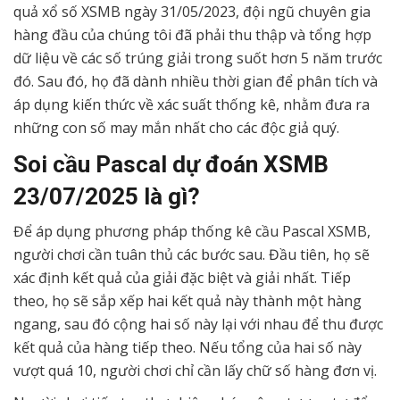
quả xổ số XSMB ngày 31/05/2023, đội ngũ chuyên gia
hàng đầu của chúng tôi đã phải thu thập và tổng hợp
dữ liệu về các số trúng giải trong suốt hơn 5 năm trước
đó. Sau đó, họ đã dành nhiều thời gian để phân tích và
áp dụng kiến thức về xác suất thống kê, nhằm đưa ra
những con số may mắn nhất cho các độc giả quý.
Soi cầu Pascal dự đoán XSMB
23/07/2025
là gì?
Để áp dụng phương pháp thống kê cầu Pascal XSMB,
người chơi cần tuân thủ các bước sau. Đầu tiên, họ sẽ
xác định kết quả của giải đặc biệt và giải nhất. Tiếp
theo, họ sẽ sắp xếp hai kết quả này thành một hàng
ngang, sau đó cộng hai số này lại với nhau để thu được
kết quả của hàng tiếp theo. Nếu tổng của hai số này
vượt quá 10, người chơi chỉ cần lấy chữ số hàng đơn vị.