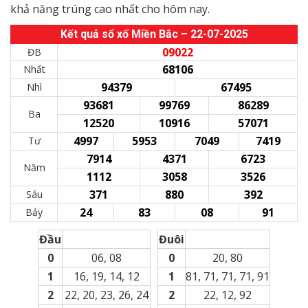
khả năng trúng cao nhất cho hôm nay.
Kết quả sổ xố Miền Bắc – 22-07-2025
09022
ĐB
68106
Nhất
94379
67495
Nhì
93681
99769
86289
Ba
12520
10916
57071
4997
5953
7049
7419
Tư
7914
4371
6723
Năm
1112
3058
3526
371
880
392
Sáu
24
83
08
91
Bảy
Đầu
Đuôi
0
06, 08
0
20, 80
1
16, 19, 14, 12
1
81, 71, 71, 71, 91
2
22, 20, 23, 26, 24
2
22, 12, 92