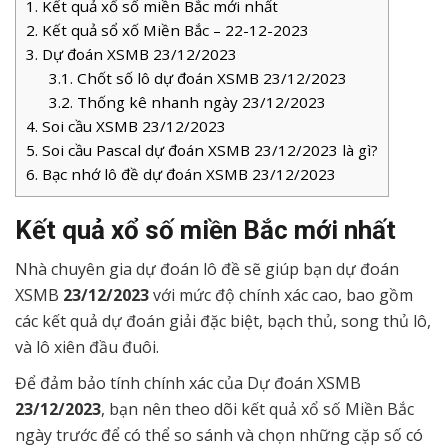
1.
Kết quả xổ số miền Bắc mới nhất
2.
Kết quả sổ xố Miền Bắc – 22-12-2023
3.
Dự đoán XSMB 23/12/2023
3.1.
Chốt số lô dự đoán XSMB 23/12/2023
3.2.
Thống kê nhanh ngày 23/12/2023
4.
Soi cầu XSMB 23/12/2023
5.
Soi cầu Pascal dự đoán XSMB 23/12/2023 là gì?
6.
Bạc nhớ lô đề dự đoán XSMB 23/12/2023
Kết quả xổ số miền Bắc mới nhất
Nhà chuyên gia dự đoán lô đề sẽ giúp bạn dự đoán
XSMB
23/12/2023
với mức độ chính xác cao, bao gồm
các kết quả dự đoán giải đặc biệt, bạch thủ, song thủ lô,
và lô xiên đầu đuôi.
Để đảm bảo tính chính xác của Dự đoán XSMB
23/12/2023
, bạn nên theo dõi kết quả xổ số Miền Bắc
ngày trước để có thể so sánh và chọn những cặp số có