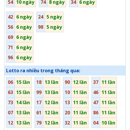
54
10 ngày
74
8 ngày
34
6 ngày
42
6 ngày
24
5 ngày
56
6 ngày
98
5 ngày
69
6 ngày
71
6 ngày
96
6 ngày
Lotto ra nhiều trong tháng qua:
06
15 lần
18
13 lần
90
12 lần
37
11 lần
63
15 lần
99
13 lần
10
11 lần
46
11 lần
73
14 lần
17
12 lần
13
11 lần
47
11 lần
07
13 lần
61
12 lần
20
11 lần
86
11 lần
12
13 lần
79
12 lần
32
11 lần
04
10 lần