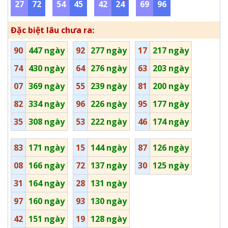
27
72
54
45
42
24
69
96
Đặc biệt lâu chưa ra:
90
447 ngày
92
277 ngày
17
217 ngày
74
430 ngày
64
276 ngày
63
203 ngày
07
369 ngày
55
239 ngày
81
200 ngày
82
334 ngày
96
226 ngày
95
177 ngày
35
308 ngày
53
222 ngày
46
174 ngày
83
171 ngày
15
144 ngày
87
126 ngày
08
166 ngày
72
137 ngày
30
125 ngày
31
164 ngày
28
131 ngày
97
160 ngày
93
130 ngày
42
151 ngày
19
128 ngày