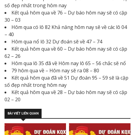
số đẹp nhất trong hôm nay
Kết quả hôm qua về 76 – Dự báo hôm nay sẽ có cặp
30 – 03
Hôm qua có lô 82 Khả năng hôm nay sẽ về các lô 04
– 40
Hôm qua nổ lô 32 Dự đoán sẽ về 47 – 74
Kết quả hôm qua về 60 – Dự báo hôm nay sẽ có cặp
62 – 26
Hôm qua lô 35 đã về Hôm nay lô 65 – 56 chắc sẽ nổ
79 hôm qua về – Hôm nay sẽ ra 08 – 80
Kết quả hôm qua đã về 51 Dự đoán 95 – 59 sẽ là cặp
số đẹp nhất trong hôm nay
Kết quả hôm qua về 28 – Dự báo hôm nay sẽ có cặp
02 – 20
BÀI VIẾT LIÊN QUAN