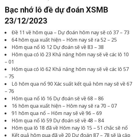
Bạc nhớ lô đề dự đoán XSMB
23/12/2023
Đề 11 về hôm qua – Dự đoán hôm nay sẽ có 37 – 73
64 hôm qua xuất hiện – Hôm nay sẽ ra 52 – 25
Hôm qua nổ lô 12 Dự đoán sẽ về 83 – 38
Hôm qua có lô 23 Khả năng hôm nay sẽ về các lô 10
– 01
Hôm qua có lô 62 Khả năng hôm nay sẽ về các lô 57
– 75
Lô hôm qua nổ 90 Xác suất kết quả hôm nay sẽ về 67
– 76
Hôm qua nổ lô 16 Dự đoán sẽ về 68 – 86
16 hôm qua xuất hiện – Hôm nay sẽ ra 70 – 07
91 hôm qua nổ – Hôm nay sẽ về 96 – 69
Hôm qua nổ lô 59 Dự đoán sẽ về 48 – 84
Hôm qua lô 18 đã về Hôm nay lô 15 – 51 chắc sẽ nổ
Kết quả hôm qua đã về 20 Dự đoán 87 – 78 sẽ là cặp