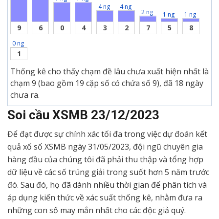
4 ng
4 ng
2 ng
1 ng
1 ng
9
6
0
4
3
2
7
5
8
0 ng
1
Thống kê cho thấy chạm đề lâu chưa xuất hiện nhất là
chạm 9 (bao gồm 19 cặp số có chứa số 9), đã 18 ngày
chưa ra.
Soi cầu XSMB
23/12/2023
Để đạt được sự chính xác tối đa trong việc dự đoán kết
quả xổ số XSMB ngày 31/05/2023, đội ngũ chuyên gia
hàng đầu của chúng tôi đã phải thu thập và tổng hợp
dữ liệu về các số trúng giải trong suốt hơn 5 năm trước
đó. Sau đó, họ đã dành nhiều thời gian để phân tích và
áp dụng kiến thức về xác suất thống kê, nhằm đưa ra
những con số may mắn nhất cho các độc giả quý.