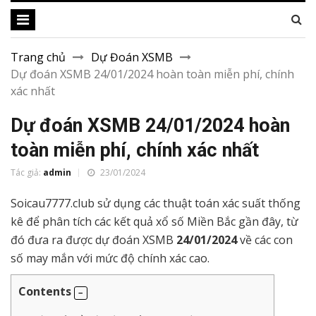
Trang chủ
Dự Đoán XSMB
Dự đoán XSMB 24/01/2024 hoàn toàn miễn phí, chính
xác nhất
Dự đoán XSMB 24/01/2024 hoàn
toàn miễn phí, chính xác nhất
Tác giả:
admin
23/01/2024
Soicau7777.club sử dụng các thuật toán xác suất thống
kê để phân tích các kết quả xổ số Miền Bắc gần đây, từ
đó đưa ra được dự đoán XSMB
24/01/2024
về các con
số may mắn với mức độ chính xác cao.
Contents