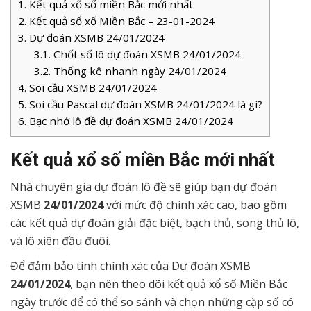
1.
Kết quả xổ số miền Bắc mới nhất
2.
Kết quả sổ xố Miền Bắc – 23-01-2024
3.
Dự đoán XSMB 24/01/2024
3.1.
Chốt số lô dự đoán XSMB 24/01/2024
3.2.
Thống kê nhanh ngày 24/01/2024
4.
Soi cầu XSMB 24/01/2024
5.
Soi cầu Pascal dự đoán XSMB 24/01/2024 là gì?
6.
Bạc nhớ lô đề dự đoán XSMB 24/01/2024
Kết quả xổ số miền Bắc mới nhất
Nhà chuyên gia dự đoán lô đề sẽ giúp bạn dự đoán
XSMB
24/01/2024
với mức độ chính xác cao, bao gồm
các kết quả dự đoán giải đặc biệt, bạch thủ, song thủ lô,
và lô xiên đầu đuôi.
Để đảm bảo tính chính xác của Dự đoán XSMB
24/01/2024
, bạn nên theo dõi kết quả xổ số Miền Bắc
ngày trước để có thể so sánh và chọn những cặp số có