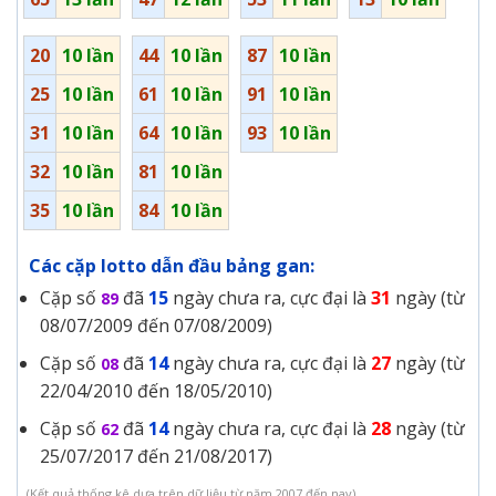
20
10 lần
44
10 lần
87
10 lần
25
10 lần
61
10 lần
91
10 lần
31
10 lần
64
10 lần
93
10 lần
32
10 lần
81
10 lần
35
10 lần
84
10 lần
Các cặp lotto dẫn đầu bảng gan:
Cặp số
đã
15
ngày chưa ra, cực đại là
31
ngày (từ
89
08/07/2009 đến 07/08/2009)
Cặp số
đã
14
ngày chưa ra, cực đại là
27
ngày (từ
08
22/04/2010 đến 18/05/2010)
Cặp số
đã
14
ngày chưa ra, cực đại là
28
ngày (từ
62
25/07/2017 đến 21/08/2017)
(Kết quả thống kê dựa trên dữ liệu từ năm 2007 đến nay)