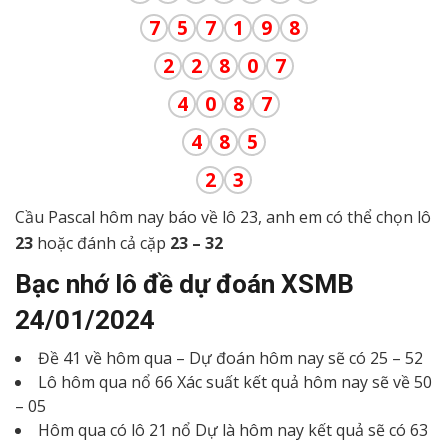
7
5
7
1
9
8
2
2
8
0
7
4
0
8
7
4
8
5
2
3
Cầu Pascal hôm nay báo về lô 23, anh em có thể chọn lô
23
hoặc đánh cả cặp
23 – 32
Bạc nhớ lô đề dự đoán XSMB
24/01/2024
Đề 41 về hôm qua – Dự đoán hôm nay sẽ có 25 – 52
Lô hôm qua nổ 66 Xác suất kết quả hôm nay sẽ về 50
– 05
Hôm qua có lô 21 nổ Dự là hôm nay kết quả sẽ có 63