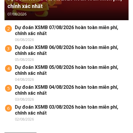
chính xác nhất
07/08/2026
Dự đoán XSMB 07/08/2026 hoàn toàn miễn phí,
2
chính xác nhất
06/08/2026
Dự đoán XSMB 06/08/2026 hoàn toàn miễn phí,
3
chính xác nhất
05/08/2026
Dự đoán XSMB 05/08/2026 hoàn toàn miễn phí,
4
chính xác nhất
04/08/2026
Dự đoán XSMB 04/08/2026 hoàn toàn miễn phí,
5
chính xác nhất
03/08/2026
Dự đoán XSMB 03/08/2026 hoàn toàn miễn phí,
6
chính xác nhất
02/08/2026