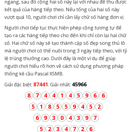
ngang, sau đó cộng hai số này lại với nhau để thu được
kết quả của hàng tiếp theo. Nếu tổng của hai số này
vượt quá 10, người chơi chỉ cần lấy chữ số hàng đơn vị.
Người chơi tiếp tục thực hiện phép cộng tương tự để
tạo ra các hàng tiếp theo cho đến khi chỉ còn lại hai chữ
số. Hai chữ số này sẽ tạo thành cặp số đẹp song thủ lô
mà người chơi có thể nuôi trong 3 ngày tiếp theo, với tỷ
lệ trúng thưởng cao. Dưới đây là một ví dụ để giúp
người chơi hiểu rõ hơn về cách sử dụng phương pháp
thống kê cầu Pascal XSMB.
87441
45966
Giải đặc biệt:
. Giải nhất:
8
7
4
4
1
4
5
9
6
6
5
1
8
5
5
9
4
5
2
6
9
3
0
4
3
9
7
5
2
3
4
7
2
6