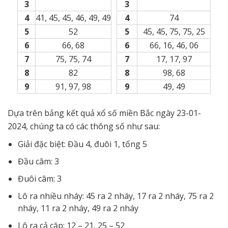
3
3
4
41, 45, 45, 46, 49, 49
4
74
5
52
5
45, 45, 75, 75, 25
6
66, 68
6
66, 16, 46, 06
7
75, 75, 74
7
17, 17, 97
8
82
8
98, 68
9
91, 97, 98
9
49, 49
Dựa trên bảng kết quả xổ số miền Bắc ngày
23-01-
2024
, chúng ta có các thông số như sau:
Giải đặc biệt: Đầu 4, đuôi 1, tổng 5
Đầu câm: 3
Đuôi câm: 3
Lô ra nhiều nháy: 45 ra 2 nháy, 17 ra 2 nháy, 75 ra 2
nháy, 11 ra 2 nháy, 49 ra 2 nháy
Lô ra cả cặp: 12 – 21, 25 – 52