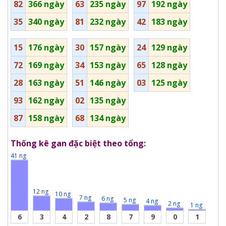
82
366 ngày
63
235 ngày
97
192 ngày
35
340 ngày
81
232 ngày
42
183 ngày
15
176 ngày
30
157 ngày
24
129 ngày
72
169 ngày
34
153 ngày
65
128 ngày
28
163 ngày
51
146 ngày
03
125 ngày
93
162 ngày
02
135 ngày
87
158 ngày
68
134 ngày
Thống kê gan đặc biệt theo tổng:
41 ng
12 ng
10 ng
7 ng
6 ng
5 ng
4 ng
2 ng
1 ng
6
3
4
2
8
7
9
0
1