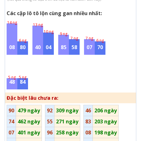
Các cặp lô tô lộn cùng gan nhiều nhất:
14 ng
13 ng
10 ng
9 ng
7 ng
7 ng
6 ng
6 ng
08
80
40
04
85
58
07
70
5 ng
5 ng
48
84
Đặc biệt lâu chưa ra:
90
479 ngày
92
309 ngày
46
206 ngày
74
462 ngày
55
271 ngày
83
203 ngày
07
401 ngày
96
258 ngày
08
198 ngày