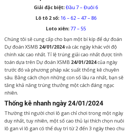
Giải đặc biệt:
Đầu 7 – Đuôi 6
Lô tô 2 số:
16 – 62 – 47 – 86
Loto xiên:
77 – 55
Chúng tôi sẽ cung cấp cho bạn một bí kíp để dự đoán
Dự đoán XSMB
24/01/2024
và các ngày khác với độ
chính xác cao nhất. Tỉ lệ trúng giải cao nhất được tính
toán dựa trên Dự đoán XSMB
24/01/2024
của ngày
trước đó và phương pháp xác suất thống kê chuyên
sâu. Bằng cách chọn những con số lâu ra nhất, bạn sẽ
tăng khả năng trúng thưởng một cách đáng ngạc
nhiên.
Thống kê nhanh ngày
24/01/2024
Thường thì người chơi lô gan chỉ chơi trong một ngày
duy nhất, tuy nhiên, một số cao thủ lại thích chọn nuôi
lô gan vì lô gan có thể duy trì từ 2 đến 3 ngày theo chu