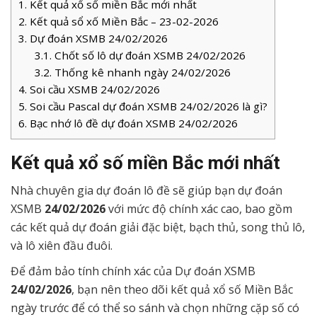
1.
Kết quả xổ số miền Bắc mới nhất
2.
Kết quả sổ xố Miền Bắc – 23-02-2026
3.
Dự đoán XSMB 24/02/2026
3.1.
Chốt số lô dự đoán XSMB 24/02/2026
3.2.
Thống kê nhanh ngày 24/02/2026
4.
Soi cầu XSMB 24/02/2026
5.
Soi cầu Pascal dự đoán XSMB 24/02/2026 là gì?
6.
Bạc nhớ lô đề dự đoán XSMB 24/02/2026
Kết quả xổ số miền Bắc mới nhất
Nhà chuyên gia dự đoán lô đề sẽ giúp bạn dự đoán
XSMB
24/02/2026
với mức độ chính xác cao, bao gồm
các kết quả dự đoán giải đặc biệt, bạch thủ, song thủ lô,
và lô xiên đầu đuôi.
Để đảm bảo tính chính xác của Dự đoán XSMB
24/02/2026
, bạn nên theo dõi kết quả xổ số Miền Bắc
ngày trước để có thể so sánh và chọn những cặp số có