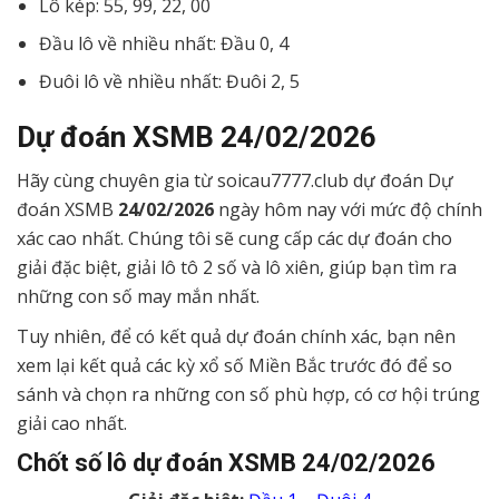
Lô kép: 55, 99, 22, 00
Đầu lô về nhiều nhất: Đầu 0, 4
Đuôi lô về nhiều nhất: Đuôi 2, 5
Dự đoán XSMB
24/02/2026
Hãy cùng chuyên gia từ soicau7777.club dự đoán Dự
đoán XSMB
24/02/2026
ngày hôm nay với mức độ chính
xác cao nhất. Chúng tôi sẽ cung cấp các dự đoán cho
giải đặc biệt, giải lô tô 2 số và lô xiên, giúp bạn tìm ra
những con số may mắn nhất.
Tuy nhiên, để có kết quả dự đoán chính xác, bạn nên
xem lại kết quả các kỳ xổ số Miền Bắc trước đó để so
sánh và chọn ra những con số phù hợp, có cơ hội trúng
giải cao nhất.
Chốt số lô dự đoán XSMB
24/02/2026