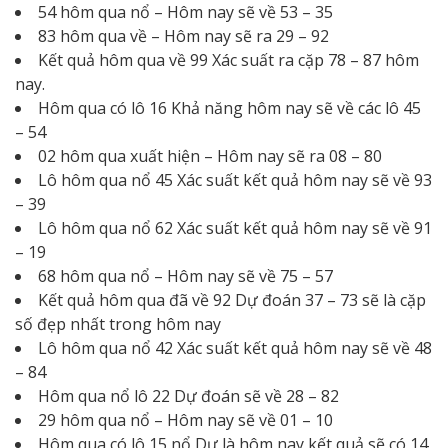
54 hôm qua nổ – Hôm nay sẽ về 53 – 35
83 hôm qua về – Hôm nay sẽ ra 29 – 92
Kết quả hôm qua về 99 Xác suất ra cặp 78 – 87 hôm
nay.
Hôm qua có lô 16 Khả năng hôm nay sẽ về các lô 45
– 54
02 hôm qua xuất hiện – Hôm nay sẽ ra 08 – 80
Lô hôm qua nổ 45 Xác suất kết quả hôm nay sẽ về 93
– 39
Lô hôm qua nổ 62 Xác suất kết quả hôm nay sẽ về 91
– 19
68 hôm qua nổ – Hôm nay sẽ về 75 – 57
Kết quả hôm qua đã về 92 Dự đoán 37 – 73 sẽ là cặp
số đẹp nhất trong hôm nay
Lô hôm qua nổ 42 Xác suất kết quả hôm nay sẽ về 48
– 84
Hôm qua nổ lô 22 Dự đoán sẽ về 28 – 82
29 hôm qua nổ – Hôm nay sẽ về 01 – 10
Hôm qua có lô 15 nổ Dự là hôm nay kết quả sẽ có 14