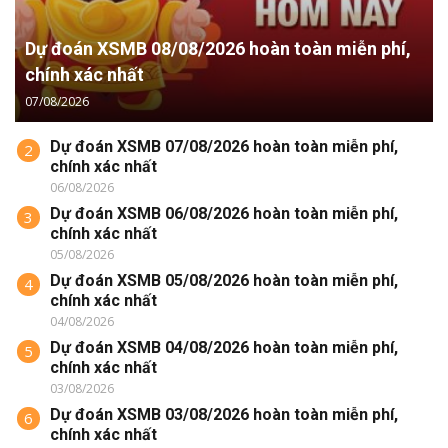
Dự đoán XSMB 08/08/2026 hoàn toàn miễn phí,
chính xác nhất
07/08/2026
Dự đoán XSMB 07/08/2026 hoàn toàn miễn phí,
2
chính xác nhất
06/08/2026
Dự đoán XSMB 06/08/2026 hoàn toàn miễn phí,
3
chính xác nhất
05/08/2026
Dự đoán XSMB 05/08/2026 hoàn toàn miễn phí,
4
chính xác nhất
04/08/2026
Dự đoán XSMB 04/08/2026 hoàn toàn miễn phí,
5
chính xác nhất
03/08/2026
Dự đoán XSMB 03/08/2026 hoàn toàn miễn phí,
6
chính xác nhất