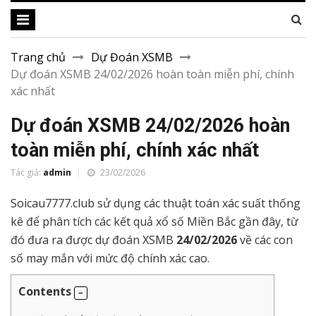
Trang chủ
Dự Đoán XSMB
Dự đoán XSMB 24/02/2026 hoàn toàn miễn phí, chính
xác nhất
Dự đoán XSMB 24/02/2026 hoàn
toàn miễn phí, chính xác nhất
Tác giả:
admin
23/02/2026
Soicau7777.club sử dụng các thuật toán xác suất thống
kê để phân tích các kết quả xổ số Miền Bắc gần đây, từ
đó đưa ra được dự đoán XSMB
24/02/2026
về các con
số may mắn với mức độ chính xác cao.
Contents