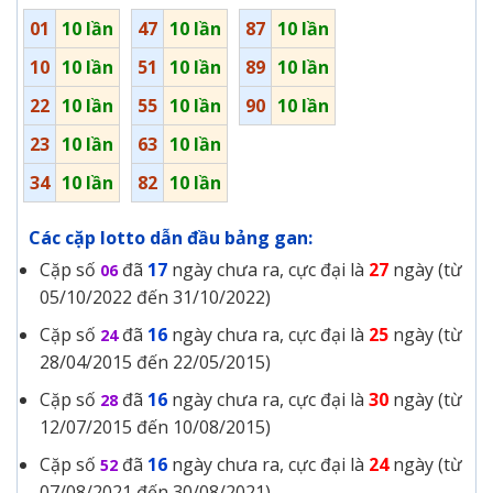
01
10 lần
47
10 lần
87
10 lần
10
10 lần
51
10 lần
89
10 lần
22
10 lần
55
10 lần
90
10 lần
23
10 lần
63
10 lần
34
10 lần
82
10 lần
Các cặp lotto dẫn đầu bảng gan:
Cặp số
đã
17
ngày chưa ra, cực đại là
27
ngày (từ
06
05/10/2022 đến 31/10/2022)
Cặp số
đã
16
ngày chưa ra, cực đại là
25
ngày (từ
24
28/04/2015 đến 22/05/2015)
Cặp số
đã
16
ngày chưa ra, cực đại là
30
ngày (từ
28
12/07/2015 đến 10/08/2015)
Cặp số
đã
16
ngày chưa ra, cực đại là
24
ngày (từ
52
07/08/2021 đến 30/08/2021)