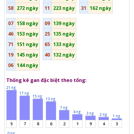
58
272 ngày
11
223 ngày
31
162 ngày
07
158 ngày
09
139 ngày
46
153 ngày
25
135 ngày
71
151 ngày
65
133 ngày
19
145 ngày
40
132 ngày
06
144 ngày
Thống kê gan đặc biệt theo tổng:
21 ng
17 ng
15 ng
13 ng
7 ng
4 ng
3 ng
2 ng
1 ng
5
7
8
6
2
1
9
4
3
0 ng