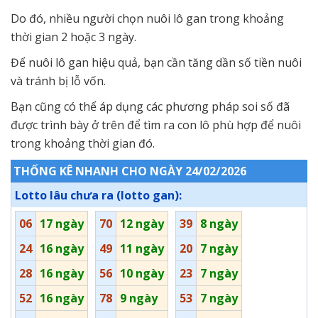
Do đó, nhiều người chọn nuôi lô gan trong khoảng
thời gian 2 hoặc 3 ngày.
Để nuôi lô gan hiệu quả, bạn cần tăng dần số tiền nuôi
và tránh bị lỗ vốn.
Bạn cũng có thể áp dụng các phương pháp soi số đã
được trình bày ở trên để tìm ra con lô phù hợp để nuôi
trong khoảng thời gian đó.
THỐNG KÊ NHANH CHO NGÀY 24/02/2026
Lotto lâu chưa ra (lotto gan):
06
17 ngày
70
12 ngày
39
8 ngày
24
16 ngày
49
11 ngày
20
7 ngày
28
16 ngày
56
10 ngày
23
7 ngày
52
16 ngày
78
9 ngày
53
7 ngày