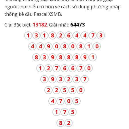
người chơi hiểu rõ hơn về cách sử dụng phương pháp
thống kê cầu Pascal XSMB.
13182
64473
Giải đặc biệt:
. Giải nhất:
1
3
1
8
2
6
4
4
7
3
4
4
9
0
8
0
8
1
0
8
3
9
8
8
8
9
1
1
2
7
6
6
7
0
3
9
3
2
3
7
2
2
5
5
0
4
7
0
5
1
7
5
8
2