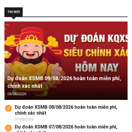
TIN MỚI
Dự đoán XSMB 09/08/2026 hoàn toàn miễn phí,
chính xác nhất
08/08/2026
Dự đoán XSMB 08/08/2026 hoàn toàn miễn phí,
2
chính xác nhất
07/08/2026
Dự đoán XSMB 07/08/2026 hoàn toàn miễn phí,
3