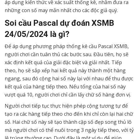
áp dụng kiến thức về xác suất thống kê, nhằm đưa ra
những con số may mắn nhất cho các độc giả quý.
Soi cầu Pascal dự đoán XSMB
24/05/2024
là gì?
Để áp dụng phương pháp thống kê cầu Pascal XSMB,
người chơi cần tuân thủ các bước sau. Đầu tiên, họ sẽ
xác định kết quả của giải đặc biệt và giải nhất. Tiếp
theo, họ sẽ sắp xếp hai kết quả này thành một hàng
ngang, sau đó cộng hai số này lại với nhau để thu được
kết quả của hàng tiếp theo. Nếu tổng của hai số này
vượt quá 10, người chơi chỉ cần lấy chữ số hàng đơn vị.
Người chơi tiếp tục thực hiện phép cộng tương tự để
tạo ra các hàng tiếp theo cho đến khi chỉ còn lại hai chữ
số. Hai chữ số này sẽ tạo thành cặp số đẹp song thủ lô
mà người chơi có thể nuôi trong 3 ngày tiếp theo, với tỷ
lệ trúng thưởng cao. Dưới đây là một ví dụ để giúp