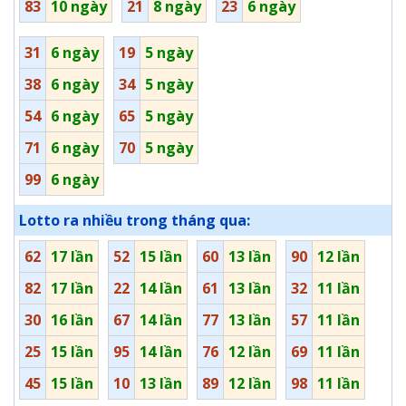
83
10 ngày
21
8 ngày
23
6 ngày
31
6 ngày
19
5 ngày
38
6 ngày
34
5 ngày
54
6 ngày
65
5 ngày
71
6 ngày
70
5 ngày
99
6 ngày
Lotto ra nhiều trong tháng qua:
62
17 lần
52
15 lần
60
13 lần
90
12 lần
82
17 lần
22
14 lần
61
13 lần
32
11 lần
30
16 lần
67
14 lần
77
13 lần
57
11 lần
25
15 lần
95
14 lần
76
12 lần
69
11 lần
45
15 lần
10
13 lần
89
12 lần
98
11 lần