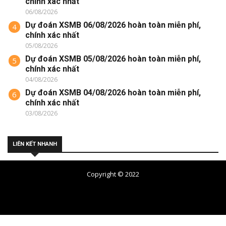
chính xác nhất
06/08/2026
Dự đoán XSMB 06/08/2026 hoàn toàn miễn phí,
4
chính xác nhất
05/08/2026
Dự đoán XSMB 05/08/2026 hoàn toàn miễn phí,
5
chính xác nhất
04/08/2026
Dự đoán XSMB 04/08/2026 hoàn toàn miễn phí,
6
chính xác nhất
03/08/2026
LIÊN KẾT NHANH
Copyright © 2022
Soi cầu 7777 dự đoán cầu lô số đẹp nhất miền Bắc
Link
F168
chính thức bao chặn mới nhất.