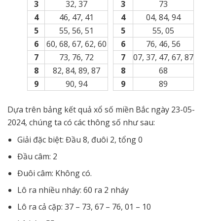
3
32, 37
3
73
4
46, 47, 41
4
04, 84, 94
5
55, 56, 51
5
55, 05
6
60, 68, 67, 62, 60
6
76, 46, 56
7
73, 76, 72
7
07, 37, 47, 67, 87
8
82, 84, 89, 87
8
68
9
90, 94
9
89
Dựa trên bảng kết quả xổ số miền Bắc ngày
23-05-
2024
, chúng ta có các thông số như sau:
Giải đặc biệt: Đầu 8, đuôi 2, tổng 0
Đầu câm: 2
Đuôi câm: Không có.
Lô ra nhiều nháy: 60 ra 2 nháy
Lô ra cả cặp: 37 – 73, 67 – 76, 01 – 10