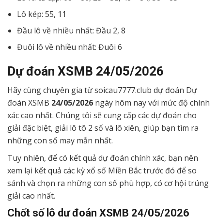
Lô kép: 55, 11
Đầu lô về nhiều nhất: Đầu 2, 8
Đuôi lô về nhiều nhất: Đuôi 6
Dự đoán XSMB
24/05/2026
Hãy cùng chuyên gia từ soicau7777.club dự đoán Dự
đoán XSMB
24/05/2026
ngày hôm nay với mức độ chính
xác cao nhất. Chúng tôi sẽ cung cấp các dự đoán cho
giải đặc biệt, giải lô tô 2 số và lô xiên, giúp bạn tìm ra
những con số may mắn nhất.
Tuy nhiên, để có kết quả dự đoán chính xác, bạn nên
xem lại kết quả các kỳ xổ số Miền Bắc trước đó để so
sánh và chọn ra những con số phù hợp, có cơ hội trúng
giải cao nhất.
Chốt số lô dự đoán XSMB
24/05/2026