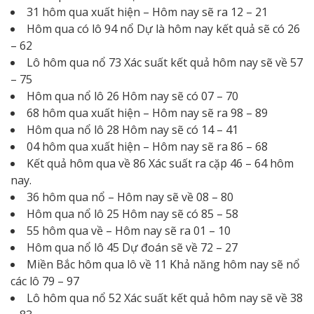
31 hôm qua xuất hiện – Hôm nay sẽ ra 12 – 21
Hôm qua có lô 94 nổ Dự là hôm nay kết quả sẽ có 26
– 62
Lô hôm qua nổ 73 Xác suất kết quả hôm nay sẽ về 57
– 75
Hôm qua nổ lô 26 Hôm nay sẽ có 07 – 70
68 hôm qua xuất hiện – Hôm nay sẽ ra 98 – 89
Hôm qua nổ lô 28 Hôm nay sẽ có 14 – 41
04 hôm qua xuất hiện – Hôm nay sẽ ra 86 – 68
Kết quả hôm qua về 86 Xác suất ra cặp 46 – 64 hôm
nay.
36 hôm qua nổ – Hôm nay sẽ về 08 – 80
Hôm qua nổ lô 25 Hôm nay sẽ có 85 – 58
55 hôm qua về – Hôm nay sẽ ra 01 – 10
Hôm qua nổ lô 45 Dự đoán sẽ về 72 – 27
Miền Bắc hôm qua lô về 11 Khả năng hôm nay sẽ nổ
các lô 79 – 97
Lô hôm qua nổ 52 Xác suất kết quả hôm nay sẽ về 38