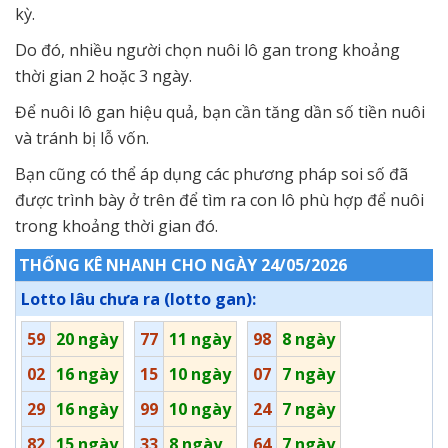
kỳ.
Do đó, nhiều người chọn nuôi lô gan trong khoảng
thời gian 2 hoặc 3 ngày.
Để nuôi lô gan hiệu quả, bạn cần tăng dần số tiền nuôi
và tránh bị lỗ vốn.
Bạn cũng có thể áp dụng các phương pháp soi số đã
được trình bày ở trên để tìm ra con lô phù hợp để nuôi
trong khoảng thời gian đó.
THỐNG KÊ NHANH CHO NGÀY 24/05/2026
Lotto lâu chưa ra (lotto gan):
59
20 ngày
77
11 ngày
98
8 ngày
02
16 ngày
15
10 ngày
07
7 ngày
29
16 ngày
99
10 ngày
24
7 ngày
82
15 ngày
33
8 ngày
64
7 ngày