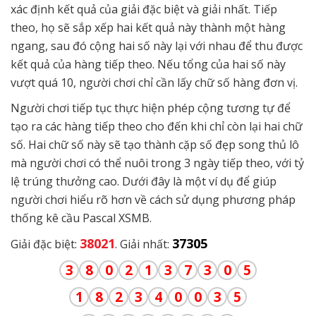
xác định kết quả của giải đặc biệt và giải nhất. Tiếp
theo, họ sẽ sắp xếp hai kết quả này thành một hàng
ngang, sau đó cộng hai số này lại với nhau để thu được
kết quả của hàng tiếp theo. Nếu tổng của hai số này
vượt quá 10, người chơi chỉ cần lấy chữ số hàng đơn vị.
Người chơi tiếp tục thực hiện phép cộng tương tự để
tạo ra các hàng tiếp theo cho đến khi chỉ còn lại hai chữ
số. Hai chữ số này sẽ tạo thành cặp số đẹp song thủ lô
mà người chơi có thể nuôi trong 3 ngày tiếp theo, với tỷ
lệ trúng thưởng cao. Dưới đây là một ví dụ để giúp
người chơi hiểu rõ hơn về cách sử dụng phương pháp
thống kê cầu Pascal XSMB.
38021
37305
Giải đặc biệt:
. Giải nhất:
3
8
0
2
1
3
7
3
0
5
1
8
2
3
4
0
0
3
5