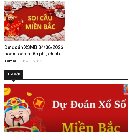
Dự đoán XSMB 04/08/2026
hoàn toàn miễn phí, chính
xác nhất
admin
03/08/2026
TIN MỚI