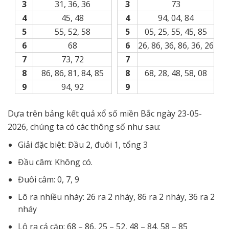
3
31, 36, 36
3
73
4
45, 48
4
94, 04, 84
5
55, 52, 58
5
05, 25, 55, 45, 85
6
68
6
26, 86, 36, 86, 36, 26
7
73, 72
7
8
86, 86, 81, 84, 85
8
68, 28, 48, 58, 08
9
94, 92
9
Dựa trên bảng kết quả xổ số miền Bắc ngày
23-05-
2026
, chúng ta có các thông số như sau:
Giải đặc biệt: Đầu 2, đuôi 1, tổng 3
Đầu câm: Không có.
Đuôi câm: 0, 7, 9
Lô ra nhiều nháy: 26 ra 2 nháy, 86 ra 2 nháy, 36 ra 2
nháy
Lô ra cả cặp: 68 – 86, 25 – 52, 48 – 84, 58 – 85