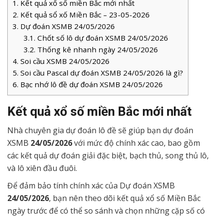
1.
Kết quả xổ số miền Bắc mới nhất
2.
Kết quả sổ xố Miền Bắc – 23-05-2026
3.
Dự đoán XSMB 24/05/2026
3.1.
Chốt số lô dự đoán XSMB 24/05/2026
3.2.
Thống kê nhanh ngày 24/05/2026
4.
Soi cầu XSMB 24/05/2026
5.
Soi cầu Pascal dự đoán XSMB 24/05/2026 là gì?
6.
Bạc nhớ lô đề dự đoán XSMB 24/05/2026
Kết quả xổ số miền Bắc mới nhất
Nhà chuyên gia dự đoán lô đề sẽ giúp bạn dự đoán
XSMB
24/05/2026
với mức độ chính xác cao, bao gồm
các kết quả dự đoán giải đặc biệt, bạch thủ, song thủ lô,
và lô xiên đầu đuôi.
Để đảm bảo tính chính xác của Dự đoán XSMB
24/05/2026
, bạn nên theo dõi kết quả xổ số Miền Bắc
ngày trước để có thể so sánh và chọn những cặp số có