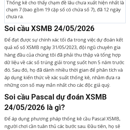
Thống kê cho thấy chạm đề lâu chưa xuất hiện nhất là
chạm 7 (bao gồm 19 cặp số có chứa số 7), đã 12 ngày
chưa ra.
Soi cầu XSMB
24/05/2026
Để đạt được sự chính xác tối đa trong việc dự đoán kết
quả xổ số XSMB ngày 31/05/2023, đội ngũ chuyên gia
hàng đầu của chúng tôi đã phải thu thập và tổng hợp
dữ liệu về các số trúng giải trong suốt hơn 5 năm trước
đó. Sau đó, họ đã dành nhiều thời gian để phân tích và
áp dụng kiến thức về xác suất thống kê, nhằm đưa ra
những con số may mắn nhất cho các độc giả quý.
Soi cầu Pascal dự đoán XSMB
24/05/2026
là gì?
Để áp dụng phương pháp thống kê cầu Pascal XSMB,
người chơi cần tuân thủ các bước sau. Đầu tiên, họ sẽ