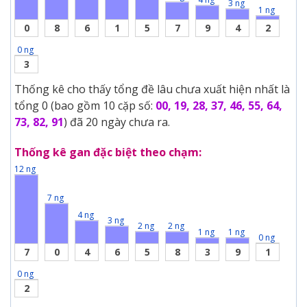
3 ng
1 ng
0
8
6
1
5
7
9
4
2
0 ng
3
Thống kê cho thấy tổng đề lâu chưa xuất hiện nhất là
tổng 0 (bao gồm 10 cặp số:
00, 19, 28, 37, 46, 55, 64,
73, 82, 91
) đã 20 ngày chưa ra.
Thống kê gan đặc biệt theo chạm:
12 ng
7 ng
4 ng
3 ng
2 ng
2 ng
1 ng
1 ng
0 ng
7
0
4
6
5
8
3
9
1
0 ng
2