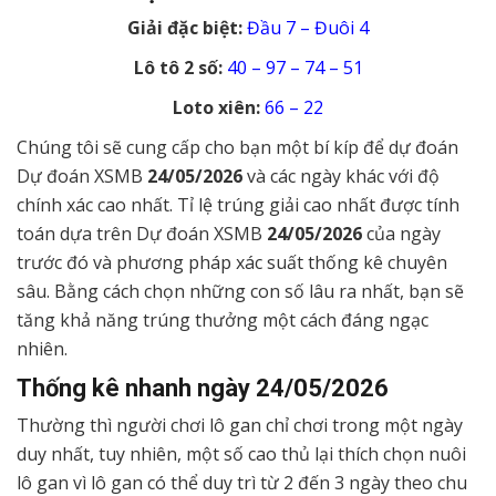
Giải đặc biệt:
Đầu 7 – Đuôi 4
Lô tô 2 số:
40 – 97 – 74 – 51
Loto xiên:
66 – 22
Chúng tôi sẽ cung cấp cho bạn một bí kíp để dự đoán
Dự đoán XSMB
24/05/2026
và các ngày khác với độ
chính xác cao nhất. Tỉ lệ trúng giải cao nhất được tính
toán dựa trên Dự đoán XSMB
24/05/2026
của ngày
trước đó và phương pháp xác suất thống kê chuyên
sâu. Bằng cách chọn những con số lâu ra nhất, bạn sẽ
tăng khả năng trúng thưởng một cách đáng ngạc
nhiên.
Thống kê nhanh ngày
24/05/2026
Thường thì người chơi lô gan chỉ chơi trong một ngày
duy nhất, tuy nhiên, một số cao thủ lại thích chọn nuôi
lô gan vì lô gan có thể duy trì từ 2 đến 3 ngày theo chu