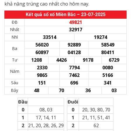
khả năng trúng cao nhất cho hôm nay.
Kết quả sổ xố Miền Bắc – 23-07-2025
49821
ĐB
32917
Nhất
33514
19274
Nhì
56020
92889
58549
Ba
60897
04128
80411
1208
4426
9178
6729
Tư
2330
7794
0080
Năm
9865
7462
5166
151
696
341
Sáu
48
70
36
03
Bảy
Đầu
Đuôi
0
08, 03
0
20, 30, 80, 70
1
17, 14, 11
1
21, 11, 51, 41
2
21, 20, 28, 26, 29
2
62