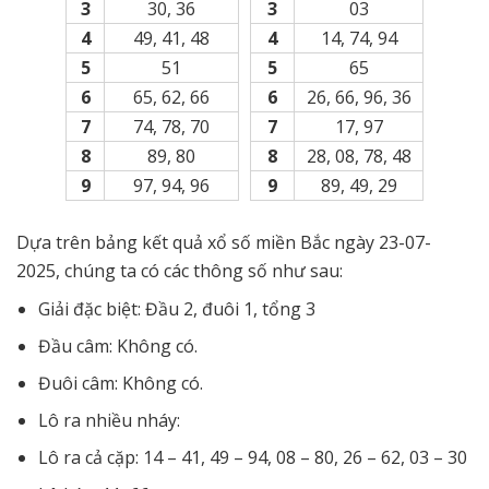
3
30, 36
3
03
4
49, 41, 48
4
14, 74, 94
5
51
5
65
6
65, 62, 66
6
26, 66, 96, 36
7
74, 78, 70
7
17, 97
8
89, 80
8
28, 08, 78, 48
9
97, 94, 96
9
89, 49, 29
Dựa trên bảng kết quả xổ số miền Bắc ngày
23-07-
2025
, chúng ta có các thông số như sau:
Giải đặc biệt: Đầu 2, đuôi 1, tổng 3
Đầu câm: Không có.
Đuôi câm: Không có.
Lô ra nhiều nháy:
Lô ra cả cặp: 14 – 41, 49 – 94, 08 – 80, 26 – 62, 03 – 30