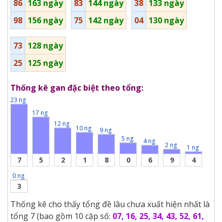
86
163 ngày
83
144 ngày
38
133 ngày
98
156 ngày
75
142 ngày
04
130 ngày
73
128 ngày
25
125 ngày
Thống kê gan đặc biệt theo tổng:
23 ng
17 ng
12 ng
10 ng
9 ng
5 ng
4 ng
2 ng
1 ng
7
5
2
1
8
0
6
9
4
0 ng
3
Thống kê cho thấy tổng đề lâu chưa xuất hiện nhất là
tổng 7 (bao gồm 10 cặp số:
07, 16, 25, 34, 43, 52, 61,