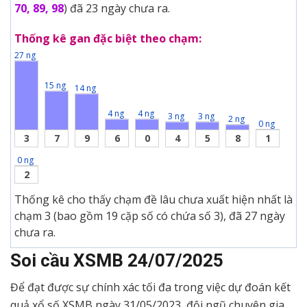
70, 89, 98
) đã 23 ngày chưa ra.
Thống kê gan đặc biệt theo chạm:
27 ng
15 ng
14 ng
4 ng
4 ng
3 ng
3 ng
2 ng
0 ng
3
7
9
6
0
4
5
8
1
0 ng
2
Thống kê cho thấy chạm đề lâu chưa xuất hiện nhất là
chạm 3 (bao gồm 19 cặp số có chứa số 3), đã 27 ngày
chưa ra.
Soi cầu XSMB
24/07/2025
Để đạt được sự chính xác tối đa trong việc dự đoán kết
quả xổ số XSMB ngày 31/05/2023, đội ngũ chuyên gia