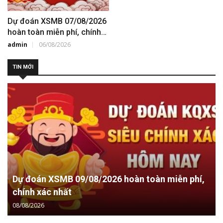
Dự đoán XSMB 07/08/2026
hoàn toàn miễn phí, chính
xác nhất
admin
06/08/2026
TIN MỚI
Dự đoán XSMB 09/08/2026 hoàn toàn miễn phí,
chính xác nhất
08/08/2026