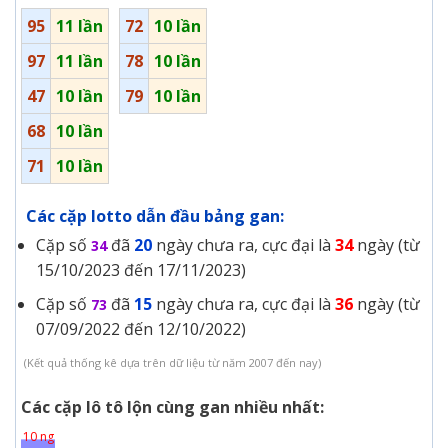
95
11 lần
72
10 lần
97
11 lần
78
10 lần
47
10 lần
79
10 lần
68
10 lần
71
10 lần
Các cặp lotto dẫn đầu bảng gan:
Cặp số
đã
20
ngày chưa ra, cực đại là
34
ngày (từ
34
15/10/2023 đến 17/11/2023)
Cặp số
đã
15
ngày chưa ra, cực đại là
36
ngày (từ
73
07/09/2022 đến 12/10/2022)
(Kết quả thống kê dựa trên dữ liệu từ năm 2007 đến nay)
Các cặp lô tô lộn cùng gan nhiều nhất:
10 ng