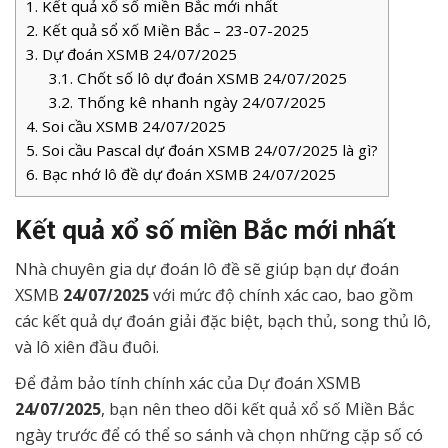
1.
Kết quả xổ số miền Bắc mới nhất
2.
Kết quả sổ xố Miền Bắc – 23-07-2025
3.
Dự đoán XSMB 24/07/2025
3.1.
Chốt số lô dự đoán XSMB 24/07/2025
3.2.
Thống kê nhanh ngày 24/07/2025
4.
Soi cầu XSMB 24/07/2025
5.
Soi cầu Pascal dự đoán XSMB 24/07/2025 là gì?
6.
Bạc nhớ lô đề dự đoán XSMB 24/07/2025
Kết quả xổ số miền Bắc mới nhất
Nhà chuyên gia dự đoán lô đề sẽ giúp bạn dự đoán
XSMB
24/07/2025
với mức độ chính xác cao, bao gồm
các kết quả dự đoán giải đặc biệt, bạch thủ, song thủ lô,
và lô xiên đầu đuôi.
Để đảm bảo tính chính xác của Dự đoán XSMB
24/07/2025
, bạn nên theo dõi kết quả xổ số Miền Bắc
ngày trước để có thể so sánh và chọn những cặp số có