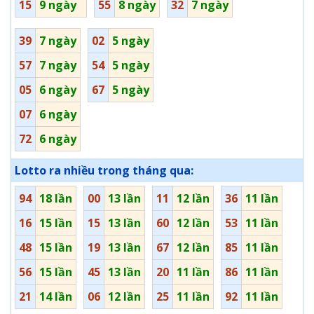
15
9 ngày
55
8 ngày
32
7 ngày
39
7 ngày
02
5 ngày
57
7 ngày
54
5 ngày
05
6 ngày
67
5 ngày
07
6 ngày
72
6 ngày
Lotto ra nhiều trong tháng qua:
94
18 lần
00
13 lần
11
12 lần
36
11 lần
16
15 lần
15
13 lần
60
12 lần
53
11 lần
48
15 lần
19
13 lần
67
12 lần
85
11 lần
56
15 lần
45
13 lần
20
11 lần
86
11 lần
21
14 lần
06
12 lần
25
11 lần
92
11 lần