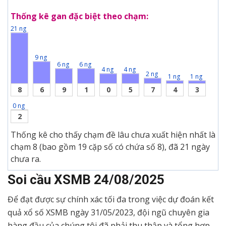
Thống kê gan đặc biệt theo chạm:
21 ng
9 ng
6 ng
6 ng
4 ng
4 ng
2 ng
1 ng
1 ng
8
6
9
1
0
5
7
4
3
0 ng
2
Thống kê cho thấy chạm đề lâu chưa xuất hiện nhất là
chạm 8 (bao gồm 19 cặp số có chứa số 8), đã 21 ngày
chưa ra.
Soi cầu XSMB
24/08/2025
Để đạt được sự chính xác tối đa trong việc dự đoán kết
quả xổ số XSMB ngày 31/05/2023, đội ngũ chuyên gia
hàng đầu của chúng tôi đã phải thu thập và tổng hợp