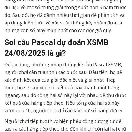
dữ liệu về các số trúng giải trong suốt hơn 5 năm trước
đó. Sau đó, họ đã dành nhiều thời gian để phân tích và
áp dụng kiến thức về xác suất thống kê, nhằm đưa ra
những con số may mắn nhất cho các độc giả quý.
Soi cầu Pascal dự đoán XSMB
24/08/2025
là gì?
Để áp dụng phương pháp thống kê cầu Pascal XSMB,
người chơi cần tuân thủ các bước sau. Đầu tiên, họ sẽ
xác định kết quả của giải đặc biệt và giải nhất. Tiếp
theo, họ sẽ sắp xếp hai kết quả này thành một hàng
ngang, sau đó cộng hai số này lại với nhau để thu được
kết quả của hàng tiếp theo. Nếu tổng của hai số này
vượt quá 10, người chơi chỉ cần lấy chữ số hàng đơn vị.
Người chơi tiếp tục thực hiện phép cộng tương tự để
tạo ra các hàng tiếp theo cho đến khi chỉ còn lại hai chữ