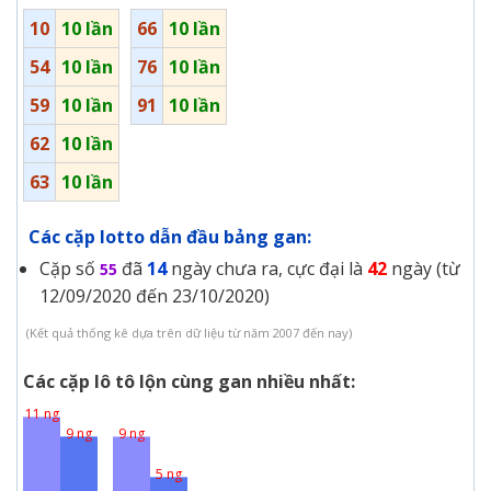
10
10 lần
66
10 lần
54
10 lần
76
10 lần
59
10 lần
91
10 lần
62
10 lần
63
10 lần
Các cặp lotto dẫn đầu bảng gan:
Cặp số
đã
14
ngày chưa ra, cực đại là
42
ngày (từ
55
12/09/2020 đến 23/10/2020)
(Kết quả thống kê dựa trên dữ liệu từ năm 2007 đến nay)
Các cặp lô tô lộn cùng gan nhiều nhất:
11 ng
9 ng
9 ng
5 ng