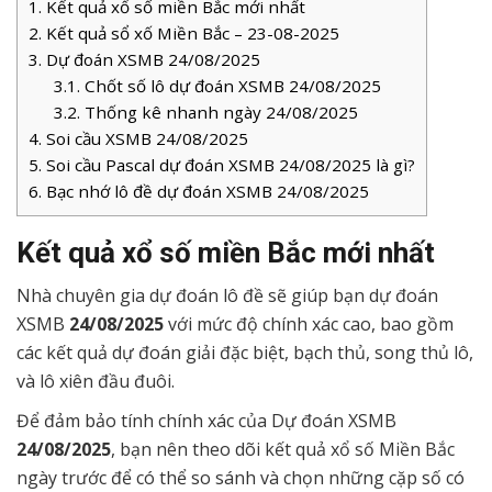
1.
Kết quả xổ số miền Bắc mới nhất
2.
Kết quả sổ xố Miền Bắc – 23-08-2025
3.
Dự đoán XSMB 24/08/2025
3.1.
Chốt số lô dự đoán XSMB 24/08/2025
3.2.
Thống kê nhanh ngày 24/08/2025
4.
Soi cầu XSMB 24/08/2025
5.
Soi cầu Pascal dự đoán XSMB 24/08/2025 là gì?
6.
Bạc nhớ lô đề dự đoán XSMB 24/08/2025
Kết quả xổ số miền Bắc mới nhất
Nhà chuyên gia dự đoán lô đề sẽ giúp bạn dự đoán
XSMB
24/08/2025
với mức độ chính xác cao, bao gồm
các kết quả dự đoán giải đặc biệt, bạch thủ, song thủ lô,
và lô xiên đầu đuôi.
Để đảm bảo tính chính xác của Dự đoán XSMB
24/08/2025
, bạn nên theo dõi kết quả xổ số Miền Bắc
ngày trước để có thể so sánh và chọn những cặp số có