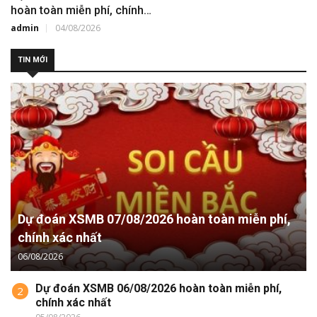
hoàn toàn miễn phí, chính
xác nhất
admin
04/08/2026
TIN MỚI
Dự đoán XSMB 07/08/2026 hoàn toàn miễn phí,
chính xác nhất
06/08/2026
Dự đoán XSMB 06/08/2026 hoàn toàn miễn phí,
2
chính xác nhất