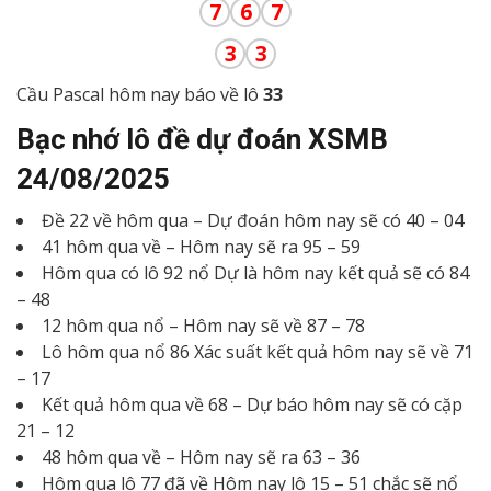
7
6
7
3
3
Cầu Pascal hôm nay báo về lô
33
Bạc nhớ lô đề dự đoán XSMB
24/08/2025
Đề 22 về hôm qua – Dự đoán hôm nay sẽ có 40 – 04
41 hôm qua về – Hôm nay sẽ ra 95 – 59
Hôm qua có lô 92 nổ Dự là hôm nay kết quả sẽ có 84
– 48
12 hôm qua nổ – Hôm nay sẽ về 87 – 78
Lô hôm qua nổ 86 Xác suất kết quả hôm nay sẽ về 71
– 17
Kết quả hôm qua về 68 – Dự báo hôm nay sẽ có cặp
21 – 12
48 hôm qua về – Hôm nay sẽ ra 63 – 36
Hôm qua lô 77 đã về Hôm nay lô 15 – 51 chắc sẽ nổ