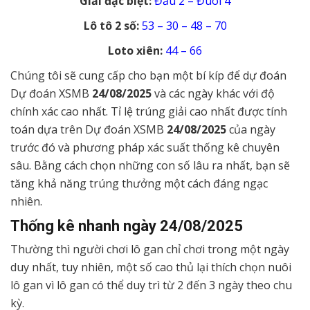
Giải đặc biệt:
Đầu 2 – Đuôi 4
Lô tô 2 số:
53 – 30 – 48 – 70
Loto xiên:
44 – 66
Chúng tôi sẽ cung cấp cho bạn một bí kíp để dự đoán
Dự đoán XSMB
24/08/2025
và các ngày khác với độ
chính xác cao nhất. Tỉ lệ trúng giải cao nhất được tính
toán dựa trên Dự đoán XSMB
24/08/2025
của ngày
trước đó và phương pháp xác suất thống kê chuyên
sâu. Bằng cách chọn những con số lâu ra nhất, bạn sẽ
tăng khả năng trúng thưởng một cách đáng ngạc
nhiên.
Thống kê nhanh ngày
24/08/2025
Thường thì người chơi lô gan chỉ chơi trong một ngày
duy nhất, tuy nhiên, một số cao thủ lại thích chọn nuôi
lô gan vì lô gan có thể duy trì từ 2 đến 3 ngày theo chu
kỳ.