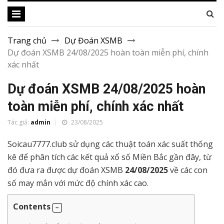
Trang chủ
Dự Đoán XSMB
Dự đoán XSMB 24/08/2025 hoàn toàn miễn phí, chính
xác nhất
Dự đoán XSMB 24/08/2025 hoàn
toàn miễn phí, chính xác nhất
Tác giả:
admin
23/08/2025
Soicau7777.club sử dụng các thuật toán xác suất thống
kê để phân tích các kết quả xổ số Miền Bắc gần đây, từ
đó đưa ra được dự đoán XSMB
24/08/2025
về các con
số may mắn với mức độ chính xác cao.
Contents