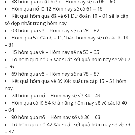
48 hôm qua xuất hiện – Hôm nay sẽ ra 06 – 60
Hôm qua nổ lô 12 Hôm nay sẽ có 61 – 16
Kết quả hôm qua đã về 61 Dự đoán 10 – 01 sẽ là cặp
số đẹp nhất trong hôm nay
03 hôm qua về – Hôm nay sẽ ra 28 – 82
Hôm qua 52 đã nổ – Dự báo hôm nay sẽ có các lô 18
– 81
15 hôm qua về – Hôm nay sẽ ra 53 – 35
Lô hôm qua nổ 05 Xác suất kết quả hôm nay sẽ về 67
– 76
69 hôm qua về – Hôm nay sẽ ra 78 – 87
Kết quả hôm qua về 89 Xác suất ra cặp 15 – 51 hôm
nay.
74 hôm qua nổ – Hôm nay sẽ về 34 – 43
Hôm qua có lô 54 Khả năng hôm nay sẽ về các lô 40
– 04
90 hôm qua nổ – Hôm nay sẽ về 36 – 63
Lô hôm qua nổ 42 Xác suất kết quả hôm nay sẽ về 73
– 37