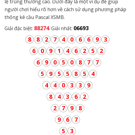
lệ trúng thưởng cao. Dưới đây là một ví dụ để giúp
người chơi hiểu rõ hơn về cách sử dụng phương pháp
thống kê cầu Pascal XSMB.
88274
06693
Giải đặc biệt:
. Giải nhất:
8
8
2
7
4
0
6
6
9
3
6
0
9
1
4
6
2
5
2
6
9
0
5
0
8
7
7
5
9
5
5
8
5
4
4
4
0
3
3
9
8
4
3
6
2
2
7
9
8
9
6
7
5
3