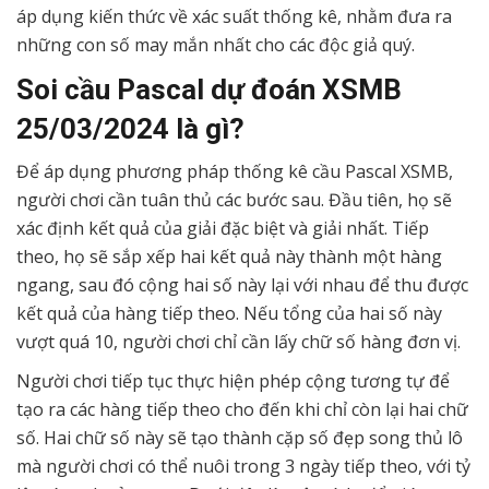
áp dụng kiến thức về xác suất thống kê, nhằm đưa ra
những con số may mắn nhất cho các độc giả quý.
Soi cầu Pascal dự đoán XSMB
25/03/2024
là gì?
Để áp dụng phương pháp thống kê cầu Pascal XSMB,
người chơi cần tuân thủ các bước sau. Đầu tiên, họ sẽ
xác định kết quả của giải đặc biệt và giải nhất. Tiếp
theo, họ sẽ sắp xếp hai kết quả này thành một hàng
ngang, sau đó cộng hai số này lại với nhau để thu được
kết quả của hàng tiếp theo. Nếu tổng của hai số này
vượt quá 10, người chơi chỉ cần lấy chữ số hàng đơn vị.
Người chơi tiếp tục thực hiện phép cộng tương tự để
tạo ra các hàng tiếp theo cho đến khi chỉ còn lại hai chữ
số. Hai chữ số này sẽ tạo thành cặp số đẹp song thủ lô
mà người chơi có thể nuôi trong 3 ngày tiếp theo, với tỷ