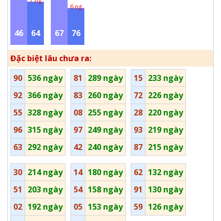
7 ng
6 ng
46
64
67
76
Đặc biệt lâu chưa ra:
90
536 ngày
81
289 ngày
15
233 ngày
92
366 ngày
83
260 ngày
72
226 ngày
55
328 ngày
08
255 ngày
28
220 ngày
96
315 ngày
97
249 ngày
93
219 ngày
63
292 ngày
42
240 ngày
87
215 ngày
30
214 ngày
14
180 ngày
62
132 ngày
51
203 ngày
54
158 ngày
91
130 ngày
02
192 ngày
05
153 ngày
59
126 ngày