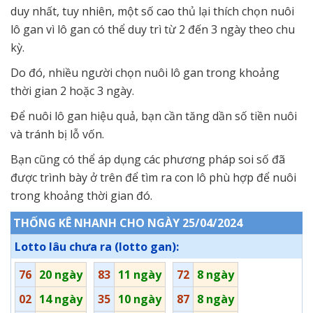
duy nhất, tuy nhiên, một số cao thủ lại thích chọn nuôi
lô gan vì lô gan có thể duy trì từ 2 đến 3 ngày theo chu
kỳ.
Do đó, nhiều người chọn nuôi lô gan trong khoảng
thời gian 2 hoặc 3 ngày.
Để nuôi lô gan hiệu quả, bạn cần tăng dần số tiền nuôi
và tránh bị lỗ vốn.
Bạn cũng có thể áp dụng các phương pháp soi số đã
được trình bày ở trên để tìm ra con lô phù hợp để nuôi
trong khoảng thời gian đó.
THỐNG KÊ NHANH CHO NGÀY 25/04/2024
Lotto lâu chưa ra (lotto gan):
76
20 ngày
83
11 ngày
72
8 ngày
02
14 ngày
35
10 ngày
87
8 ngày