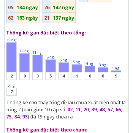
05
184 ngày
26
142 ngày
62
163 ngày
21
137 ngày
Thống kê gan đặc biệt theo tổng:
19 ng
12 ng
11 ng
8 ng
6 ng
5 ng
4 ng
3 ng
1 ng
2
0
3
5
4
1
6
8
9
0 ng
7
Thống kê cho thấy tổng đề lâu chưa xuất hiện nhất là
tổng 2 (bao gồm 10 cặp số:
02, 11, 20, 39, 48, 57, 66,
75, 84, 93
) đã 19 ngày chưa ra.
Thống kê gan đặc biệt theo chạm: