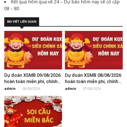
Kết quả hôm qua về 24 – Dự báo hôm nay sẽ có cặp
08 – 80
BÀI VIẾT LIÊN QUAN
Dự đoán XSMB 09/08/2026
Dự đoán XSMB 08/08/2026
hoàn toàn miễn phí, chính
hoàn toàn miễn phí, chính
xác nhất
xác nhất
admin
08/08/2026
admin
07/08/2026