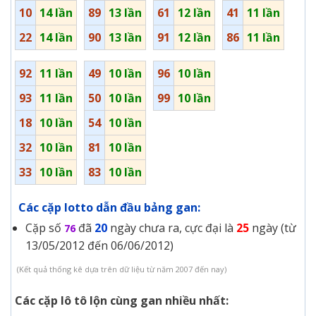
10
14 lần
89
13 lần
61
12 lần
41
11 lần
22
14 lần
90
13 lần
91
12 lần
86
11 lần
92
11 lần
49
10 lần
96
10 lần
93
11 lần
50
10 lần
99
10 lần
18
10 lần
54
10 lần
32
10 lần
81
10 lần
33
10 lần
83
10 lần
Các cặp lotto dẫn đầu bảng gan:
Cặp số
đã
20
ngày chưa ra, cực đại là
25
ngày (từ
76
13/05/2012 đến 06/06/2012)
(Kết quả thống kê dựa trên dữ liệu từ năm 2007 đến nay)
Các cặp lô tô lộn cùng gan nhiều nhất: