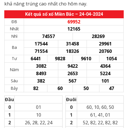
khả năng trúng cao nhất cho hôm nay.
Kết quả sổ xố Miền Bắc – 24-04-2024
69952
ĐB
12165
Nhất
74557
28269
Nhì
17544
31458
29961
Ba
71554
18326
20760
6441
9828
9610
1054
Tư
3082
9422
4364
Năm
8493
2653
5224
382
567
101
Sáu
82
60
50
47
Bảy
Đầu
Đuôi
0
01
0
60, 10, 60, 50
1
10
1
61, 41, 01
2
26, 28, 22, 24
2
52, 82, 22, 82, 82