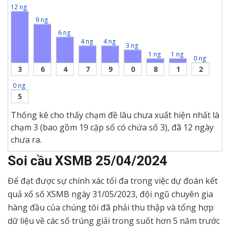
12 ng
9 ng
6 ng
4 ng
4 ng
3 ng
1 ng
1 ng
0 ng
3
6
4
7
9
0
8
1
2
0 ng
5
Thống kê cho thấy chạm đề lâu chưa xuất hiện nhất là
chạm 3 (bao gồm 19 cặp số có chứa số 3), đã 12 ngày
chưa ra.
Soi cầu XSMB
25/04/2024
Để đạt được sự chính xác tối đa trong việc dự đoán kết
quả xổ số XSMB ngày 31/05/2023, đội ngũ chuyên gia
hàng đầu của chúng tôi đã phải thu thập và tổng hợp
dữ liệu về các số trúng giải trong suốt hơn 5 năm trước