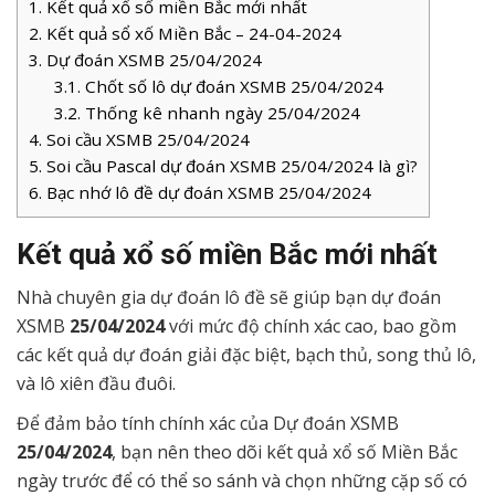
1.
Kết quả xổ số miền Bắc mới nhất
2.
Kết quả sổ xố Miền Bắc – 24-04-2024
3.
Dự đoán XSMB 25/04/2024
3.1.
Chốt số lô dự đoán XSMB 25/04/2024
3.2.
Thống kê nhanh ngày 25/04/2024
4.
Soi cầu XSMB 25/04/2024
5.
Soi cầu Pascal dự đoán XSMB 25/04/2024 là gì?
6.
Bạc nhớ lô đề dự đoán XSMB 25/04/2024
Kết quả xổ số miền Bắc mới nhất
Nhà chuyên gia dự đoán lô đề sẽ giúp bạn dự đoán
XSMB
25/04/2024
với mức độ chính xác cao, bao gồm
các kết quả dự đoán giải đặc biệt, bạch thủ, song thủ lô,
và lô xiên đầu đuôi.
Để đảm bảo tính chính xác của Dự đoán XSMB
25/04/2024
, bạn nên theo dõi kết quả xổ số Miền Bắc
ngày trước để có thể so sánh và chọn những cặp số có