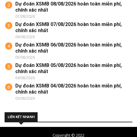
Dự đoán XSMB 08/08/2026 hoàn toàn miễn phí,
2
chính xác nhất
07/08/2026
Dự đoán XSMB 07/08/2026 hoàn toàn miễn phí,
3
chính xác nhất
06/08/2026
Dự đoán XSMB 06/08/2026 hoàn toàn miễn phí,
4
chính xác nhất
05/08/2026
Dự đoán XSMB 05/08/2026 hoàn toàn miễn phí,
5
chính xác nhất
04/08/2026
Dự đoán XSMB 04/08/2026 hoàn toàn miễn phí,
6
chính xác nhất
03/08/2026
LIÊN KẾT NHANH
Copyright © 2022