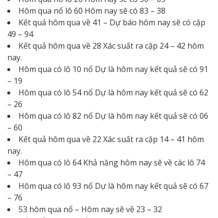
Hôm qua nổ lô 60 Hôm nay sẽ có 83 – 38
Kết quả hôm qua về 41 – Dự báo hôm nay sẽ có cặp
49 – 94
Kết quả hôm qua về 28 Xác suất ra cặp 24 – 42 hôm
nay.
Hôm qua có lô 10 nổ Dự là hôm nay kết quả sẽ có 91
– 19
Hôm qua có lô 54 nổ Dự là hôm nay kết quả sẽ có 62
– 26
Hôm qua có lô 82 nổ Dự là hôm nay kết quả sẽ có 06
– 60
Kết quả hôm qua về 22 Xác suất ra cặp 14 – 41 hôm
nay.
Hôm qua có lô 64 Khả năng hôm nay sẽ về các lô 74
– 47
Hôm qua có lô 93 nổ Dự là hôm nay kết quả sẽ có 67
– 76
53 hôm qua nổ – Hôm nay sẽ về 23 – 32