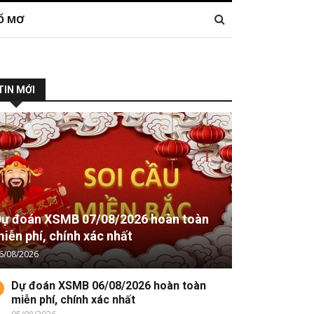
Ổ MƠ
TIN MỚI
Dự đoán XSMB 07/08/2026 hoàn toàn
iễn phí, chính xác nhất
6/08/2026
Dự đoán XSMB 06/08/2026 hoàn toàn
miễn phí, chính xác nhất