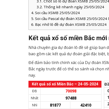
3.1.
Chốt số lô dự đoán XSMB 25/05/202
3.2.
Thống kê nhanh ngày 25/05/2024
4.
Soi cầu XSMB 25/05/2024
5.
Soi cầu Pascal dự đoán XSMB 25/05/2024 l
6.
Bạc nhớ lô đề dự đoán XSMB 25/05/2024
Kết quả xổ số miền Bắc mới
Nhà chuyên gia dự đoán lô đề sẽ giúp bạn
bao gồm các kết quả dự đoán giải đặc biệt, b
Để đảm bảo tính chính xác của Dự đoán X
Bắc ngày trước để có thể so sánh và chọn 
nay.
Đ
Kết quả sổ xố Miền Bắc – 24-05-2024
70098
ĐB
97488
Nhất
81877
42410
Nhì