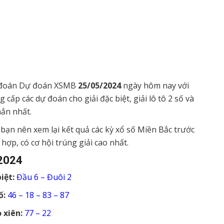
ự đoán Dự đoán XSMB
25/05/2024
ngày hôm nay với
cấp các dự đoán cho giải đặc biệt, giải lô tô 2 số và
mắn nhất.
 bạn nên xem lại kết quả các kỳ xổ số Miền Bắc trước
ợp, có cơ hội trúng giải cao nhất.
2024
iệt:
Đầu 6 – Đuôi 2
ố:
46 – 18 – 83 – 87
 xiên:
77 – 22