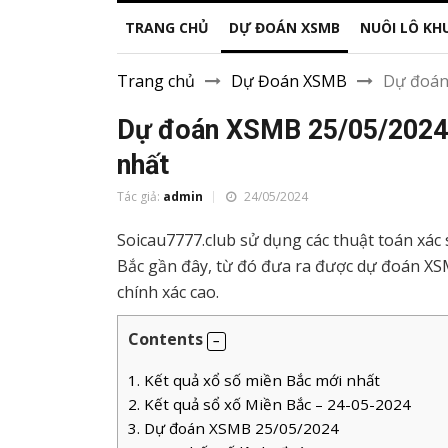
TRANG CHỦ
DỰ ĐOÁN XSMB
NUÔI LÔ KH
Trang chủ
Dự Đoán XSMB
Dự đoán 
Dự đoán XSMB 25/05/2024 h
nhất
Tác giả:
admin
24/05/2024
Soicau7777.club sử dụng các thuật toán xác 
Bắc gần đây, từ đó đưa ra được dự đoán X
chính xác cao.
Contents
1.
Kết quả xổ số miền Bắc mới nhất
2.
Kết quả sổ xố Miền Bắc – 24-05-2024
3.
Dự đoán XSMB 25/05/2024