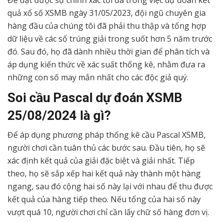
Để đạt được sự chính xác tối đa trong việc dự đoán kết
quả xổ số XSMB ngày 31/05/2023, đội ngũ chuyên gia
hàng đầu của chúng tôi đã phải thu thập và tổng hợp
dữ liệu về các số trúng giải trong suốt hơn 5 năm trước
đó. Sau đó, họ đã dành nhiều thời gian để phân tích và
áp dụng kiến thức về xác suất thống kê, nhằm đưa ra
những con số may mắn nhất cho các độc giả quý.
Soi cầu Pascal dự đoán XSMB
25/08/2024
là gì?
Để áp dụng phương pháp thống kê cầu Pascal XSMB,
người chơi cần tuân thủ các bước sau. Đầu tiên, họ sẽ
xác định kết quả của giải đặc biệt và giải nhất. Tiếp
theo, họ sẽ sắp xếp hai kết quả này thành một hàng
ngang, sau đó cộng hai số này lại với nhau để thu được
kết quả của hàng tiếp theo. Nếu tổng của hai số này
vượt quá 10, người chơi chỉ cần lấy chữ số hàng đơn vị.