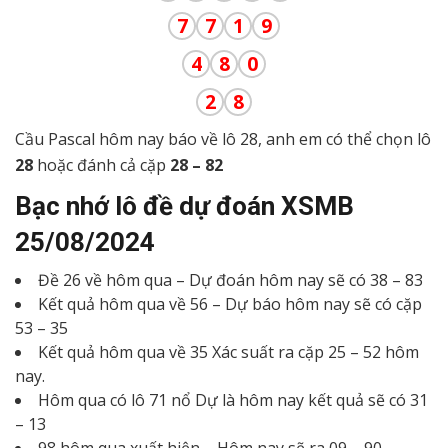
7
7
1
9
4
8
0
2
8
Cầu Pascal hôm nay báo về lô 28, anh em có thể chọn lô
28
hoặc đánh cả cặp
28 – 82
Bạc nhớ lô đề dự đoán XSMB
25/08/2024
Đề 26 về hôm qua – Dự đoán hôm nay sẽ có 38 – 83
Kết quả hôm qua về 56 – Dự báo hôm nay sẽ có cặp
53 – 35
Kết quả hôm qua về 35 Xác suất ra cặp 25 – 52 hôm
nay.
Hôm qua có lô 71 nổ Dự là hôm nay kết quả sẽ có 31
– 13