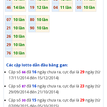
46
14 lần
19
12 lần
04
11 lần
00
10 lần
07
10 lần
80
10 lần
21
10 lần
90
10 lần
26
10 lần
29
10 lần
76
10 lần
Các cặp lotto dẫn đầu bảng gan:
Cặp số
đã
16
ngày chưa ra, cực đại là
29
ngày (từ
66
17/11/2014 đến 15/12/2014)
Cặp số
đã
16
ngày chưa ra, cực đại là
23
ngày (từ
87
29/09/2014 đến 21/10/2014)
Cặp số
đã
15
ngày chưa ra, cực đại là
29
ngày (từ
30
07/09/2015 đến 05/10/2015)