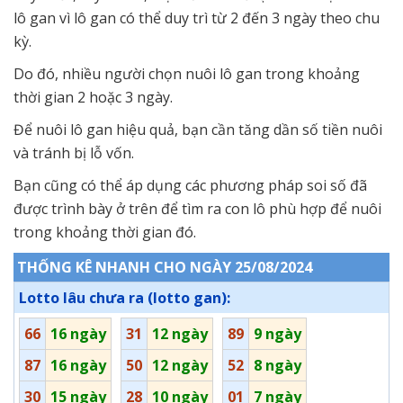
lô gan vì lô gan có thể duy trì từ 2 đến 3 ngày theo chu
kỳ.
Do đó, nhiều người chọn nuôi lô gan trong khoảng
thời gian 2 hoặc 3 ngày.
Để nuôi lô gan hiệu quả, bạn cần tăng dần số tiền nuôi
và tránh bị lỗ vốn.
Bạn cũng có thể áp dụng các phương pháp soi số đã
được trình bày ở trên để tìm ra con lô phù hợp để nuôi
trong khoảng thời gian đó.
THỐNG KÊ NHANH CHO NGÀY 25/08/2024
Lotto lâu chưa ra (lotto gan):
66
16 ngày
31
12 ngày
89
9 ngày
87
16 ngày
50
12 ngày
52
8 ngày
30
15 ngày
28
10 ngày
01
7 ngày