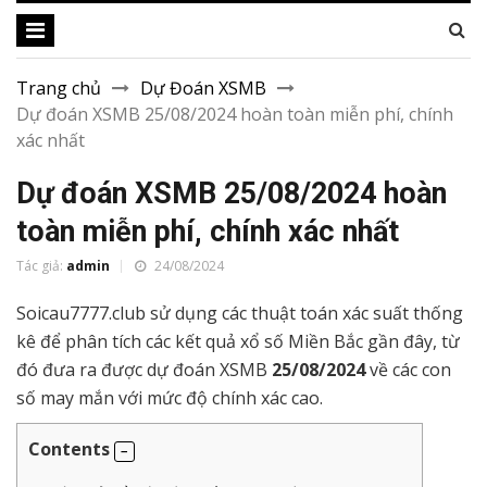
Trang chủ
Dự Đoán XSMB
Dự đoán XSMB 25/08/2024 hoàn toàn miễn phí, chính
xác nhất
Dự đoán XSMB 25/08/2024 hoàn
toàn miễn phí, chính xác nhất
Tác giả:
admin
24/08/2024
Soicau7777.club sử dụng các thuật toán xác suất thống
kê để phân tích các kết quả xổ số Miền Bắc gần đây, từ
đó đưa ra được dự đoán XSMB
25/08/2024
về các con
số may mắn với mức độ chính xác cao.
Contents