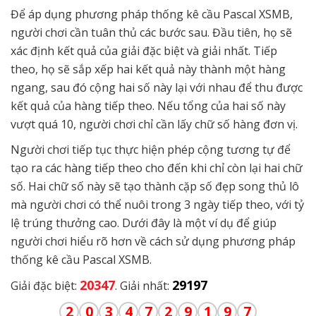
Để áp dụng phương pháp thống kê cầu Pascal XSMB,
người chơi cần tuân thủ các bước sau. Đầu tiên, họ sẽ
xác định kết quả của giải đặc biệt và giải nhất. Tiếp
theo, họ sẽ sắp xếp hai kết quả này thành một hàng
ngang, sau đó cộng hai số này lại với nhau để thu được
kết quả của hàng tiếp theo. Nếu tổng của hai số này
vượt quá 10, người chơi chỉ cần lấy chữ số hàng đơn vị.
Người chơi tiếp tục thực hiện phép cộng tương tự để
tạo ra các hàng tiếp theo cho đến khi chỉ còn lại hai chữ
số. Hai chữ số này sẽ tạo thành cặp số đẹp song thủ lô
mà người chơi có thể nuôi trong 3 ngày tiếp theo, với tỷ
lệ trúng thưởng cao. Dưới đây là một ví dụ để giúp
người chơi hiểu rõ hơn về cách sử dụng phương pháp
thống kê cầu Pascal XSMB.
20347
29197
Giải đặc biệt:
. Giải nhất:
2
0
3
4
7
2
9
1
9
7