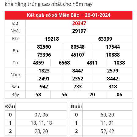
khả năng trúng cao nhất cho hôm nay.
Kết quả sổ xố Miền Bắc – 26-01-2024
20347
ĐB
29197
Nhất
19218
63399
Nhì
82560
80548
17544
Ba
73396
45107
10888
4359
6568
4811
1038
Tư
1823
8447
2579
Năm
2491
2352
8442
947
733
318
Sáu
58
56
20
06
Bảy
Đầu
Đuôi
0
07, 06
0
60, 20
1
18, 11, 18
1
11, 91
2
23, 20
2
52, 42