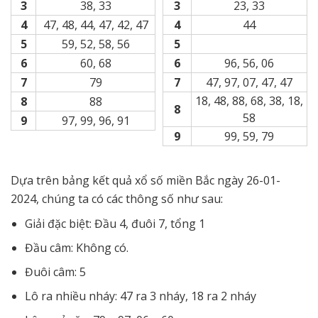
3
38, 33
3
23, 33
4
47, 48, 44, 47, 42, 47
4
44
5
59, 52, 58, 56
5
6
60, 68
6
96, 56, 06
7
79
7
47, 97, 07, 47, 47
18, 48, 88, 68, 38, 18,
8
88
8
58
9
97, 99, 96, 91
9
99, 59, 79
Dựa trên bảng kết quả xổ số miền Bắc ngày
26-01-
2024
, chúng ta có các thông số như sau:
Giải đặc biệt: Đầu 4, đuôi 7, tổng 1
Đầu câm: Không có.
Đuôi câm: 5
Lô ra nhiều nháy: 47 ra 3 nháy, 18 ra 2 nháy