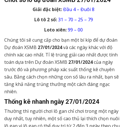
Giải đặc biệt:
Đầu 4 – Đuôi 8
Lô tô 2 số:
31 – 70 – 25 – 79
Loto xiên:
99 – 00
Chúng tôi sẽ cung cấp cho bạn một bí kíp để dự đoán
Dự đoán XSMB
27/01/2024
và các ngày khác với độ
chính xác cao nhất. Tỉ lệ trúng giải cao nhất được tính
toán dựa trên Dự đoán XSMB
27/01/2024
của ngày
trước đó và phương pháp xác suất thống kê chuyên
sâu. Bằng cách chọn những con số lâu ra nhất, bạn sẽ
tăng khả năng trúng thưởng một cách đáng ngạc
nhiên.
Thống kê nhanh ngày
27/01/2024
Thường thì người chơi lô gan chỉ chơi trong một ngày
duy nhất, tuy nhiên, một số cao thủ lại thích chọn nuôi
lô gan vì lô gan có thể duy trì từ 2 đến 3 ngày theo chu