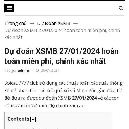
Trang chủ
Dự Đoán XSMB
Dự đoán XSMB 27/01/2024 hoàn toàn miễn phí, chính
xác nhất
Dự đoán XSMB 27/01/2024 hoàn
toàn miễn phí, chính xác nhất
Tác giả:
admin
26/01/2024
Soicau7777.club sử dụng các thuật toán xác suất thống
kê để phân tích các kết quả xổ số Miền Bắc gần đây, từ
đó đưa ra được dự đoán XSMB
27/01/2024
về các con
số may mắn với mức độ chính xác cao.
Contents