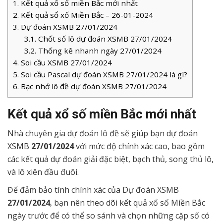
1.
Kết quả xổ số miền Bắc mới nhất
2.
Kết quả sổ xố Miền Bắc – 26-01-2024
3.
Dự đoán XSMB 27/01/2024
3.1.
Chốt số lô dự đoán XSMB 27/01/2024
3.2.
Thống kê nhanh ngày 27/01/2024
4.
Soi cầu XSMB 27/01/2024
5.
Soi cầu Pascal dự đoán XSMB 27/01/2024 là gì?
6.
Bạc nhớ lô đề dự đoán XSMB 27/01/2024
Kết quả xổ số miền Bắc mới nhất
Nhà chuyên gia dự đoán lô đề sẽ giúp bạn dự đoán
XSMB
27/01/2024
với mức độ chính xác cao, bao gồm
các kết quả dự đoán giải đặc biệt, bạch thủ, song thủ lô,
và lô xiên đầu đuôi.
Để đảm bảo tính chính xác của Dự đoán XSMB
27/01/2024
, bạn nên theo dõi kết quả xổ số Miền Bắc
ngày trước để có thể so sánh và chọn những cặp số có