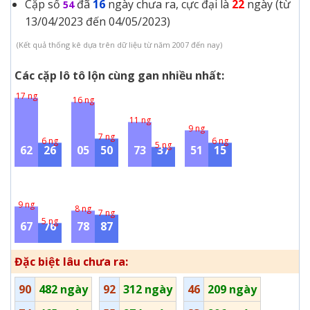
Cặp số
đã
16
ngày chưa ra, cực đại là
22
ngày (từ
54
13/04/2023 đến 04/05/2023)
(Kết quả thống kê dựa trên dữ liệu từ năm 2007 đến nay)
Các cặp lô tô lộn cùng gan nhiều nhất:
17 ng
16 ng
11 ng
9 ng
7 ng
6 ng
6 ng
5 ng
62
26
05
50
73
37
51
15
9 ng
8 ng
7 ng
5 ng
67
76
78
87
Đặc biệt lâu chưa ra:
90
482 ngày
92
312 ngày
46
209 ngày