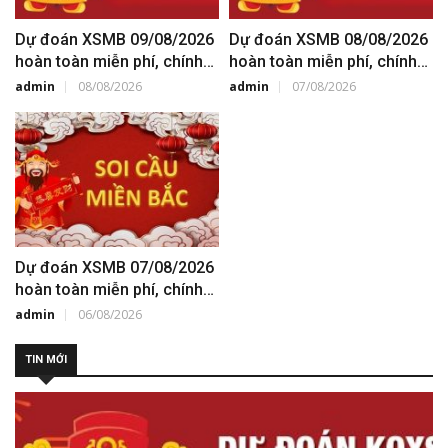
Dự đoán XSMB 09/08/2026
Dự đoán XSMB 08/08/2026
hoàn toàn miễn phí, chính
hoàn toàn miễn phí, chính
xác nhất
xác nhất
admin
08/08/2026
admin
07/08/2026
Dự đoán XSMB 07/08/2026
hoàn toàn miễn phí, chính
xác nhất
admin
06/08/2026
TIN MỚI