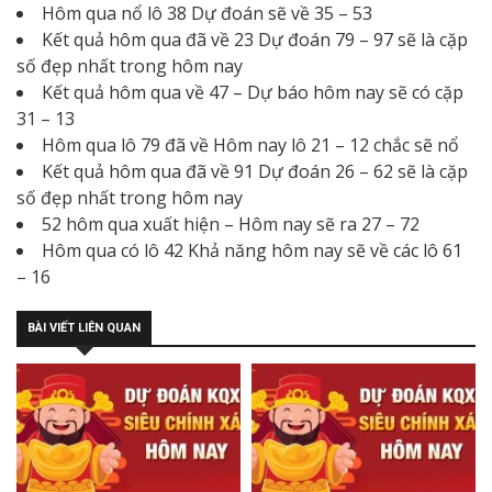
Hôm qua nổ lô 38 Dự đoán sẽ về 35 – 53
Kết quả hôm qua đã về 23 Dự đoán 79 – 97 sẽ là cặp
số đẹp nhất trong hôm nay
Kết quả hôm qua về 47 – Dự báo hôm nay sẽ có cặp
31 – 13
Hôm qua lô 79 đã về Hôm nay lô 21 – 12 chắc sẽ nổ
Kết quả hôm qua đã về 91 Dự đoán 26 – 62 sẽ là cặp
số đẹp nhất trong hôm nay
52 hôm qua xuất hiện – Hôm nay sẽ ra 27 – 72
Hôm qua có lô 42 Khả năng hôm nay sẽ về các lô 61
– 16
BÀI VIẾT LIÊN QUAN