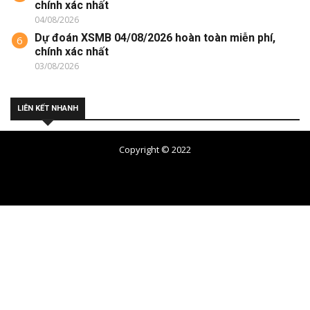
chính xác nhất
04/08/2026
Dự đoán XSMB 04/08/2026 hoàn toàn miễn phí,
6
chính xác nhất
03/08/2026
LIÊN KẾT NHANH
Copyright © 2022
Soi cầu 7777 dự đoán cầu lô số đẹp nhất miền Bắc
Link
F168
chính thức bao chặn mới nhất.
SHBET
tạo dựng uy tín nhờ hệ thống nạp rút tiền an toàn,
hỗ trợ nhiều phương thức giao dịch, xử lý nhanh chóng
https://new88.land/