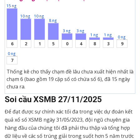
15 ng
10 ng
10 ng
8 ng
3 ng
3 ng
1 ng
1 ng
0 ng
6
2
1
5
0
4
8
3
9
0 ng
7
Thống kê cho thấy chạm đề lâu chưa xuất hiện nhất là
chạm 6 (bao gồm 19 cặp số có chứa số 6), đã 15 ngày
chưa ra.
Soi cầu XSMB
27/11/2025
Để đạt được sự chính xác tối đa trong việc dự đoán kết
quả xổ số XSMB ngày 31/05/2023, đội ngũ chuyên gia
hàng đầu của chúng tôi đã phải thu thập và tổng hợp
dữ liệu về các số trúng giải trong suốt hơn 5 năm trước