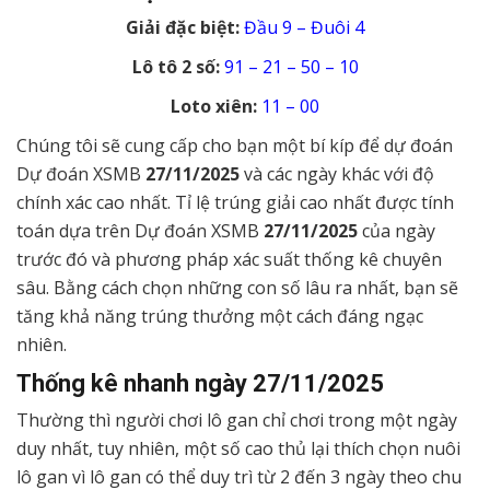
Giải đặc biệt:
Đầu 9 – Đuôi 4
Lô tô 2 số:
91 – 21 – 50 – 10
Loto xiên:
11 – 00
Chúng tôi sẽ cung cấp cho bạn một bí kíp để dự đoán
Dự đoán XSMB
27/11/2025
và các ngày khác với độ
chính xác cao nhất. Tỉ lệ trúng giải cao nhất được tính
toán dựa trên Dự đoán XSMB
27/11/2025
của ngày
trước đó và phương pháp xác suất thống kê chuyên
sâu. Bằng cách chọn những con số lâu ra nhất, bạn sẽ
tăng khả năng trúng thưởng một cách đáng ngạc
nhiên.
Thống kê nhanh ngày
27/11/2025
Thường thì người chơi lô gan chỉ chơi trong một ngày
duy nhất, tuy nhiên, một số cao thủ lại thích chọn nuôi
lô gan vì lô gan có thể duy trì từ 2 đến 3 ngày theo chu