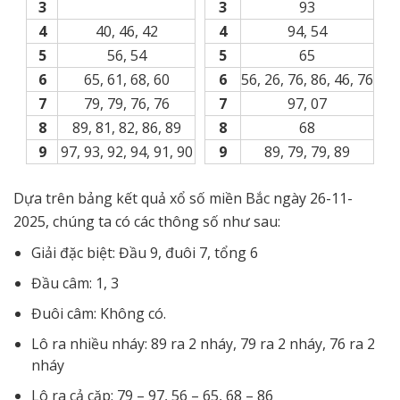
3
3
93
4
40, 46, 42
4
94, 54
5
56, 54
5
65
6
65, 61, 68, 60
6
56, 26, 76, 86, 46, 76
7
79, 79, 76, 76
7
97, 07
8
89, 81, 82, 86, 89
8
68
9
97, 93, 92, 94, 91, 90
9
89, 79, 79, 89
Dựa trên bảng kết quả xổ số miền Bắc ngày
26-11-
2025
, chúng ta có các thông số như sau:
Giải đặc biệt: Đầu 9, đuôi 7, tổng 6
Đầu câm: 1, 3
Đuôi câm: Không có.
Lô ra nhiều nháy: 89 ra 2 nháy, 79 ra 2 nháy, 76 ra 2
nháy
Lô ra cả cặp: 79 – 97, 56 – 65, 68 – 86