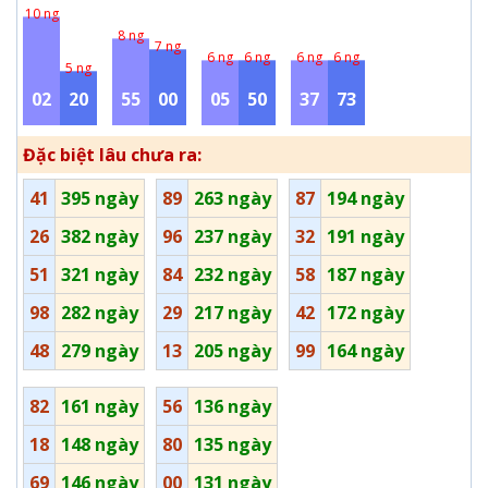
10 ng
8 ng
7 ng
6 ng
6 ng
6 ng
6 ng
5 ng
02
20
55
00
05
50
37
73
Đặc biệt lâu chưa ra:
41
395 ngày
89
263 ngày
87
194 ngày
26
382 ngày
96
237 ngày
32
191 ngày
51
321 ngày
84
232 ngày
58
187 ngày
98
282 ngày
29
217 ngày
42
172 ngày
48
279 ngày
13
205 ngày
99
164 ngày
82
161 ngày
56
136 ngày
18
148 ngày
80
135 ngày
69
146 ngày
00
131 ngày