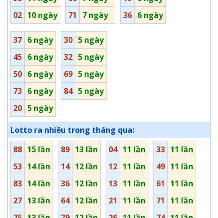
02
10 ngày
71
7 ngày
36
6 ngày
37
6 ngày
30
5 ngày
45
6 ngày
32
5 ngày
50
6 ngày
69
5 ngày
73
6 ngày
84
5 ngày
20
5 ngày
Lotto ra nhiều trong tháng qua:
88
15 lần
89
13 lần
04
11 lần
33
11 lần
53
14 lần
14
12 lần
12
11 lần
49
11 lần
83
14 lần
36
12 lần
13
11 lần
61
11 lần
27
13 lần
64
12 lần
21
11 lần
71
11 lần
75
13 lần
79
12 lần
26
11 lần
74
11 lần