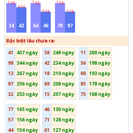
7 ng
7 ng
7 ng
6 ng
5 ng
5 ng
24
42
64
46
78
87
Đặc biệt lâu chưa ra:
41
457 ngày
58
249 ngày
11
200 ngày
98
344 ngày
42
234 ngày
56
198 ngày
13
267 ngày
18
210 ngày
00
193 ngày
87
256 ngày
69
208 ngày
85
178 ngày
32
253 ngày
15
207 ngày
75
168 ngày
77
165 ngày
46
130 ngày
57
156 ngày
71
128 ngày
44
154 ngày
61
127 ngày