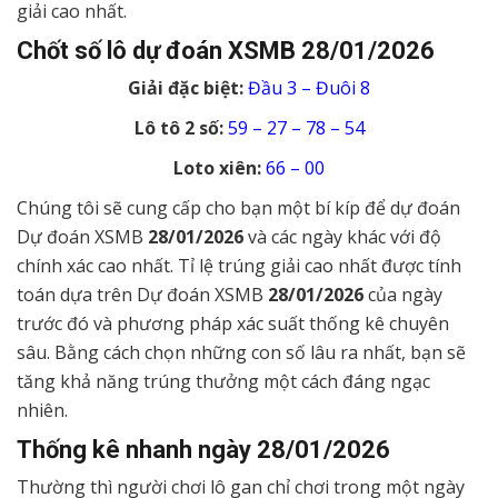
giải cao nhất.
Chốt số lô dự đoán XSMB
28/01/2026
Giải đặc biệt:
Đầu 3 – Đuôi 8
Lô tô 2 số:
59 – 27 – 78 – 54
Loto xiên:
66 – 00
Chúng tôi sẽ cung cấp cho bạn một bí kíp để dự đoán
Dự đoán XSMB
28/01/2026
và các ngày khác với độ
chính xác cao nhất. Tỉ lệ trúng giải cao nhất được tính
toán dựa trên Dự đoán XSMB
28/01/2026
của ngày
trước đó và phương pháp xác suất thống kê chuyên
sâu. Bằng cách chọn những con số lâu ra nhất, bạn sẽ
tăng khả năng trúng thưởng một cách đáng ngạc
nhiên.
Thống kê nhanh ngày
28/01/2026
Thường thì người chơi lô gan chỉ chơi trong một ngày