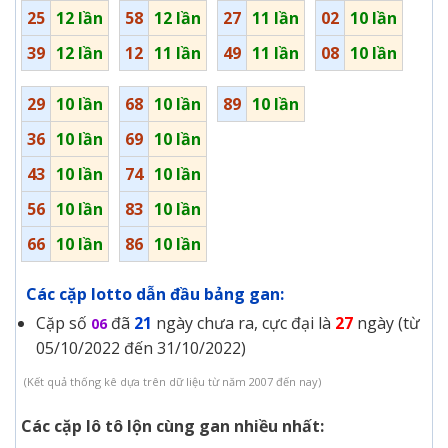
25
12 lần
58
12 lần
27
11 lần
02
10 lần
39
12 lần
12
11 lần
49
11 lần
08
10 lần
29
10 lần
68
10 lần
89
10 lần
36
10 lần
69
10 lần
43
10 lần
74
10 lần
56
10 lần
83
10 lần
66
10 lần
86
10 lần
Các cặp lotto dẫn đầu bảng gan:
Cặp số
đã
21
ngày chưa ra, cực đại là
27
ngày (từ
06
05/10/2022 đến 31/10/2022)
(Kết quả thống kê dựa trên dữ liệu từ năm 2007 đến nay)
Các cặp lô tô lộn cùng gan nhiều nhất: