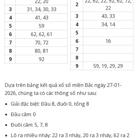
22, 62, 22, 92, 62, 72,
22, 20
2
22
3
31, 34, 30, 33
3
43, 33
4
41, 43
4
34, 14
5
59
5
6
62, 62, 61
6
16
7
70, 72
7
8
80, 81
8
9
92
9
59, 19, 29, 29
Dựa trên bảng kết quả xổ số miền Bắc ngày
27-01-
2026
, chúng ta có các thông số như sau:
Giải đặc biệt: Đầu 8, đuôi 0, tổng 8
Đầu câm: 0
Đuôi câm: 5, 7, 8
Lô ra nhiều nháy: 22 ra 3 nháy, 20 ra 3 nháy, 62 ra 2