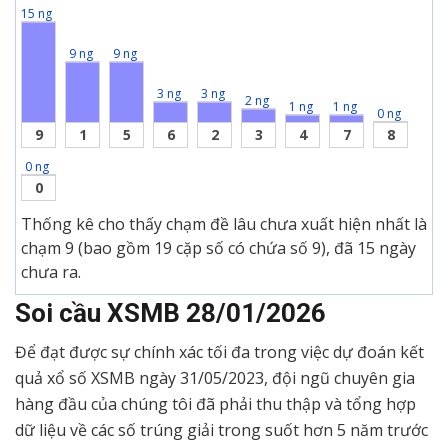
15 ng
9 ng
9 ng
3 ng
3 ng
2 ng
1 ng
1 ng
0 ng
9
1
5
6
2
3
4
7
8
0 ng
0
Thống kê cho thấy chạm đề lâu chưa xuất hiện nhất là
chạm 9 (bao gồm 19 cặp số có chứa số 9), đã 15 ngày
chưa ra.
Soi cầu XSMB
28/01/2026
Để đạt được sự chính xác tối đa trong việc dự đoán kết
quả xổ số XSMB ngày 31/05/2023, đội ngũ chuyên gia
hàng đầu của chúng tôi đã phải thu thập và tổng hợp
dữ liệu về các số trúng giải trong suốt hơn 5 năm trước