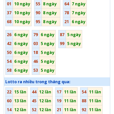
01
10 ngày
55
8 ngày
64
7 ngày
37
10 ngày
90
8 ngày
78
7 ngày
68
10 ngày
95
8 ngày
21
6 ngày
26
6 ngày
79
6 ngày
87
5 ngày
42
6 ngày
03
5 ngày
99
5 ngày
50
6 ngày
18
5 ngày
54
6 ngày
46
5 ngày
58
6 ngày
53
5 ngày
Lotto ra nhiều trong tháng qua:
22
15 lần
44
12 lần
17
11 lần
54
11 lần
60
13 lần
45
12 lần
19
11 lần
88
11 lần
14
12 lần
52
12 lần
21
11 lần
92
11 lần