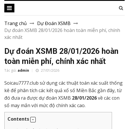
Trang chủ
Dự Đoán XSMB
Dự đoán XSMB 28/01/2026 hoàn toàn miễn phí, chính
xác nhất
Dự đoán XSMB 28/01/2026 hoàn
toàn miễn phí, chính xác nhất
Tác giả:
admin
27/01/2026
Soicau7777.club sử dụng các thuật toán xác suất thống
kê để phân tích các kết quả xổ số Miền Bắc gần đây, từ
đó đưa ra được dự đoán XSMB
28/01/2026
về các con
số may mắn với mức độ chính xác cao.
Contents