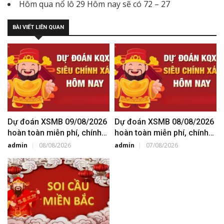
Hôm qua nổ lô 29 Hôm nay sẽ có 72 – 27
BÀI VIẾT LIÊN QUAN
Dự đoán XSMB 09/08/2026
Dự đoán XSMB 08/08/2026
hoàn toàn miễn phí, chính
hoàn toàn miễn phí, chính
xác nhất
xác nhất
admin
08/08/2026
admin
07/08/2026