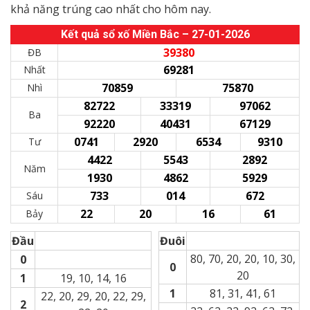
khả năng trúng cao nhất cho hôm nay.
Kết quả sổ xố Miền Bắc – 27-01-2026
39380
ĐB
69281
Nhất
70859
75870
Nhì
82722
33319
97062
Ba
92220
40431
67129
0741
2920
6534
9310
Tư
4422
5543
2892
Năm
1930
4862
5929
733
014
672
Sáu
22
20
16
61
Bảy
Đầu
Đuôi
80, 70, 20, 20, 10, 30,
0
0
20
1
19, 10, 14, 16
1
81, 31, 41, 61
22, 20, 29, 20, 22, 29,
2