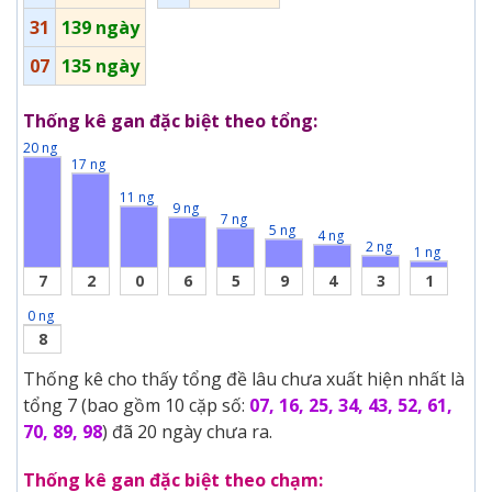
31
139 ngày
07
135 ngày
Thống kê gan đặc biệt theo tổng:
20 ng
17 ng
11 ng
9 ng
7 ng
5 ng
4 ng
2 ng
1 ng
7
2
0
6
5
9
4
3
1
0 ng
8
Thống kê cho thấy tổng đề lâu chưa xuất hiện nhất là
tổng 7 (bao gồm 10 cặp số:
07, 16, 25, 34, 43, 52, 61,
70, 89, 98
) đã 20 ngày chưa ra.
Thống kê gan đặc biệt theo chạm: