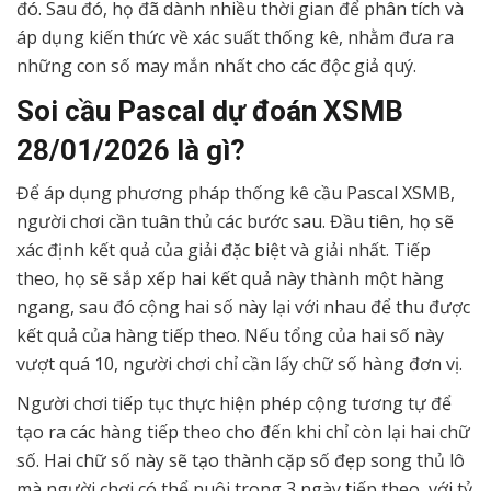
đó. Sau đó, họ đã dành nhiều thời gian để phân tích và
áp dụng kiến thức về xác suất thống kê, nhằm đưa ra
những con số may mắn nhất cho các độc giả quý.
Soi cầu Pascal dự đoán XSMB
28/01/2026
là gì?
Để áp dụng phương pháp thống kê cầu Pascal XSMB,
người chơi cần tuân thủ các bước sau. Đầu tiên, họ sẽ
xác định kết quả của giải đặc biệt và giải nhất. Tiếp
theo, họ sẽ sắp xếp hai kết quả này thành một hàng
ngang, sau đó cộng hai số này lại với nhau để thu được
kết quả của hàng tiếp theo. Nếu tổng của hai số này
vượt quá 10, người chơi chỉ cần lấy chữ số hàng đơn vị.
Người chơi tiếp tục thực hiện phép cộng tương tự để
tạo ra các hàng tiếp theo cho đến khi chỉ còn lại hai chữ
số. Hai chữ số này sẽ tạo thành cặp số đẹp song thủ lô
mà người chơi có thể nuôi trong 3 ngày tiếp theo, với tỷ