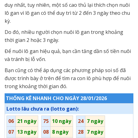
duy nhất, tuy nhiên, một số cao thủ lại thích chọn nuôi
lô gan vì lô gan có thể duy trì từ 2 đến 3 ngày theo chu
kỳ.
Do đó, nhiều người chọn nuôi lô gan trong khoảng
thời gian 2 hoặc 3 ngày.
Để nuôi lô gan hiệu quả, bạn cần tăng dần số tiền nuôi
và tránh bị lỗ vốn.
Bạn cũng có thể áp dụng các phương pháp soi số đã
được trình bày ở trên để tìm ra con lô phù hợp để nuôi
trong khoảng thời gian đó.
THỐNG KÊ NHANH CHO NGÀY 28/01/2026
Lotto lâu chưa ra (lotto gan):
06
21 ngày
75
10 ngày
24
7 ngày
07
13 ngày
08
8 ngày
28
7 ngày