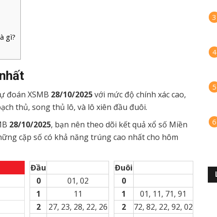
5
3
à gì?
4
 nhất
5
 dự đoán XSMB
28/10/2025
với mức độ chính xác cao,
ạch thủ, song thủ lô, và lô xiên đầu đuôi.
6
SMB
28/10/2025
, bạn nên theo dõi kết quả xổ số Miền
những cặp số có khả năng trúng cao nhất cho hôm
Đầu
Đuôi
0
01, 02
0
1
11
1
01, 11, 71, 91
2
27, 23, 28, 22, 26
2
72, 82, 22, 92, 02