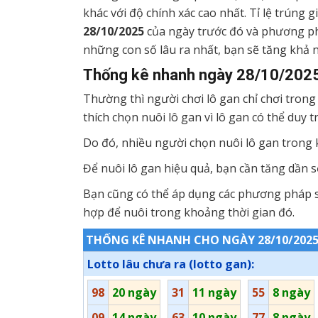
khác với độ chính xác cao nhất. Tỉ lệ trúng
28/10/2025
của ngày trước đó và phương ph
những con số lâu ra nhất, bạn sẽ tăng khả
Thống kê nhanh ngày
28/10/202
Thường thì người chơi lô gan chỉ chơi trong
thích chọn nuôi lô gan vì lô gan có thể duy t
Do đó, nhiều người chọn nuôi lô gan trong 
Để nuôi lô gan hiệu quả, bạn cần tăng dần số
Bạn cũng có thể áp dụng các phương pháp so
hợp để nuôi trong khoảng thời gian đó.
THỐNG KÊ NHANH CHO NGÀY 28/10/202
Lotto lâu chưa ra (lotto gan):
98
20 ngày
31
11 ngày
55
8 ngày
09
14 ngày
63
10 ngày
77
8 ngày