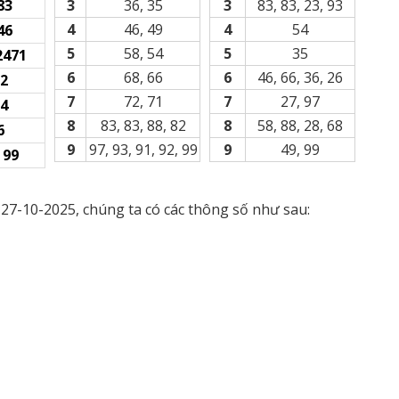
83
3
36, 35
3
83, 83, 23, 93
4
46, 49
4
54
46
5
58, 54
5
35
2471
6
68, 66
6
46, 66, 36, 26
2
7
72, 71
7
27, 97
4
8
83, 83, 88, 82
8
58, 88, 28, 68
6
9
97, 93, 91, 92, 99
9
49, 99
99
y
27-10-2025
, chúng ta có các thông số như sau: