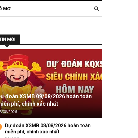
Ổ MƠ
TIN MỚI
Dự đoán XSMB 09/08/2026 hoàn toàn
iễn phí, chính xác nhất
8/08/2026
Dự đoán XSMB 08/08/2026 hoàn toàn
miễn phí, chính xác nhất