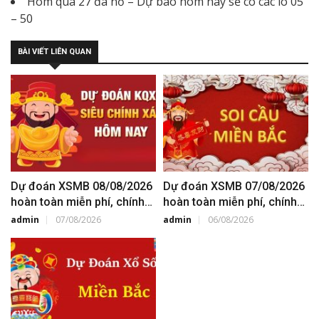
Hôm qua 27 đã nổ – Dự báo hôm nay sẽ có các lô 05
– 50
BÀI VIẾT LIÊN QUAN
Dự đoán XSMB 08/08/2026
Dự đoán XSMB 07/08/2026
hoàn toàn miễn phí, chính
hoàn toàn miễn phí, chính
xác nhất
xác nhất
admin
07/08/2026
admin
06/08/2026