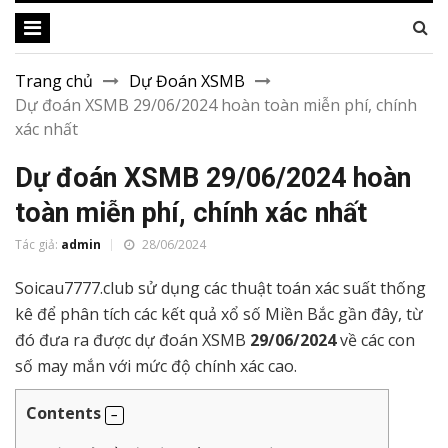
Trang chủ
Dự Đoán XSMB
Dự đoán XSMB 29/06/2024 hoàn toàn miễn phí, chính
xác nhất
Dự đoán XSMB 29/06/2024 hoàn
toàn miễn phí, chính xác nhất
Tác giả:
admin
28/06/2024
Soicau7777.club sử dụng các thuật toán xác suất thống
kê để phân tích các kết quả xổ số Miền Bắc gần đây, từ
đó đưa ra được dự đoán XSMB
29/06/2024
về các con
số may mắn với mức độ chính xác cao.
Contents