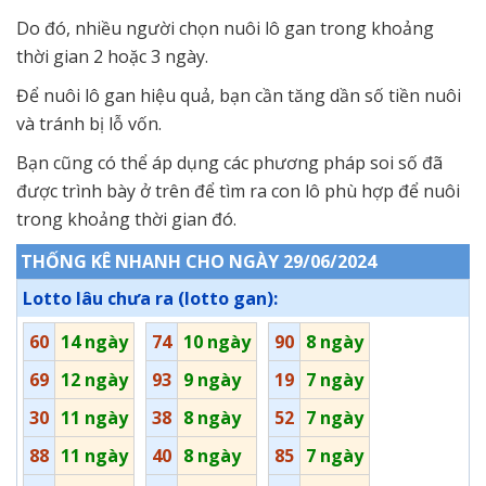
Do đó, nhiều người chọn nuôi lô gan trong khoảng
thời gian 2 hoặc 3 ngày.
Để nuôi lô gan hiệu quả, bạn cần tăng dần số tiền nuôi
và tránh bị lỗ vốn.
Bạn cũng có thể áp dụng các phương pháp soi số đã
được trình bày ở trên để tìm ra con lô phù hợp để nuôi
trong khoảng thời gian đó.
THỐNG KÊ NHANH CHO NGÀY 29/06/2024
Lotto lâu chưa ra (lotto gan):
60
14 ngày
74
10 ngày
90
8 ngày
69
12 ngày
93
9 ngày
19
7 ngày
30
11 ngày
38
8 ngày
52
7 ngày
88
11 ngày
40
8 ngày
85
7 ngày