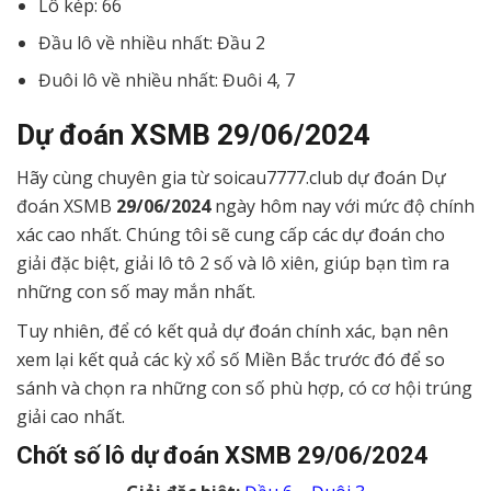
Lô kép: 66
Đầu lô về nhiều nhất: Đầu 2
Đuôi lô về nhiều nhất: Đuôi 4, 7
Dự đoán XSMB
29/06/2024
Hãy cùng chuyên gia từ soicau7777.club dự đoán Dự
đoán XSMB
29/06/2024
ngày hôm nay với mức độ chính
xác cao nhất. Chúng tôi sẽ cung cấp các dự đoán cho
giải đặc biệt, giải lô tô 2 số và lô xiên, giúp bạn tìm ra
những con số may mắn nhất.
Tuy nhiên, để có kết quả dự đoán chính xác, bạn nên
xem lại kết quả các kỳ xổ số Miền Bắc trước đó để so
sánh và chọn ra những con số phù hợp, có cơ hội trúng
giải cao nhất.
Chốt số lô dự đoán XSMB
29/06/2024