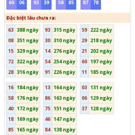
60
06
93
39
58
85
87
78
Đặc biệt lâu chưa ra:
63
388 ngày
93
315 ngày
59
222 ngày
08
351 ngày
30
310 ngày
29
218 ngày
15
329 ngày
14
276 ngày
21
202 ngày
72
322 ngày
54
254 ngày
60
197 ngày
28
316 ngày
91
226 ngày
11
185 ngày
16
184 ngày
13
164 ngày
03
131 ngày
58
176 ngày
86
163 ngày
06
129 ngày
40
172 ngày
75
151 ngày
37
128 ngày
18
169 ngày
46
147 ngày
85
165 ngày
84
138 ngày