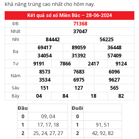
khả năng trúng cao nhất cho hôm nay.
Kết quả sổ xố Miền Bắc – 28-06-2024
71368
ĐB
37047
Nhất
84442
56225
Nhì
69417
89059
36448
Ba
34054
31392
57409
9191
7866
2417
9124
Tư
8573
7683
6096
Năm
3534
6975
9627
151
127
565
Sáu
04
84
18
82
Bảy
Đầu
Đuôi
0
09, 04
0
1
17, 17, 18
1
91, 51
2
25, 24, 27, 27
2
42, 92, 82