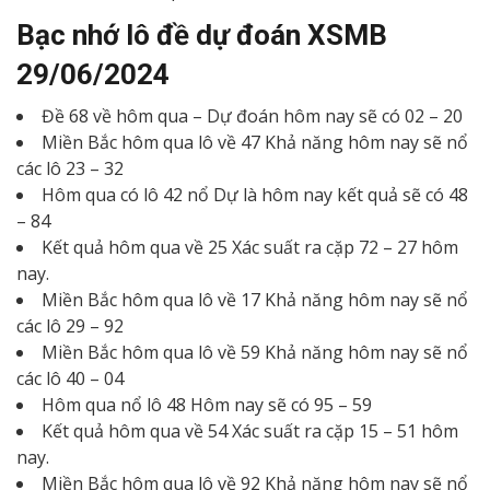
Bạc nhớ lô đề dự đoán XSMB
29/06/2024
Đề 68 về hôm qua – Dự đoán hôm nay sẽ có 02 – 20
Miền Bắc hôm qua lô về 47 Khả năng hôm nay sẽ nổ
các lô 23 – 32
Hôm qua có lô 42 nổ Dự là hôm nay kết quả sẽ có 48
– 84
Kết quả hôm qua về 25 Xác suất ra cặp 72 – 27 hôm
nay.
Miền Bắc hôm qua lô về 17 Khả năng hôm nay sẽ nổ
các lô 29 – 92
Miền Bắc hôm qua lô về 59 Khả năng hôm nay sẽ nổ
các lô 40 – 04
Hôm qua nổ lô 48 Hôm nay sẽ có 95 – 59
Kết quả hôm qua về 54 Xác suất ra cặp 15 – 51 hôm
nay.
Miền Bắc hôm qua lô về 92 Khả năng hôm nay sẽ nổ