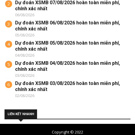
Dự đoán XSMB 07/08/2026 hoàn toàn miễn phí,
2
chính xác nhất
06/08/2026
Dự đoán XSMB 06/08/2026 hoàn toàn miễn phí,
3
chính xác nhất
05/08/2026
Dự đoán XSMB 05/08/2026 hoàn toàn miễn phí,
4
chính xác nhất
04/08/2026
Dự đoán XSMB 04/08/2026 hoàn toàn miễn phí,
5
chính xác nhất
03/08/2026
Dự đoán XSMB 03/08/2026 hoàn toàn miễn phí,
6
chính xác nhất
02/08/2026
LIÊN KẾT NHANH
Copyright © 2022