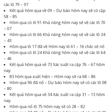
các lô 79 – 97
Kết quả hôm qua về 09 – Dự báo hôm nay sẽ có cặp
58 – 85
Hôm qua có lô 91 Khả năng hôm nay sẽ về các lô 70
– 07
Hôm qua có lô 66 Khả năng hôm nay sẽ về các lô 34
– 43
Hôm qua lô 17 đã về Hôm nay lô 61 – 16 chắc sẽ nổ
Hôm qua có lô 24 Khả năng hôm nay sẽ về các lô 64
– 46
Kết quả hôm qua về 73 Xác suất ra cặp 76 – 67 hôm
nay.
83 hôm qua xuất hiện – Hôm nay sẽ ra 68 – 86
Hôm qua 96 đã nổ – Dự báo hôm nay sẽ có các lô 08
– 80
Kết quả hôm qua về 34 Xác suất ra cặp 31 – 13 hôm
nay.
Hôm qua nổ lô 75 Hôm nay sẽ có 28 – 82