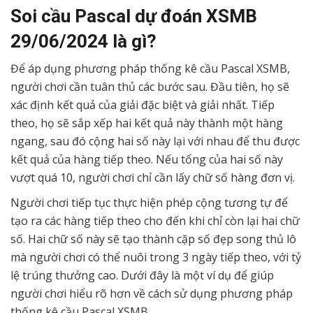
Soi cầu Pascal dự đoán XSMB
29/06/2024
là gì?
Để áp dụng phương pháp thống kê cầu Pascal XSMB,
người chơi cần tuân thủ các bước sau. Đầu tiên, họ sẽ
xác định kết quả của giải đặc biệt và giải nhất. Tiếp
theo, họ sẽ sắp xếp hai kết quả này thành một hàng
ngang, sau đó cộng hai số này lại với nhau để thu được
kết quả của hàng tiếp theo. Nếu tổng của hai số này
vượt quá 10, người chơi chỉ cần lấy chữ số hàng đơn vị.
Người chơi tiếp tục thực hiện phép cộng tương tự để
tạo ra các hàng tiếp theo cho đến khi chỉ còn lại hai chữ
số. Hai chữ số này sẽ tạo thành cặp số đẹp song thủ lô
mà người chơi có thể nuôi trong 3 ngày tiếp theo, với tỷ
lệ trúng thưởng cao. Dưới đây là một ví dụ để giúp
người chơi hiểu rõ hơn về cách sử dụng phương pháp
thống kê cầu Pascal XSMB.