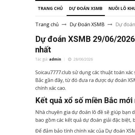
TRANG CHỦ
DỰ ĐOÁN XSMB
NUÔI LÔ KH
Trang chủ
Dự Đoán XSMB
Dự đoán 
Dự đoán XSMB 29/06/2026 h
nhất
Tác giả:
admin
28/06/2026
Soicau7777.club sử dụng các thuật toán xác 
Bắc gần đây, từ đó đưa ra được dự đoán X
chính xác cao.
Kết quả xổ số miền Bắc mới
Nhà chuyên gia dự đoán lô đề sẽ giúp bạn
bao gồm các kết quả dự đoán giải đặc biệt, b
Để đảm bảo tính chính xác của Dự đoán X