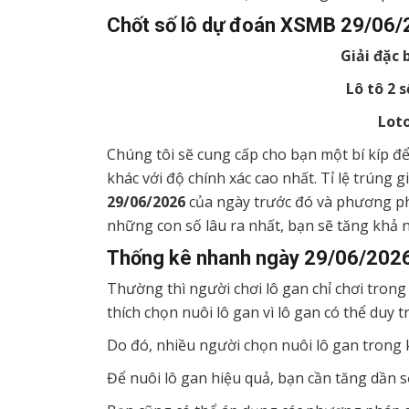
Chốt số lô dự đoán XSMB
29/06/
Giải đặc b
Lô tô 2 s
Loto
Chúng tôi sẽ cung cấp cho bạn một bí kíp
khác với độ chính xác cao nhất. Tỉ lệ trúng
29/06/2026
của ngày trước đó và phương ph
những con số lâu ra nhất, bạn sẽ tăng khả
Thống kê nhanh ngày
29/06/202
Thường thì người chơi lô gan chỉ chơi trong
thích chọn nuôi lô gan vì lô gan có thể duy t
Do đó, nhiều người chọn nuôi lô gan trong 
Để nuôi lô gan hiệu quả, bạn cần tăng dần số