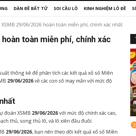
UNG
DÀN ĐỀ BẤT TỬ
SOI CẦU LÔ
KINH NGHIỆM LÔ ĐỀ
S
XSMB 29/06/2026 hoàn toàn miễn phí, chính xác nhất
oàn toàn miễn phí, chính xác
suất thống kê để phân tích các kết quả xổ số Miền
SMB
29/06/2026
về các con số may mắn với mức độ
 nhất
m
0
 dự đoán XSMB
29/06/2026
với mức độ chính xác cao,
ạch thủ, song thủ lô, và lô xiên đầu đuôi.
2
SMB
29/06/2026
, bạn nên theo dõi kết quả xổ số Miền