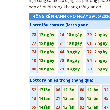
Bạn cũng có thể áp dụng các phương pháp so
hợp để nuôi trong khoảng thời gian đó.
THỐNG KÊ NHANH CHO NGÀY 29/06/202
Lotto lâu chưa ra (lotto gan):
78
17 ngày
24
10 ngày
29
7 ngày
77
15 ngày
71
10 ngày
61
7 ngày
74
13 ngày
44
9 ngày
72
7 ngày
10
12 ngày
70
9 ngày
94
7 ngày
08
10 ngày
79
8 ngày
20
6 ngày
Lotto ra nhiều trong tháng qua:
52
17 lần
06
12 lần
80
12 lần
32
13
14 lần
21
12 lần
85
12 lần
45
55
14 lần
23
12 lần
92
12 lần
47