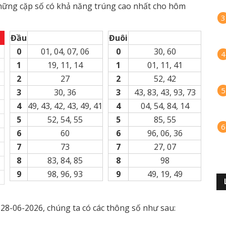
những cặp số có khả năng trúng cao nhất cho hôm
3
Đầu
Đuôi
0
01, 04, 07, 06
0
30, 60
4
1
19, 11, 14
1
01, 11, 41
2
27
2
52, 42
5
3
30, 36
3
43, 83, 43, 93, 73
4
49, 43, 42, 43, 49, 41
4
04, 54, 84, 14
5
52, 54, 55
5
85, 55
6
6
60
6
96, 06, 36
7
73
7
27, 07
8
83, 84, 85
8
98
9
98, 96, 93
9
49, 19, 49
y
28-06-2026
, chúng ta có các thông số như sau: