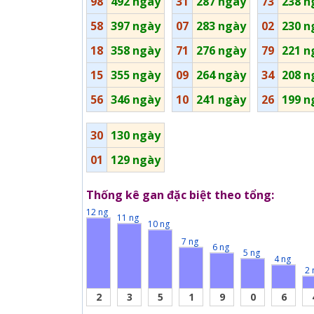
98
492 ngày
31
287 ngày
73
238 n
58
397 ngày
07
283 ngày
02
230 n
18
358 ngày
71
276 ngày
79
221 n
15
355 ngày
09
264 ngày
34
208 n
56
346 ngày
10
241 ngày
26
199 n
30
130 ngày
01
129 ngày
Thống kê gan đặc biệt theo tổng:
12 ng
11 ng
10 ng
7 ng
6 ng
5 ng
4 ng
2 
2
3
5
1
9
0
6