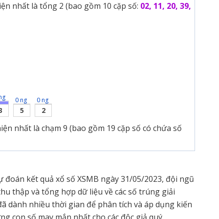
iện nhất là tổng 2 (bao gồm 10 cặp số:
02, 11, 20, 39,
ng
0 ng
0 ng
3
5
2
iện nhất là chạm 9 (bao gồm 19 cặp số có chứa số
 dự đoán kết quả xổ số XSMB ngày 31/05/2023, đội ngũ
hu thập và tổng hợp dữ liệu về các số trúng giải
đã dành nhiều thời gian để phân tích và áp dụng kiến
ng con số may mắn nhất cho các độc giả quý.