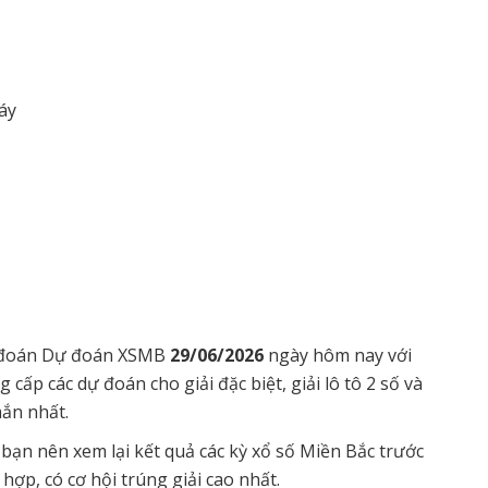
háy
ự đoán Dự đoán XSMB
29/06/2026
ngày hôm nay với
cấp các dự đoán cho giải đặc biệt, giải lô tô 2 số và
mắn nhất.
 bạn nên xem lại kết quả các kỳ xổ số Miền Bắc trước
ợp, có cơ hội trúng giải cao nhất.