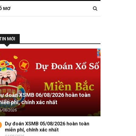
Ổ MƠ
TIN MỚI
Dự đoán XSMB 06/08/2026 hoàn toàn
iễn phí, chính xác nhất
5/08/2026
Dự đoán XSMB 05/08/2026 hoàn toàn
miễn phí, chính xác nhất