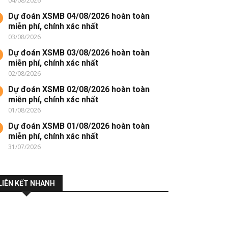
04/08/2026
Dự đoán XSMB 04/08/2026 hoàn toàn
miễn phí, chính xác nhất
03/08/2026
Dự đoán XSMB 03/08/2026 hoàn toàn
miễn phí, chính xác nhất
02/08/2026
Dự đoán XSMB 02/08/2026 hoàn toàn
miễn phí, chính xác nhất
01/08/2026
Dự đoán XSMB 01/08/2026 hoàn toàn
miễn phí, chính xác nhất
31/07/2026
LIÊN KẾT NHANH