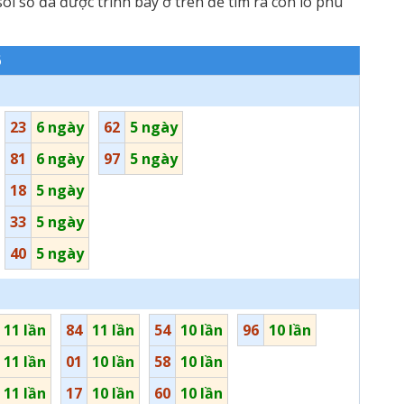
i số đã được trình bày ở trên để tìm ra con lô phù
6
23
6 ngày
62
5 ngày
81
6 ngày
97
5 ngày
18
5 ngày
33
5 ngày
40
5 ngày
11 lần
84
11 lần
54
10 lần
96
10 lần
11 lần
01
10 lần
58
10 lần
11 lần
17
10 lần
60
10 lần