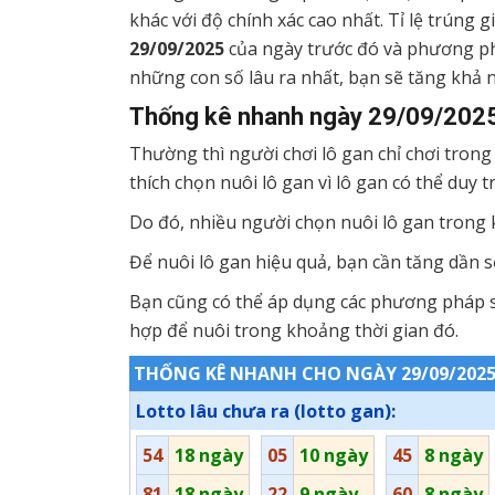
khác với độ chính xác cao nhất. Tỉ lệ trúng
29/09/2025
của ngày trước đó và phương ph
những con số lâu ra nhất, bạn sẽ tăng khả
Thống kê nhanh ngày
29/09/202
Thường thì người chơi lô gan chỉ chơi trong
thích chọn nuôi lô gan vì lô gan có thể duy t
Do đó, nhiều người chọn nuôi lô gan trong 
Để nuôi lô gan hiệu quả, bạn cần tăng dần số
Bạn cũng có thể áp dụng các phương pháp so
hợp để nuôi trong khoảng thời gian đó.
THỐNG KÊ NHANH CHO NGÀY 29/09/202
Lotto lâu chưa ra (lotto gan):
54
18 ngày
05
10 ngày
45
8 ngày
81
18 ngày
22
9 ngày
60
8 ngày