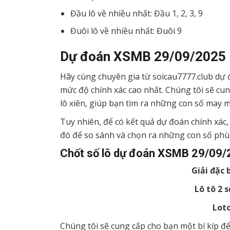
Đầu lô về nhiều nhất: Đầu 1, 2, 3, 9
Đuôi lô về nhiều nhất: Đuôi 9
Dự đoán XSMB
29/09/2025
Hãy cùng chuyên gia từ soicau7777.club d
mức độ chính xác cao nhất. Chúng tôi sẽ cung 
lô xiên, giúp bạn tìm ra những con số may 
Tuy nhiên, để có kết quả dự đoán chính xác,
đó để so sánh và chọn ra những con số phù h
Chốt số lô dự đoán XSMB
29/09/
Giải đặc b
Lô tô 2 s
Loto
Chúng tôi sẽ cung cấp cho bạn một bí kíp