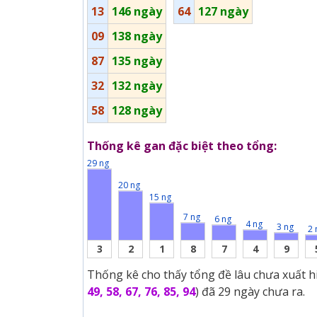
13
146 ngày
64
127 ngày
09
138 ngày
87
135 ngày
32
132 ngày
58
128 ngày
Thống kê gan đặc biệt theo tổng:
29 ng
20 ng
15 ng
7 ng
6 ng
4 ng
3 ng
2 
3
2
1
8
7
4
9
Thống kê cho thấy tổng đề lâu chưa xuất h
49, 58, 67, 76, 85, 94
) đã 29 ngày chưa ra.