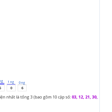
ng
1 ng
0 ng
5
0
6
iện nhất là tổng 3 (bao gồm 10 cặp số:
03, 12, 21, 30,