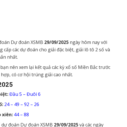
ự đoán Dự đoán XSMB
29/09/2025
ngày hôm nay với
cấp các dự đoán cho giải đặc biệt, giải lô tô 2 số và
mắn nhất.
 bạn nên xem lại kết quả các kỳ xổ số Miền Bắc trước
ợp, có cơ hội trúng giải cao nhất.
2025
iệt:
Đầu 5 – Đuôi 6
ố:
24 – 49 – 92 – 26
 xiên:
44 – 88
 để dự đoán Dự đoán XSMB
29/09/2025
và các ngày