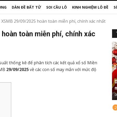
UNG
DÀN ĐỀ BẤT TỬ
SOI CẦU LÔ
KINH NGHIỆM LÔ ĐỀ
S
XSMB 29/09/2025 hoàn toàn miễn phí, chính xác nhất
oàn toàn miễn phí, chính xác
suất thống kê để phân tích các kết quả xổ số Miền
SMB
29/09/2025
về các con số may mắn với mức độ
m
0
2