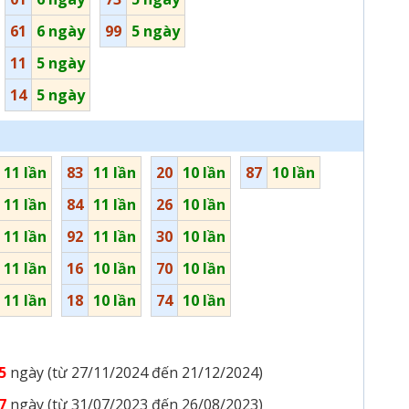
61
6 ngày
99
5 ngày
11
5 ngày
14
5 ngày
11 lần
83
11 lần
20
10 lần
87
10 lần
11 lần
84
11 lần
26
10 lần
11 lần
92
11 lần
30
10 lần
11 lần
16
10 lần
70
10 lần
11 lần
18
10 lần
74
10 lần
5
ngày (từ 27/11/2024 đến 21/12/2024)
7
ngày (từ 31/07/2023 đến 26/08/2023)