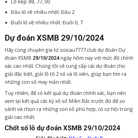
Lô kép: 88, 77, 00
Đầu lô về nhiều nhất: Đầu 2
Đuôi lô về nhiều nhất: Đuôi 0, 7
Dự đoán XSMB
29/10/2024
Hãy cùng chuyên gia từ soicau7777.club dự đoán Dự
đoán XSMB
29/10/2024
ngày hôm nay với mức độ chính
xác cao nhất. Chúng tôi sẽ cung cấp các dự đoán cho
giải đặc biệt, giải lô tô 2 số và lô xiên, giúp bạn tìm ra
những con số may mắn nhất.
Tuy nhiên, để có kết quả dự đoán chính xác, bạn nên
xem lại kết quả các kỳ xổ số Miền Bắc trước đó để so
sánh và chọn ra những con số phù hợp, có cơ hội trúng
giải cao nhất.
Chốt số lô dự đoán XSMB
29/10/2024