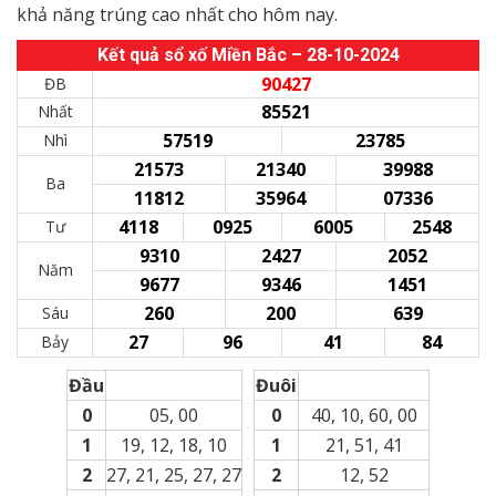
khả năng trúng cao nhất cho hôm nay.
Kết quả sổ xố Miền Bắc – 28-10-2024
90427
ĐB
85521
Nhất
57519
23785
Nhì
21573
21340
39988
Ba
11812
35964
07336
4118
0925
6005
2548
Tư
9310
2427
2052
Năm
9677
9346
1451
260
200
639
Sáu
27
96
41
84
Bảy
Đầu
Đuôi
0
05, 00
0
40, 10, 60, 00
1
19, 12, 18, 10
1
21, 51, 41
2
27, 21, 25, 27, 27
2
12, 52