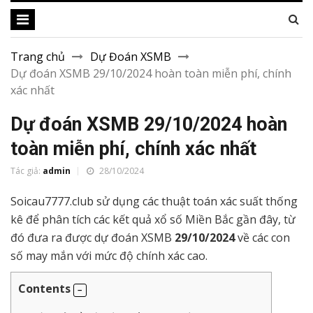
Trang chủ
Dự Đoán XSMB
Dự đoán XSMB 29/10/2024 hoàn toàn miễn phí, chính
xác nhất
Dự đoán XSMB 29/10/2024 hoàn
toàn miễn phí, chính xác nhất
Tác giả:
admin
28/10/2024
Soicau7777.club sử dụng các thuật toán xác suất thống
kê để phân tích các kết quả xổ số Miền Bắc gần đây, từ
đó đưa ra được dự đoán XSMB
29/10/2024
về các con
số may mắn với mức độ chính xác cao.
Contents