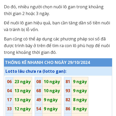
Do đó, nhiều người chọn nuôi lô gan trong khoảng
thời gian 2 hoặc 3 ngày.
Để nuôi lô gan hiệu quả, bạn cần tăng dần số tiền nuôi
và tránh bị lỗ vốn.
Bạn cũng có thể áp dụng các phương pháp soi số đã
được trình bày ở trên để tìm ra con lô phù hợp để nuôi
trong khoảng thời gian đó.
THỐNG KÊ NHANH CHO NGÀY 29/10/2024
Lotto lâu chưa ra (lotto gan):
06
23 ngày
08
10 ngày
81
9 ngày
04
13 ngày
68
10 ngày
93
9 ngày
17
13 ngày
49
9 ngày
82
8 ngày
33
12 ngày
54
9 ngày
86
8 ngày