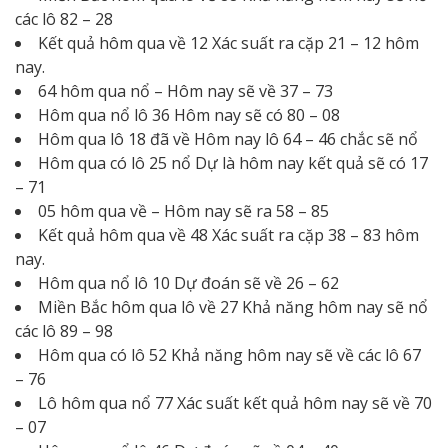
các lô 82 – 28
Kết quả hôm qua về 12 Xác suất ra cặp 21 – 12 hôm
nay.
64 hôm qua nổ – Hôm nay sẽ về 37 – 73
Hôm qua nổ lô 36 Hôm nay sẽ có 80 – 08
Hôm qua lô 18 đã về Hôm nay lô 64 – 46 chắc sẽ nổ
Hôm qua có lô 25 nổ Dự là hôm nay kết quả sẽ có 17
– 71
05 hôm qua về – Hôm nay sẽ ra 58 – 85
Kết quả hôm qua về 48 Xác suất ra cặp 38 – 83 hôm
nay.
Hôm qua nổ lô 10 Dự đoán sẽ về 26 – 62
Miền Bắc hôm qua lô về 27 Khả năng hôm nay sẽ nổ
các lô 89 – 98
Hôm qua có lô 52 Khả năng hôm nay sẽ về các lô 67
– 76
Lô hôm qua nổ 77 Xác suất kết quả hôm nay sẽ về 70
– 07