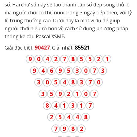
số. Hai chữ số này sẽ tạo thành cặp số đẹp song thủ lô
mà người chơi có thể nuôi trong 3 ngày tiếp theo, với tỷ
lệ trúng thưởng cao. Dưới đây là một ví dụ để giúp
người chơi hiểu rõ hơn về cách sử dụng phương pháp
thống kê cầu Pascal XSMB.
90427
85521
Giải đặc biệt:
. Giải nhất:
9
0
4
2
7
8
5
5
2
1
9
4
6
9
5
3
0
7
3
3
0
5
4
8
3
7
0
3
5
9
2
1
0
7
8
4
1
3
1
7
2
5
4
4
8
7
9
8
2