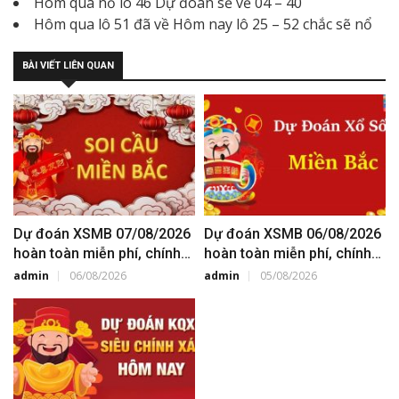
Hôm qua nổ lô 46 Dự đoán sẽ về 04 – 40
Hôm qua lô 51 đã về Hôm nay lô 25 – 52 chắc sẽ nổ
BÀI VIẾT LIÊN QUAN
Dự đoán XSMB 07/08/2026
Dự đoán XSMB 06/08/2026
hoàn toàn miễn phí, chính
hoàn toàn miễn phí, chính
xác nhất
xác nhất
admin
06/08/2026
admin
05/08/2026