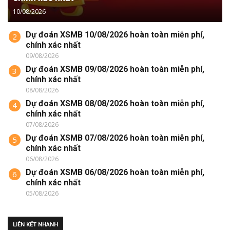
10/08/2026
Dự đoán XSMB 10/08/2026 hoàn toàn miễn phí,
2
chính xác nhất
09/08/2026
Dự đoán XSMB 09/08/2026 hoàn toàn miễn phí,
3
chính xác nhất
08/08/2026
Dự đoán XSMB 08/08/2026 hoàn toàn miễn phí,
4
chính xác nhất
07/08/2026
Dự đoán XSMB 07/08/2026 hoàn toàn miễn phí,
5
chính xác nhất
06/08/2026
Dự đoán XSMB 06/08/2026 hoàn toàn miễn phí,
6
chính xác nhất
05/08/2026
LIÊN KẾT NHANH