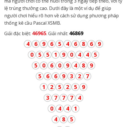
mà người chơi có thể nuôi trong 3 ngày tiếp theo, với tỷ
lệ trúng thưởng cao. Dưới đây là một ví dụ để giúp
người chơi hiểu rõ hơn về cách sử dụng phương pháp
thống kê cầu Pascal XSMB.
46965
46869
Giải đặc biệt:
. Giải nhất:
4
6
9
6
5
4
6
8
6
9
0
5
5
1
9
0
4
4
5
5
0
6
0
9
4
8
9
5
6
6
9
3
2
7
1
2
5
2
5
9
3
7
7
7
4
0
4
4
1
4
8
5