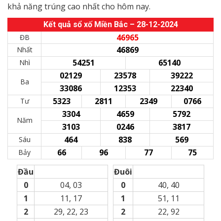
khả năng trúng cao nhất cho hôm nay.
Kết quả sổ xố Miền Bắc – 28-12-2024
46965
ĐB
46869
Nhất
54251
65140
Nhì
02129
23578
39222
Ba
33086
12353
22340
5323
2811
2349
0766
Tư
3304
4659
5792
Năm
3103
0246
3817
464
838
569
Sáu
66
96
77
75
Bảy
Đầu
Đuôi
0
04, 03
0
40, 40
1
11, 17
1
51, 11
2
29, 22, 23
2
22, 92