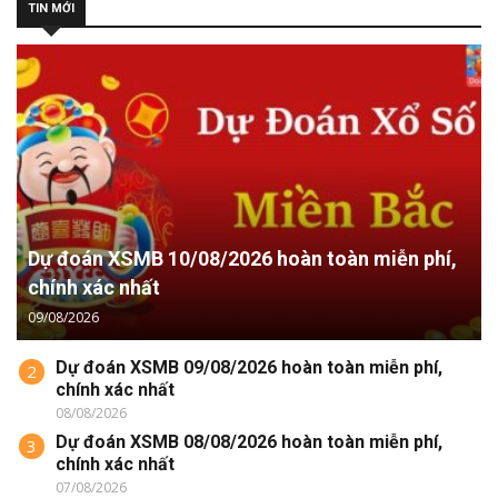
TIN MỚI
Dự đoán XSMB 10/08/2026 hoàn toàn miễn phí,
chính xác nhất
09/08/2026
Dự đoán XSMB 09/08/2026 hoàn toàn miễn phí,
2
chính xác nhất
08/08/2026
Dự đoán XSMB 08/08/2026 hoàn toàn miễn phí,
3
chính xác nhất
07/08/2026