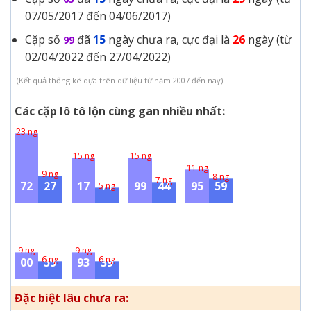
07/05/2017 đến 04/06/2017)
Cặp số
đã
15
ngày chưa ra, cực đại là
26
ngày (từ
99
02/04/2022 đến 27/04/2022)
(Kết quả thống kê dựa trên dữ liệu từ năm 2007 đến nay)
Các cặp lô tô lộn cùng gan nhiều nhất:
23 ng
15 ng
15 ng
11 ng
9 ng
8 ng
7 ng
72
27
17
71
99
44
95
59
5 ng
9 ng
9 ng
6 ng
6 ng
00
55
93
39
Đặc biệt lâu chưa ra: