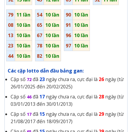
79
11 lần
54
10 lần
90
10 lần
08
10 lần
65
10 lần
91
10 lần
13
10 lần
67
10 lần
96
10 lần
23
10 lần
78
10 lần
97
10 lần
44
10 lần
82
10 lần
Các cặp lotto dẫn đầu bảng gan:
Cặp số
đã
23
ngày chưa ra, cực đại là
26
ngày (từ
72
26/01/2025 đến 20/02/2025)
Cặp số
đã
17
ngày chưa ra, cực đại là
28
ngày (từ
46
03/01/2013 đến 30/01/2013)
Cặp số
đã
15
ngày chưa ra, cực đại là
29
ngày (từ
17
21/08/2017 đến 18/09/2017)
Cặp số
đã
15
ngày chưa ra, cực đại là
29
ngày (từ
65