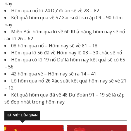
nay.
Hôm qua nổ lô 24 Dự đoán sẽ về 28 – 82
Kết quả hôm qua về 57 Xác suất ra cặp 09 – 90 hôm
nay.
Miền Bắc hôm qua lô về 60 Khả năng hôm nay sẽ nổ
các lô 26 – 62
08 hôm qua nổ – Hôm nay sẽ về 81 – 18
Hôm qua lô 56 đã về Hôm nay lô 03 – 30 chắc sẽ nổ
Hôm qua có lô 19 nổ Dự là hôm nay kết quả sẽ có 65
– 56
42 hôm qua về – Hôm nay sẽ ra 14 – 41
Lô hôm qua nổ 26 Xác suất kết quả hôm nay sẽ về 21
– 12
Kết quả hôm qua đã về 48 Dự đoán 91 – 19 sẽ là cặp
số đẹp nhất trong hôm nay
BÀI VIẾT LIÊN QUAN