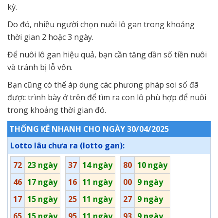
kỳ.
Do đó, nhiều người chọn nuôi lô gan trong khoảng
thời gian 2 hoặc 3 ngày.
Để nuôi lô gan hiệu quả, bạn cần tăng dần số tiền nuôi
và tránh bị lỗ vốn.
Bạn cũng có thể áp dụng các phương pháp soi số đã
được trình bày ở trên để tìm ra con lô phù hợp để nuôi
trong khoảng thời gian đó.
THỐNG KÊ NHANH CHO NGÀY 30/04/2025
Lotto lâu chưa ra (lotto gan):
72
23 ngày
37
14 ngày
80
10 ngày
46
17 ngày
16
11 ngày
00
9 ngày
17
15 ngày
25
11 ngày
27
9 ngày
65
15 ngày
95
11 ngày
93
9 ngày