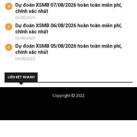
Dự đoán XSMB 07/08/2026 hoàn toàn miễn phí,
4
chính xác nhất
06/08/2026
Dự đoán XSMB 06/08/2026 hoàn toàn miễn phí,
5
chính xác nhất
05/08/2026
Dự đoán XSMB 05/08/2026 hoàn toàn miễn phí,
6
chính xác nhất
04/08/2026
LIÊN KẾT NHANH
Copyright © 2022
Soi cầu 7777 dự đoán cầu lô số đẹp nhất miền Bắc
Link
F168
chính thức bao chặn mới nhất.