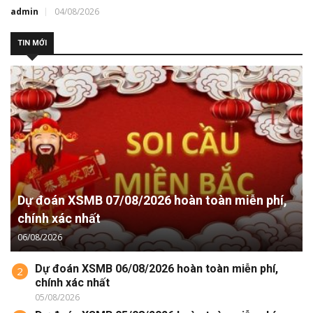
xác nhất
admin
04/08/2026
TIN MỚI
Dự đoán XSMB 07/08/2026 hoàn toàn miễn phí,
chính xác nhất
06/08/2026
Dự đoán XSMB 06/08/2026 hoàn toàn miễn phí,
2
chính xác nhất
05/08/2026