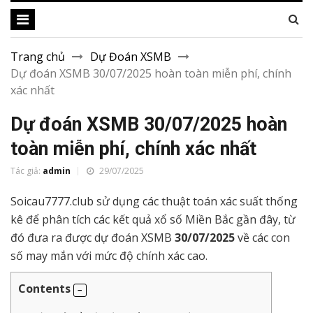
Trang chủ
Dự Đoán XSMB
Dự đoán XSMB 30/07/2025 hoàn toàn miễn phí, chính
xác nhất
Dự đoán XSMB 30/07/2025 hoàn
toàn miễn phí, chính xác nhất
Tác giả:
admin
29/07/2025
Soicau7777.club sử dụng các thuật toán xác suất thống
kê để phân tích các kết quả xổ số Miền Bắc gần đây, từ
đó đưa ra được dự đoán XSMB
30/07/2025
về các con
số may mắn với mức độ chính xác cao.
Contents