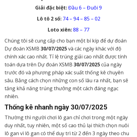
Giải đặc biệt:
Đầu 6 – Đuôi 9
Lô tô 2 số:
74 – 94 – 85 – 02
Loto xiên:
88 – 77
Chúng tôi sẽ cung cấp cho bạn một bí kíp để dự đoán
Dự đoán XSMB
30/07/2025
và các ngày khác với độ
chính xác cao nhất. Tỉ lệ trúng giải cao nhất được tính
toán dựa trên Dự đoán XSMB
30/07/2025
của ngày
trước đó và phương pháp xác suất thống kê chuyên
sâu. Bằng cách chọn những con số lâu ra nhất, bạn sẽ
tăng khả năng trúng thưởng một cách đáng ngạc
nhiên.
Thống kê nhanh ngày
30/07/2025
Thường thì người chơi lô gan chỉ chơi trong một ngày
duy nhất, tuy nhiên, một số cao thủ lại thích chọn nuôi
lô gan vì lô gan có thể duy trì từ 2 đến 3 ngày theo chu