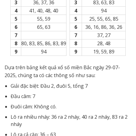
3
36, 37, 36
3
83, 63, 83
4
41, 40, 48, 40
4
94
5
55, 59
5
25, 55, 65, 85
6
65, 63
6
36, 16, 86, 36, 26
7
7
37, 27
8
80, 83, 85, 86, 83, 89
8
28, 48
9
94
9
19, 59, 89
Dựa trên bảng kết quả xổ số miền Bắc ngày
29-07-
2025
, chúng ta có các thông số như sau:
Giải đặc biệt: Đầu 2, đuôi 5, tổng 7
Đầu câm: 7
Đuôi câm: Không có.
Lô ra nhiều nháy: 36 ra 2 nháy, 40 ra 2 nháy, 83 ra 2
nháy
Lô ra cả cặp: 36 – 63