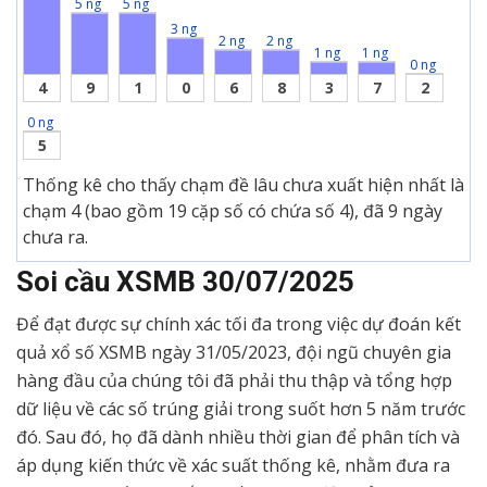
5 ng
5 ng
3 ng
2 ng
2 ng
1 ng
1 ng
0 ng
4
9
1
0
6
8
3
7
2
0 ng
5
Thống kê cho thấy chạm đề lâu chưa xuất hiện nhất là
chạm 4 (bao gồm 19 cặp số có chứa số 4), đã 9 ngày
chưa ra.
Soi cầu XSMB
30/07/2025
Để đạt được sự chính xác tối đa trong việc dự đoán kết
quả xổ số XSMB ngày 31/05/2023, đội ngũ chuyên gia
hàng đầu của chúng tôi đã phải thu thập và tổng hợp
dữ liệu về các số trúng giải trong suốt hơn 5 năm trước
đó. Sau đó, họ đã dành nhiều thời gian để phân tích và
áp dụng kiến thức về xác suất thống kê, nhằm đưa ra