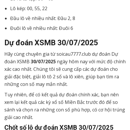
Lô kép: 00, 55, 22
Đầu lô về nhiều nhất: Đầu 2, 8
Đuôi lô về nhiều nhất: Đuôi 6
Dự đoán XSMB
30/07/2025
Hãy cùng chuyên gia từ soicau7777.club dự đoán Dự
đoán XSMB
30/07/2025
ngày hôm nay với mức độ chính
xác cao nhất. Chúng tôi sẽ cung cấp các dự đoán cho
giải đặc biệt, giải lô tô 2 số và lô xiên, giúp bạn tìm ra
những con số may mắn nhất.
Tuy nhiên, để có kết quả dự đoán chính xác, bạn nên
xem lại kết quả các kỳ xổ số Miền Bắc trước đó để so
sánh và chọn ra những con số phù hợp, có cơ hội trúng
giải cao nhất.
Chốt số lô dự đoán XSMB
30/07/2025