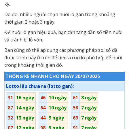
kỳ.
Do đó, nhiều người chọn nuôi lô gan trong khoảng
thời gian 2 hoặc 3 ngày.
Để nuôi lô gan hiệu quả, bạn cần tăng dần số tiền nuôi
và tránh bị lỗ vốn.
Bạn cũng có thể áp dụng các phương pháp soi số đã
được trình bày ở trên để tìm ra con lô phù hợp để nuôi
trong khoảng thời gian đó.
THỐNG KÊ NHANH CHO NGÀY 30/07/2025
Lotto lâu chưa ra (lotto gan):
31
16 ngày
46
10 ngày
61
8 ngày
87
14 ngày
64
10 ngày
58
7 ngày
32
13 ngày
44
9 ngày
69
7 ngày
07
12 ngày
98
9 ngày
91
7 ngày