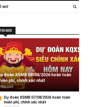
Ổ MƠ
TIN MỚI
Dự đoán XSMB 08/08/2026 hoàn toàn
iễn phí, chính xác nhất
7/08/2026
Dự đoán XSMB 07/08/2026 hoàn toàn
miễn phí, chính xác nhất