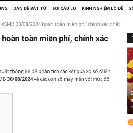
UNG
DÀN ĐỀ BẤT TỬ
SOI CẦU LÔ
KINH NGHIỆM LÔ ĐỀ
S
XSMB 30/08/2024 hoàn toàn miễn phí, chính xác nhất
oàn toàn miễn phí, chính xác
suất thống kê để phân tích các kết quả xổ số Miền
SMB
30/08/2024
về các con số may mắn với mức độ
m
0
2