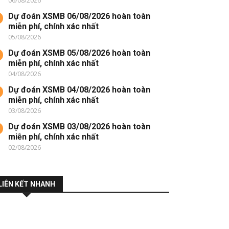
06/08/2026
Dự đoán XSMB 06/08/2026 hoàn toàn
miễn phí, chính xác nhất
05/08/2026
Dự đoán XSMB 05/08/2026 hoàn toàn
miễn phí, chính xác nhất
04/08/2026
Dự đoán XSMB 04/08/2026 hoàn toàn
miễn phí, chính xác nhất
03/08/2026
Dự đoán XSMB 03/08/2026 hoàn toàn
miễn phí, chính xác nhất
02/08/2026
LIÊN KẾT NHANH