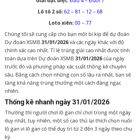
Giải đặc biệt:
Đầu 4 – Đuôi 7
Lô tô 2 số:
62 – 81 – 12 – 68
Loto xiên:
00 – 77
Chúng tôi sẽ cung cấp cho bạn một bí kíp để dự đoán
Dự đoán XSMB
31/01/2026
và các ngày khác với độ
chính xác cao nhất. Tỉ lệ trúng giải cao nhất được tính
toán dựa trên Dự đoán XSMB
31/01/2026
của ngày
trước đó và phương pháp xác suất thống kê chuyên
sâu. Bằng cách chọn những con số lâu ra nhất, bạn sẽ
tăng khả năng trúng thưởng một cách đáng ngạc
nhiên.
Thống kê nhanh ngày
31/01/2026
Thường thì người chơi lô gan chỉ chơi trong một ngày
duy nhất, tuy nhiên, một số cao thủ lại thích chọn nuôi
lô gan vì lô gan có thể duy trì từ 2 đến 3 ngày theo chu
kỳ.