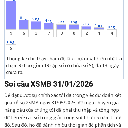
6 ng
5 ng
4 ng
3 ng
3 ng
2 ng
1 ng
0 ng
9
6
3
7
8
0
2
1
4
0 ng
5
Thống kê cho thấy chạm đề lâu chưa xuất hiện nhất là
chạm 9 (bao gồm 19 cặp số có chứa số 9), đã 18 ngày
chưa ra.
Soi cầu XSMB
31/01/2026
Để đạt được sự chính xác tối đa trong việc dự đoán kết
quả xổ số XSMB ngày 31/05/2023, đội ngũ chuyên gia
hàng đầu của chúng tôi đã phải thu thập và tổng hợp
dữ liệu về các số trúng giải trong suốt hơn 5 năm trước
đó. Sau đó, họ đã dành nhiều thời gian để phân tích và