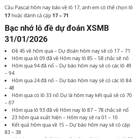
Cầu Pascal hôm nay báo về lô 17, anh em có thể chọn lô
17
hoặc đánh cả cặp
17 – 71
Bạc nhớ lô đề dự đoán XSMB
31/01/2026
Đề 45 về hôm qua – Dự đoán hôm nay sẽ có 17 – 71
Hôm qua lô 09 đã về Hôm nay lô 85 – 58 chắc sẽ nổ
Hôm qua 94 đã nổ – Dự báo hôm nay sẽ có các lô 49
– 94
Hôm qua 24 đã nổ – Dự báo hôm nay sẽ có các lô 84
– 48
Hôm qua có lô 33 nổ Dự là hôm nay kết quả sẽ có 70
– 07
Hôm qua lô 93 đã về Hôm nay lô 87 – 78 chắc sẽ nổ
23 hôm qua xuất hiện – Hôm nay sẽ ra 01 – 10
Kết quả hôm qua về 15 – Dự báo hôm nay sẽ có cặp
83 – 38