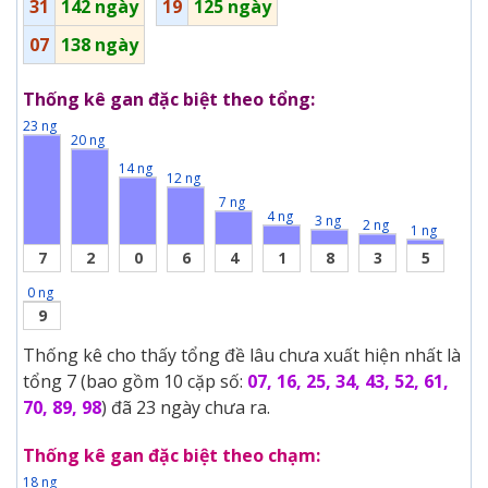
31
142 ngày
19
125 ngày
07
138 ngày
Thống kê gan đặc biệt theo tổng:
23 ng
20 ng
14 ng
12 ng
7 ng
4 ng
3 ng
2 ng
1 ng
7
2
0
6
4
1
8
3
5
0 ng
9
Thống kê cho thấy tổng đề lâu chưa xuất hiện nhất là
tổng 7 (bao gồm 10 cặp số:
07, 16, 25, 34, 43, 52, 61,
70, 89, 98
) đã 23 ngày chưa ra.
Thống kê gan đặc biệt theo chạm:
18 ng