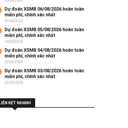
06/08/2026
Dự đoán XSMB 06/08/2026 hoàn toàn
miễn phí, chính xác nhất
05/08/2026
Dự đoán XSMB 05/08/2026 hoàn toàn
miễn phí, chính xác nhất
04/08/2026
Dự đoán XSMB 04/08/2026 hoàn toàn
miễn phí, chính xác nhất
03/08/2026
Dự đoán XSMB 03/08/2026 hoàn toàn
miễn phí, chính xác nhất
02/08/2026
LIÊN KẾT NHANH