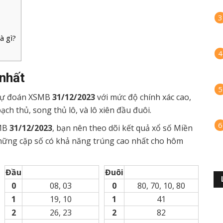
3
3
à gì?
4
 nhất
5
 dự đoán XSMB
31/12/2023
với mức độ chính xác cao,
ạch thủ, song thủ lô, và lô xiên đầu đuôi.
6
SMB
31/12/2023
, bạn nên theo dõi kết quả xổ số Miền
những cặp số có khả năng trúng cao nhất cho hôm
Đầu
Đuôi
0
08, 03
0
80, 70, 10, 80
1
19, 10
1
41
2
26, 23
2
82