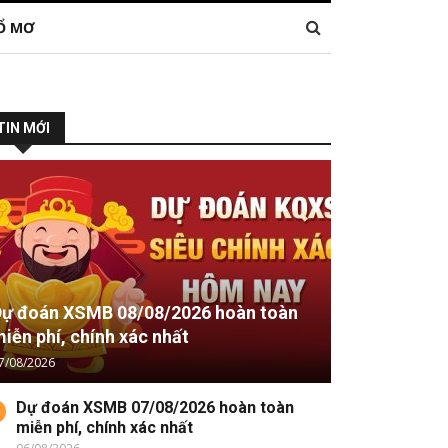
Ổ MƠ
TIN MỚI
Dự đoán XSMB 08/08/2026 hoàn toàn
iễn phí, chính xác nhất
7/08/2026
Dự đoán XSMB 07/08/2026 hoàn toàn
miễn phí, chính xác nhất