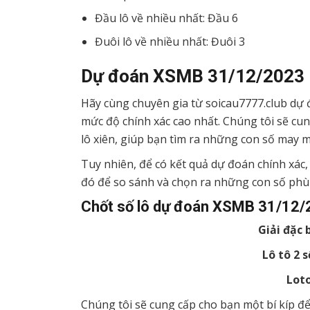
Đầu lô về nhiều nhất: Đầu 6
Đuôi lô về nhiều nhất: Đuôi 3
Dự đoán XSMB
31/12/2023
Hãy cùng chuyên gia từ soicau7777.club d
mức độ chính xác cao nhất. Chúng tôi sẽ cung 
lô xiên, giúp bạn tìm ra những con số may 
Tuy nhiên, để có kết quả dự đoán chính xác,
đó để so sánh và chọn ra những con số phù h
Chốt số lô dự đoán XSMB
31/12/
Giải đặc b
Lô tô 2 s
Loto
Chúng tôi sẽ cung cấp cho bạn một bí kíp