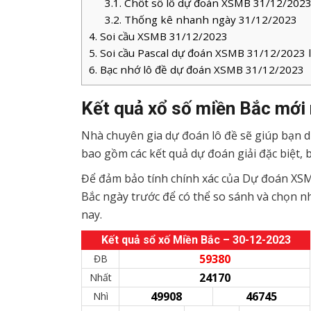
3.1.
Chốt số lô dự đoán XSMB 31/12/202
3.2.
Thống kê nhanh ngày 31/12/2023
4.
Soi cầu XSMB 31/12/2023
5.
Soi cầu Pascal dự đoán XSMB 31/12/2023 l
6.
Bạc nhớ lô đề dự đoán XSMB 31/12/2023
Kết quả xổ số miền Bắc mới
Nhà chuyên gia dự đoán lô đề sẽ giúp bạn
bao gồm các kết quả dự đoán giải đặc biệt, b
Để đảm bảo tính chính xác của Dự đoán X
Bắc ngày trước để có thể so sánh và chọn 
nay.
Kết quả sổ xố Miền Bắc – 30-12-2023
59380
ĐB
24170
Nhất
49908
46745
Nhì