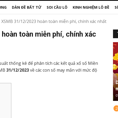
UNG
DÀN ĐỀ BẤT TỬ
SOI CẦU LÔ
KINH NGHIỆM LÔ ĐỀ
S
XSMB 31/12/2023 hoàn toàn miễn phí, chính xác nhất
oàn toàn miễn phí, chính xác
suất thống kê để phân tích các kết quả xổ số Miền
SMB
31/12/2023
về các con số may mắn với mức độ
m
0
2