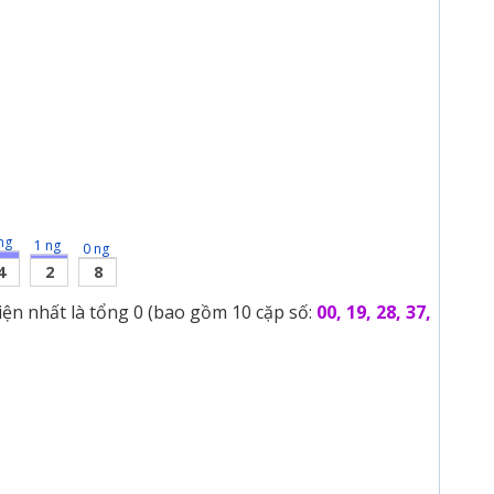
ng
1 ng
0 ng
4
2
8
iện nhất là tổng 0 (bao gồm 10 cặp số:
00, 19, 28, 37,