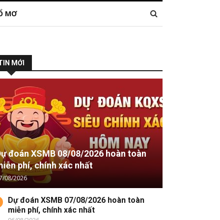
Ổ MƠ
TIN MỚI
Dự đoán XSMB 08/08/2026 hoàn toàn
iễn phí, chính xác nhất
7/08/2026
Dự đoán XSMB 07/08/2026 hoàn toàn
miễn phí, chính xác nhất