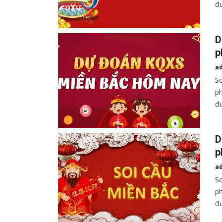
đ
D
p
a
So
ph
đ
D
p
a
So
ph
đ