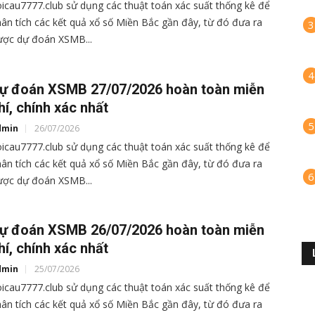
icau7777.club sử dụng các thuật toán xác suất thống kê để
ân tích các kết quả xổ số Miền Bắc gần đây, từ đó đưa ra
3
ược dự đoán XSMB...
4
ự đoán XSMB 27/07/2026 hoàn toàn miễn
hí, chính xác nhất
5
dmin
26/07/2026
icau7777.club sử dụng các thuật toán xác suất thống kê để
ân tích các kết quả xổ số Miền Bắc gần đây, từ đó đưa ra
6
ược dự đoán XSMB...
ự đoán XSMB 26/07/2026 hoàn toàn miễn
hí, chính xác nhất
dmin
25/07/2026
icau7777.club sử dụng các thuật toán xác suất thống kê để
ân tích các kết quả xổ số Miền Bắc gần đây, từ đó đưa ra