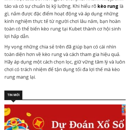
táo và có sự chuẩn bị kỹ lưỡng. Khi hiểu rõ
kèo rung
là
gì, nắm được đặc điểm hoạt động và áp dụng những
kinh nghiệm thực tế từ người chơi lâu năm, bạn hoàn
toàn có thể biến kèo rung tại Kubet thành cơ hội sinh
lợi hấp dẫn.
Hy vọng những chia sẻ trên đã giúp bạn có cái nhìn
toàn diện hơn về kèo rung và cách tham gia hiệu quả.
Hãy áp dụng một cách chọn lọc, giữ vững tâm lý và luôn
chơi có trách nhiệm để tận dụng tối đa lợi thế mà kèo
rung mang lại.
TIN MỚI