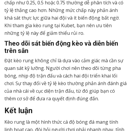
chấp như 0.25, 0.5 hoặc 0.75 thường dễ phân tích và có
tỷ lệ thắng cao hơn. Những mức chấp này phản ánh
khá sát thực lực giữa hai đội và ít biến động bất ngờ.
Khi tham gia kèo rung tại Kubet, bạn nên ưu tiên
những tỷ lệ này để giảm thiểu rủi ro.
Theo dõi sát biến động kèo và diễn biến
trên sân
Đặt kèo rung không chỉ là dựa vào cảm giác mà cần sự
quan sát kỹ lưỡng. Người chơi nên theo dõi từng pha
bóng, nhịp độ trận đấu và cách hai đội triển khai lối
chơi. Sự thay đổi về tỷ lệ kèo thường phản ánh đánh giá
của nhà cái về cục diện trận đấu, từ đó giúp bạn có
thêm cơ sở để đưa ra quyết định đúng đắn.
Kết luận
Kèo rung là một hình thức cá độ bóng đá mang tính
linh hoạt cao, đòi hỏi người chơi phải nhanh nhạy, tỉnh