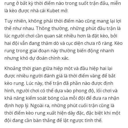
rung ở bất kỳ thời điểm nào trong suốt trận đấu, miễn
là kèo được nhà cái Kubet mở.
Tuy nhiên, không phải thời điểm nào cũng mang lại lợi
thế như nhau. Thông thường, những phút đầu trận là
lúc người chơi cần quan sát nhiều hơn là đặt kèo, bởi
hai đội vẫn đang thăm dò và cục diện chưa rõ ràng. Kèo
rung trong giai đoạn này thường biến động nhanh
nhưng khó dự đoán chính xác.
Khoảng thời gian giữa hiệp một và đầu hiệp hai lại
được nhiều người đánh giá là thời điểm vàng để bắt
kèo rung. Lúc này, thế trận đã phần nào được định
hình, người chơi có thể dựa vào phong độ, lối chơi và
khả năng kiểm soát bóng của mỗi đội để đưa ra nhận
định hợp lý. Ngoài ra, những phút cuối trận cũng là
thời điểm kèo rung xuất hiện dày đặc, đặc biệt khi một
đội đang cần bàn thắng để lật ngược tình thế.