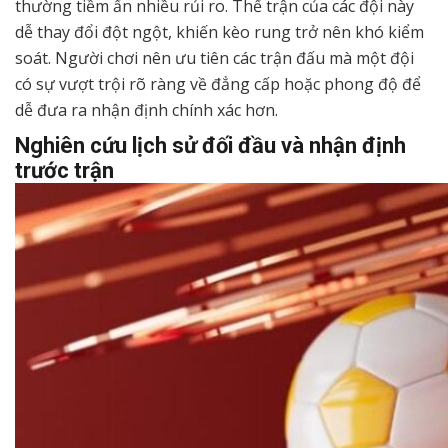
thường tiềm ẩn nhiều rủi ro. Thế trận của các đội này
dễ thay đổi đột ngột, khiến kèo rung trở nên khó kiểm
soát. Người chơi nên ưu tiên các trận đấu mà một đội
có sự vượt trội rõ ràng về đẳng cấp hoặc phong độ để
dễ đưa ra nhận định chính xác hơn.
Nghiên cứu lịch sử đối đầu và nhận định
trước trận