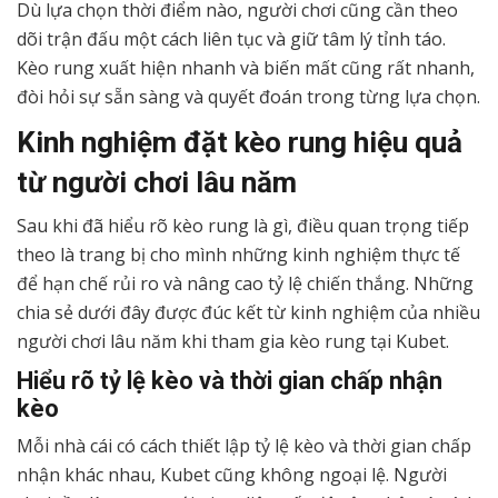
Dù lựa chọn thời điểm nào, người chơi cũng cần theo
dõi trận đấu một cách liên tục và giữ tâm lý tỉnh táo.
Kèo rung xuất hiện nhanh và biến mất cũng rất nhanh,
đòi hỏi sự sẵn sàng và quyết đoán trong từng lựa chọn.
Kinh nghiệm đặt kèo rung hiệu quả
từ người chơi lâu năm
Sau khi đã hiểu rõ kèo rung là gì, điều quan trọng tiếp
theo là trang bị cho mình những kinh nghiệm thực tế
để hạn chế rủi ro và nâng cao tỷ lệ chiến thắng. Những
chia sẻ dưới đây được đúc kết từ kinh nghiệm của nhiều
người chơi lâu năm khi tham gia kèo rung tại Kubet.
Hiểu rõ tỷ lệ kèo và thời gian chấp nhận
kèo
Mỗi nhà cái có cách thiết lập tỷ lệ kèo và thời gian chấp
nhận khác nhau, Kubet cũng không ngoại lệ. Người