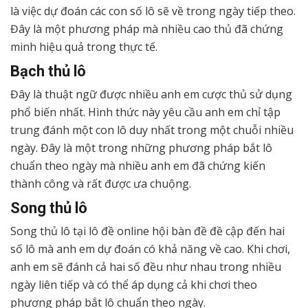
là việc dự đoán các con số lô sẽ về trong ngày tiếp theo.
Đây là một phương pháp mà nhiều cao thủ đã chứng
minh hiệu quả trong thực tế.
Bạch thủ lô
Đây là thuật ngữ được nhiều anh em cược thủ sử dụng
phổ biến nhất. Hình thức này yêu cầu anh em chỉ tập
trung đánh một con lô duy nhất trong một chuỗi nhiều
ngày. Đây là một trong những phương pháp bắt lô
chuẩn theo ngày mà nhiều anh em đã chứng kiến
thành công và rất được ưa chuộng.
Song thủ lô
Song thủ lô tại lô đề online hội bàn đề đề cập đến hai
số lô mà anh em dự đoán có khả năng về cao. Khi chơi,
anh em sẽ đánh cả hai số đều như nhau trong nhiều
ngày liên tiếp và có thể áp dụng cả khi chơi theo
phương pháp bắt lô chuẩn theo ngày.