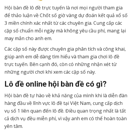
Hội bàn đề lô đề trực tuyến là nơi mọi người tham gia
để thảo luận về Chốt số giờ vàng dự đoán kết quả xổ số
3 miền chính xác nhất từ các chuyên gia. Cung cấp các
cặp số chuẩn mỗi ngày mà không yêu cầu phí, mang lại
may mắn cho anh em.
Các cặp số này được chuyên gia phân tích và công khai,
giúp anh em dễ dàng tìm hiểu và tham gia chơi lô đề
trực tuyến. Bên cạnh đó, còn có những nhận xét từ
những người chơi khi xem các cặp số này.
Lô đề online hội bàn đề có gì?
Hội bàn đề tự hào về khả năng của mình khi là diễn đàn
hàng đầu về lĩnh vực lô đề tại Việt Nam, cung cấp dịch
vụ số 1 liên quan đến lô đề. Điều quan trọng nhất là tất
cả dịch vụ đều miễn phí, vì vậy anh em có thể hoàn toàn
yên tâm.