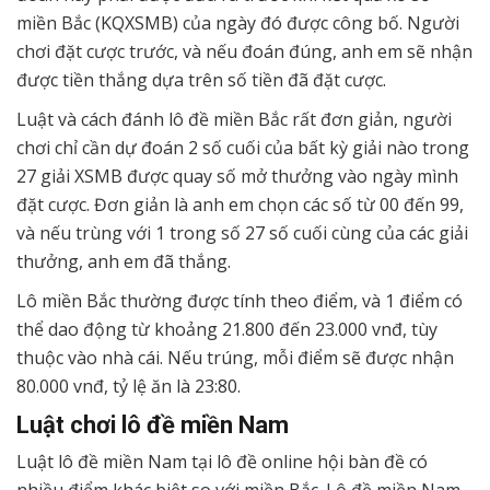
miền Bắc (KQXSMB) của ngày đó được công bố. Người
chơi đặt cược trước, và nếu đoán đúng, anh em sẽ nhận
được tiền thắng dựa trên số tiền đã đặt cược.
Luật và cách đánh lô đề miền Bắc rất đơn giản, người
chơi chỉ cần dự đoán 2 số cuối của bất kỳ giải nào trong
27 giải XSMB được quay số mở thưởng vào ngày mình
đặt cược. Đơn giản là anh em chọn các số từ 00 đến 99,
và nếu trùng với 1 trong số 27 số cuối cùng của các giải
thưởng, anh em đã thắng.
Lô miền Bắc thường được tính theo điểm, và 1 điểm có
thể dao động từ khoảng 21.800 đến 23.000 vnđ, tùy
thuộc vào nhà cái. Nếu trúng, mỗi điểm sẽ được nhận
80.000 vnđ, tỷ lệ ăn là 23:80.
Luật chơi lô đề miền Nam
Luật lô đề miền Nam tại lô đề online hội bàn đề có