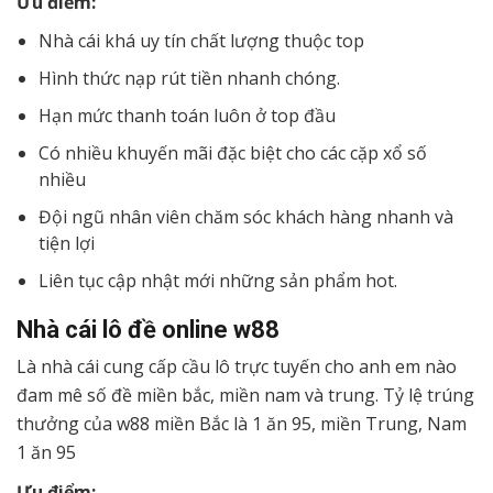
Ưu điểm:
Nhà cái khá uy tín chất lượng thuộc top
Hình thức nạp rút tiền nhanh chóng.
Hạn mức thanh toán luôn ở top đầu
Có nhiều khuyến mãi đặc biệt cho các cặp xổ số
nhiều
Đội ngũ nhân viên chăm sóc khách hàng nhanh và
tiện lợi
Liên tục cập nhật mới những sản phẩm hot.
Nhà cái lô đề online w88
Là nhà cái cung cấp cầu lô trực tuyến cho anh em nào
đam mê số đề miền bắc, miền nam và trung. Tỷ lệ trúng
thưởng của w88 miền Bắc là 1 ăn 95, miền Trung, Nam
1 ăn 95
Ưu điểm: