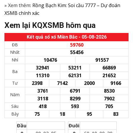
» Xem thêm:
Rồng Bạch Kim: Soi cầu 7777 – Dự đoán
XSMB chính xác
Xem lại KQXSMB hôm qua
Kết quả sổ xố Miền Bắc - 05-08-2026
59760
ĐB
55456
Nhất
10476
91557
Nhì
32941
53211
66869
Ba
11310
62131
21652
2398
7142
2000
9166
Tư
3761
6791
8530
Năm
3118
8299
7902
418
593
705
Sáu
75
18
95
83
Bảy
Đầu
Đuôi