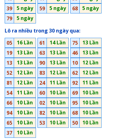
5 ngày
5 ngày
5 ngày
39
59
68
5 ngày
79
Lô ra nhiều trong 30 ngày qua:
16 Lần
14 Lần
13 Lần
05
61
75
13 Lần
13 Lần
13 Lần
19
63
46
13 Lần
13 Lần
12 Lần
13
90
10
12 Lần
12 Lần
12 Lần
52
83
62
12 Lần
11 Lần
11 Lần
81
24
92
11 Lần
10 Lần
10 Lần
54
60
69
10 Lần
10 Lần
10 Lần
66
02
95
10 Lần
10 Lần
10 Lần
94
82
68
10 Lần
10 Lần
10 Lần
65
53
50
10 Lần
37