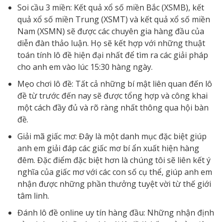
Soi cầu 3 miền: Kết quả xổ số miền Bắc (XSMB), kết
quả xổ số miền Trung (XSMT) và kết quả xổ số miền
Nam (XSMN) sẽ được các chuyên gia hàng đầu của
diễn đàn thảo luận. Họ sẽ kết hợp với những thuật
toán tính lô đề hiện đại nhất để tìm ra các giải pháp
cho anh em vào lúc 15:30 hàng ngày.
Mẹo chơi lô đề: Tất cả những bí mật liên quan đến lô
đề từ trước đến nay sẽ được tổng hợp và công khai
một cách đầy đủ và rõ ràng nhất thông qua hội bàn
đề.
Giải mã giấc mơ: Đây là một danh mục đặc biệt giúp
anh em giải đáp các giấc mơ bí ẩn xuất hiện hàng
đêm. Đặc điểm đặc biệt hơn là chúng tôi sẽ liên kết ý
nghĩa của giấc mơ với các con số cụ thể, giúp anh em
nhận được những phần thưởng tuyệt vời từ thế giới
tâm linh.
Đánh lô đề online uy tín hàng đầu: Những nhận định