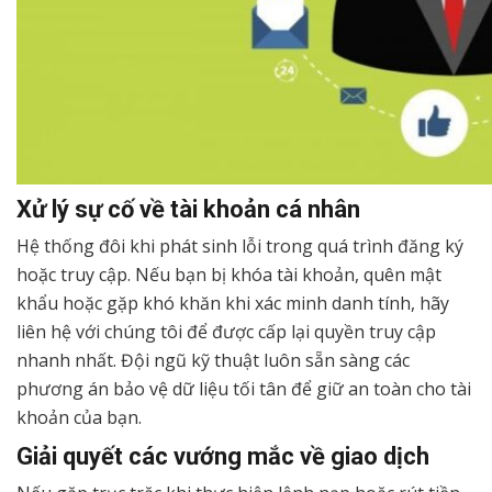
Xử lý sự cố về tài khoản cá nhân
Hệ thống đôi khi phát sinh lỗi trong quá trình đăng ký
hoặc truy cập. Nếu bạn bị khóa tài khoản, quên mật
khẩu hoặc gặp khó khăn khi xác minh danh tính, hãy
liên hệ với chúng tôi để được cấp lại quyền truy cập
nhanh nhất. Đội ngũ kỹ thuật luôn sẵn sàng các
phương án bảo vệ dữ liệu tối tân để giữ an toàn cho tài
khoản của bạn.
Giải quyết các vướng mắc về giao dịch