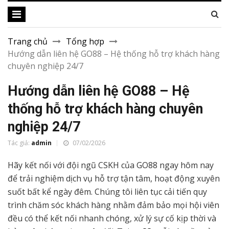
Trang chủ
Tổng hợp
Hướng dẫn liên hệ GO88 – Hệ thống hỗ trợ khách hàng
chuyên nghiệp 24/7
Hướng dẫn liên hệ GO88 – Hệ
thống hỗ trợ khách hàng chuyên
nghiệp 24/7
Tác giả:
admin
07/02/2026
Hãy kết nối với đội ngũ CSKH của GO88 ngay hôm nay
để trải nghiệm dịch vụ hỗ trợ tận tâm, hoạt động xuyên
suốt bất kể ngày đêm. Chúng tôi liên tục cải tiến quy
trình chăm sóc khách hàng nhằm đảm bảo mọi hội viên
đều có thể kết nối nhanh chóng, xử lý sự cố kịp thời và