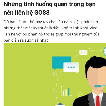
Những tình huống quan trọng bạn
nên liên hệ GO88
Dù bạn là tân thủ hay tay chơi lâu năm, việc phát sinh
những thắc mắc kỹ thuật là điều khó tránh khỏi. Việc
liên hệ với bộ phận hỗ trợ sẽ giúp mọi trải nghiệm của
bạn diễn ra suôn sẻ nhất.