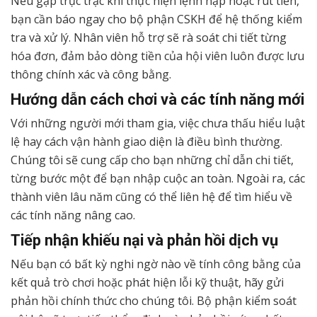
Nếu gặp trục trặc khi thực hiện lệnh nạp hoặc rút tiền,
bạn cần báo ngay cho bộ phận CSKH để hệ thống kiểm
tra và xử lý. Nhân viên hỗ trợ sẽ rà soát chi tiết từng
hóa đơn, đảm bảo dòng tiền của hội viên luôn được lưu
thông chính xác và công bằng.
Hướng dẫn cách chơi và các tính năng mới
Với những người mới tham gia, việc chưa thấu hiểu luật
lệ hay cách vận hành giao diện là điều bình thường.
Chúng tôi sẽ cung cấp cho bạn những chỉ dẫn chi tiết,
từng bước một để bạn nhập cuộc an toàn. Ngoài ra, các
thành viên lâu năm cũng có thể liên hệ để tìm hiểu về
các tính năng nâng cao.
Tiếp nhận khiếu nại và phản hồi dịch vụ
Nếu bạn có bất kỳ nghi ngờ nào về tính công bằng của
kết quả trò chơi hoặc phát hiện lỗi kỹ thuật, hãy gửi
phản hồi chính thức cho chúng tôi. Bộ phận kiểm soát