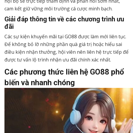
nội bộ sẽ trực tiếp thẩm định và phản hồi sớm nhất,
cam kết giữ vững môi trường cá cược minh bạch.
Giải đáp thông tin về các chương trình ưu
đãi
Các sự kiện khuyến mãi tại GO88 được làm mới liên tục.
Để không bỏ lỡ những phần quà giá trị hoặc hiểu sai
điều kiện nhận thưởng, hội viên nên liên hệ trực tiếp để
được tư vấn lộ trình nhận ưu đãi chính xác nhất.
Các phương thức liên hệ GO88 phổ
biến và nhanh chóng