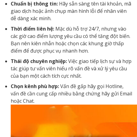
Chuẩn bị thông tin:
Hãy sẵn sàng tên tài khoản, mã
giao dịch hoặc ảnh chụp màn hình lỗi để nhân viên
dễ dàng xác minh.
Thời điểm liên hệ:
Mặc dù hỗ trợ 24/7, nhưng vào
các giờ cao điểm lượng yêu cầu có thể tăng đột biến.
Bạn nên kiên nhẫn hoặc chọn các khung giờ thấp
điểm để được phục vụ nhanh hơn.
Thái độ chuyên nghiệp:
Việc giao tiếp lịch sự và hợp
tác giúp tư vấn viên hiểu rõ vấn đề và xử lý yêu cầu
của bạn một cách tích cực nhất.
Chọn kênh phù hợp:
Vấn đề gấp hãy gọi Hotline,
vấn đề cần cung cấp nhiều bằng chứng hãy gửi Email
hoặc Chat.