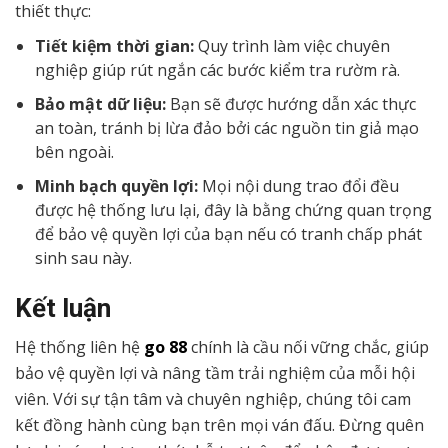
thiết thực:
Tiết kiệm thời gian:
Quy trình làm việc chuyên
nghiệp giúp rút ngắn các bước kiểm tra rườm rà.
Bảo mật dữ liệu:
Bạn sẽ được hướng dẫn xác thực
an toàn, tránh bị lừa đảo bởi các nguồn tin giả mạo
bên ngoài.
Minh bạch quyền lợi:
Mọi nội dung trao đổi đều
được hệ thống lưu lại, đây là bằng chứng quan trọng
để bảo vệ quyền lợi của bạn nếu có tranh chấp phát
sinh sau này.
Kết luận
Hệ thống liên hệ
go 88
chính là cầu nối vững chắc, giúp
bảo vệ quyền lợi và nâng tầm trải nghiệm của mỗi hội
viên. Với sự tận tâm và chuyên nghiệp, chúng tôi cam
kết đồng hành cùng bạn trên mọi ván đấu. Đừng quên