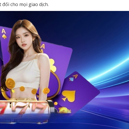
 đối cho mọi giao dịch.