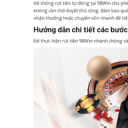
Hệ thống rút tiền tự động tại 98Win cho phép
không cần chờ duyệt thủ công, đảm bảo quá t
nhận thưởng hoặc chuyển vốn nhanh để tiếp
Hướng dẫn chi tiết các bước
Để thực hiện rút tiền 98Win nhanh chóng và 