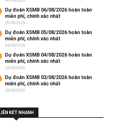
06/08/2026
Dự đoán XSMB 06/08/2026 hoàn toàn
miễn phí, chính xác nhất
05/08/2026
Dự đoán XSMB 05/08/2026 hoàn toàn
miễn phí, chính xác nhất
04/08/2026
Dự đoán XSMB 04/08/2026 hoàn toàn
miễn phí, chính xác nhất
03/08/2026
Dự đoán XSMB 03/08/2026 hoàn toàn
miễn phí, chính xác nhất
02/08/2026
LIÊN KẾT NHANH