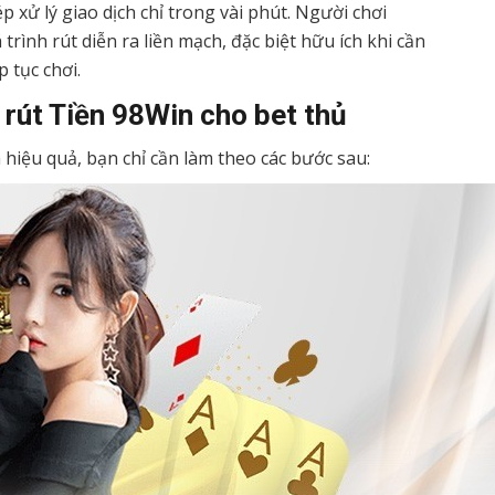
 xử lý giao dịch chỉ trong vài phút. Người chơi
rình rút diễn ra liền mạch, đặc biệt hữu ích khi cần
 tục chơi.
 rút Tiền 98Win cho bet thủ
hiệu quả, bạn chỉ cần làm theo các bước sau: