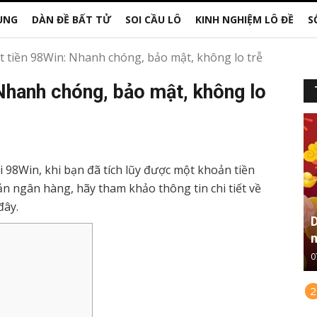
UNG
DÀN ĐỀ BẤT TỬ
SOI CẦU LÔ
KINH NGHIỆM LÔ ĐỀ
S
 tiền 98Win: Nhanh chóng, bảo mật, không lo trễ
Nhanh chóng, bảo mật, không lo
ại 98Win, khi bạn đã tích lũy được một khoản tiền
 ngân hàng, hãy tham khảo thông tin chi tiết về
đây.
m
0
2