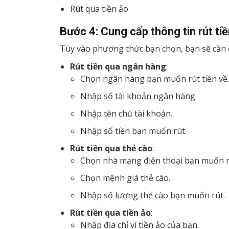
Rút qua tiền ảo
Bước 4: Cung cấp thông tin rút ti
Tùy vào phương thức bạn chọn, bạn sẽ cần đ
Rút tiền qua ngân hàng
:
Chọn ngân hàng bạn muốn rút tiền về.
Nhập số tài khoản ngân hàng.
Nhập tên chủ tài khoản.
Nhập số tiền bạn muốn rút.
Rút tiền qua thẻ cào
:
Chọn nhà mạng điện thoại bạn muốn rú
Chọn mệnh giá thẻ cào.
Nhập số lượng thẻ cào bạn muốn rút.
Rút tiền qua tiền ảo
:
Nhập địa chỉ ví tiền ảo của bạn.