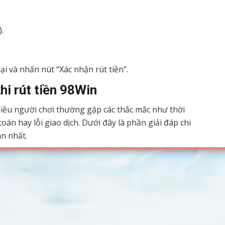
.
ại và nhấn nút “Xác nhận rút tiền”.
hi rút tiền 98Win
nhiều người chơi thường gặp các thắc mắc như thời
oán hay lỗi giao dịch. Dưới đây là phần giải đáp chi
àn nhất.