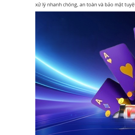
xử lý nhanh chóng, an toàn và bảo mật tuyệt