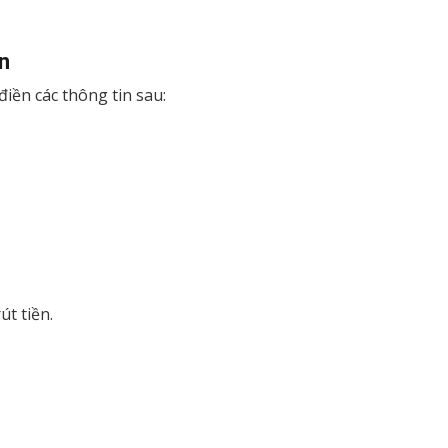
ền
iền các thông tin sau:
t tiền.