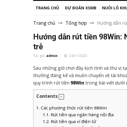
TRANG CHỦ
DỰ ĐOÁN XSMB
NUÔI LÔ KH
Trang chủ
Tổng hợp
Hướng dẫn rút
Hướng dẫn rút tiền 98Win: 
trễ
Tác giả:
admin
24/11/2025
Sau những giờ chơi đầy kịch tính và thú vị t
thưởng đáng kể và muốn chuyển về tài khoản
quy trình rút tiền
98Win
trong bài viết dưới 
Contents
1.
Các phương thức rút tiền 98Win
1.1.
Rút tiền qua ngân hàng nội địa
1.2.
Rút tiền qua ví điện tử