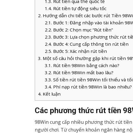
1.3.
Rút tiền qua thẻ quốc tế
1.4.
Rút tiền tự động siêu tốc
2.
Hướng dẫn chi tiết các bước rút Tiền 98W
2.1.
Bước 1: Đăng nhập vào tài khoản 98
2.2.
Bước 2: Chọn mục “Rút tiền”
2.3.
Bước 3: Lựa chọn phương thức rút ti
2.4.
Bước 4: Cung cấp thông tin rút tiền
2.5.
Bước 5: Xác nhận rút tiền
3.
Một số câu hỏi thường gặp khi rút tiền 9
3.1.
Rút tiền 98Win bằng cách nào?
3.2.
Rút tiền 98Win mất bao lâu?
3.3.
Số tiền rút tiền 98Win tối thiểu và tố
3.4.
Phí nạp rút tiền 98Win là bao nhiêu?
4.
Kết luận
Các phương thức rút tiền 9
98Win cung cấp nhiều phương thức rút tiền 
người chơi. Từ chuyển khoản ngân hàng nội đ