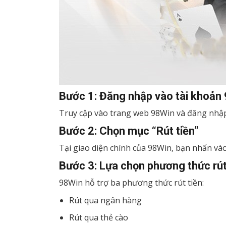
Bước 1: Đăng nhập vào tài khoản
Truy cập vào trang web 98Win và đăng nhập
Bước 2: Chọn mục “Rút tiền”
Tại giao diện chính của 98Win, bạn nhấn vào
Bước 3: Lựa chọn phương thức rút
98Win hỗ trợ ba phương thức rút tiền:
Rút qua ngân hàng
Rút qua thẻ cào