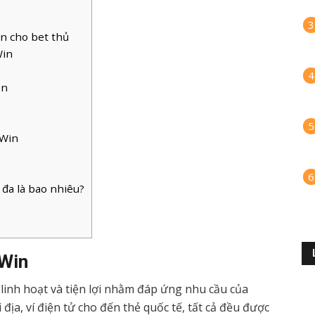
3
in cho bet thủ
Win
4
ền
5
8Win
6
i đa là bao nhiêu?
8Win
linh hoạt và tiện lợi nhằm đáp ứng nhu cầu của
ịa, ví điện tử cho đến thẻ quốc tế, tất cả đều được