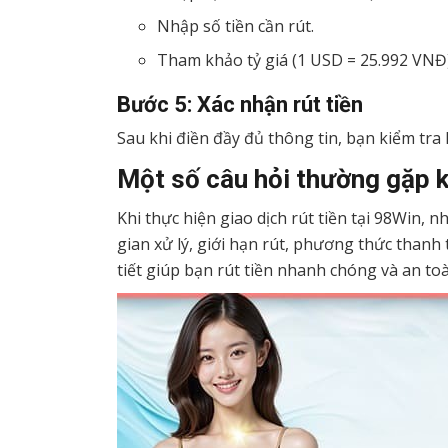
Nhập số tiền cần rút.
Tham khảo tỷ giá (1 USD = 25.992 VNĐ)
Bước 5: Xác nhận rút tiền
Sau khi điền đầy đủ thông tin, bạn kiểm tra l
Một số câu hỏi thường gặp k
Khi thực hiện giao dịch rút tiền tại 98Win, 
gian xử lý, giới hạn rút, phương thức thanh t
tiết giúp bạn rút tiền nhanh chóng và an to