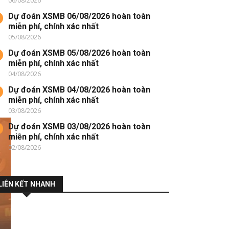
06/08/2026
Dự đoán XSMB 06/08/2026 hoàn toàn
miễn phí, chính xác nhất
05/08/2026
Dự đoán XSMB 05/08/2026 hoàn toàn
miễn phí, chính xác nhất
04/08/2026
Dự đoán XSMB 04/08/2026 hoàn toàn
miễn phí, chính xác nhất
03/08/2026
Dự đoán XSMB 03/08/2026 hoàn toàn
miễn phí, chính xác nhất
02/08/2026
LIÊN KẾT NHANH