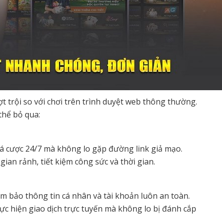
t trội so với chơi trên trình duyệt web thông thường.
thể bỏ qua:
cá cược 24/7 mà không lo gặp đường link giả mạo.
gian rảnh, tiết kiệm công sức và thời gian.
 bảo thông tin cá nhân và tài khoản luôn an toàn.
c hiện giao dịch trực tuyến mà không lo bị đánh cắp