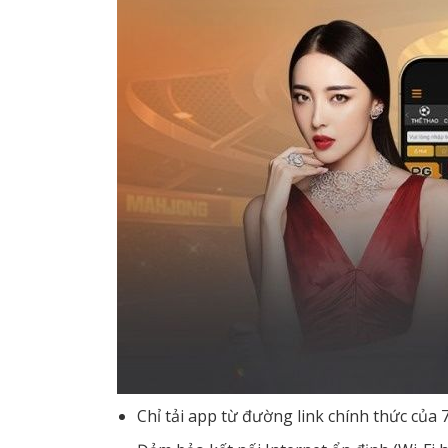
Chỉ tải app từ đường link chính thức của 