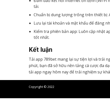
Đảm bảo kết nối Internet ổn định (Wi-Fi
tải.
Chuẩn bị dung lượng trống trên thiết bị
Lưu lại tài khoản và mật khẩu để đăng n
Kiểm tra phiên bản app: Luôn cập nhật a
tốt nhất.
Kết luận
Tải app 789bet mang lại sự tiện lợi và trải 
phút, bạn đã sở hữu nền tảng cá cược đa dạ
tải app ngay hôm nay để trải nghiệm sự khác
Copyright © 2022
Link
F168
chính thức bao chặn mới nhất.