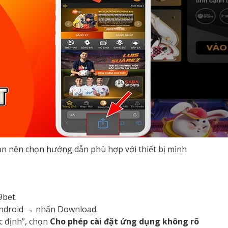
Bạn nên chọn hướng dẫn phù hợp với thiết bị mình
9bet.
Android → nhấn Download.
c định”, chọn
Cho phép cài đặt ứng dụng không rõ