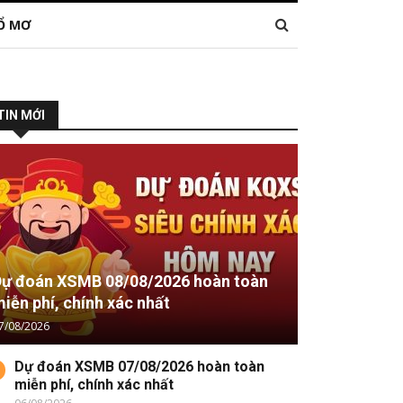
Ổ MƠ
TIN MỚI
Dự đoán XSMB 08/08/2026 hoàn toàn
iễn phí, chính xác nhất
7/08/2026
Dự đoán XSMB 07/08/2026 hoàn toàn
miễn phí, chính xác nhất