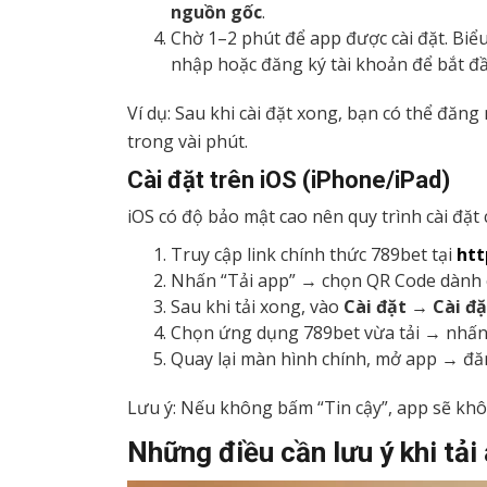
nguồn gốc
.
Chờ 1–2 phút để app được cài đặt. Bi
nhập hoặc đăng ký tài khoản để bắt đầ
Ví dụ: Sau khi cài đặt xong, bạn có thể đăng
trong vài phút.
Cài đặt trên iOS (iPhone/iPad)
iOS có độ bảo mật cao nên quy trình cài đặt
Truy cập link chính thức 789bet tại
htt
Nhấn “Tải app” → chọn QR Code dành 
Sau khi tải xong, vào
Cài đặt → Cài đặ
Chọn ứng dụng 789bet vừa tải → nhấ
Quay lại màn hình chính, mở app → đă
Lưu ý: Nếu không bấm “Tin cậy”, app sẽ khô
Những điều cần lưu ý khi tả