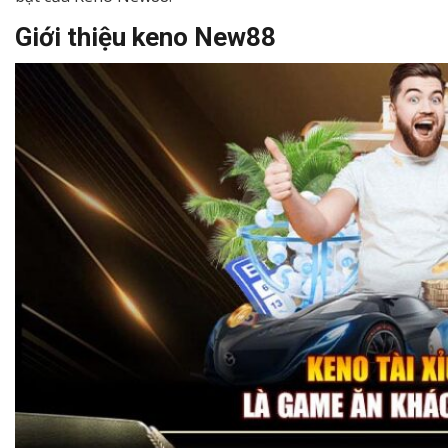
Giới thiệu keno New88