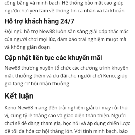
công bằng và minh bạch. Hệ thống bảo mật cao giúp
người chơi yên tâm về thông tin cá nhân và tài khoản.
Hỗ trợ khách hàng 24/7
Đội ngũ hỗ trợ New88 luôn sẵn sàng giải đáp thắc mắc
của người chơi mọi lúc, đảm bảo trải nghiệm mượt mà
và không gián đoạn.
Cập nhật liên tục các khuyến mãi
New88 thường xuyên tổ chức các chương trình khuyến
mãi, thưởng thêm và ưu đãi cho người chơi Keno, giúp
gia tăng cơ hội nhận thưởng.
Kết luận
Keno New88 mang đến trải nghiệm giải trí may rủi thú
vị, cùng tỷ lệ thắng cao và giao diện thân thiện. Người
chơi sẽ dễ dàng tham gia, học hỏi và áp dụng chiến lược
để tối đa hóa cơ hội thắng lớn. Với tính minh bạch, bảo