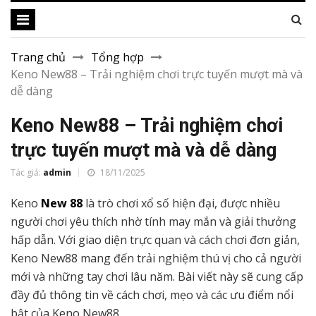
Trang chủ
Tổng hợp
Keno New88 – Trải nghiệm chơi trực tuyến mượt mà và
dễ dàng
Keno New88 – Trải nghiệm chơi
trực tuyến mượt mà và dễ dàng
Tác giả:
admin
18/11/2025
Keno
New 88
là trò chơi xổ số hiện đại, được nhiều
người chơi yêu thích nhờ tính may mắn và giải thưởng
hấp dẫn. Với giao diện trực quan và cách chơi đơn giản,
Keno New88 mang đến trải nghiệm thú vị cho cả người
mới và những tay chơi lâu năm. Bài viết này sẽ cung cấp
đầy đủ thông tin về cách chơi, mẹo và các ưu điểm nổi
bật của Keno New88.