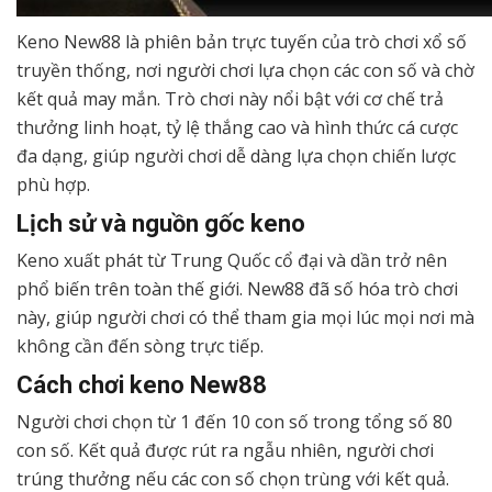
Keno New88 là phiên bản trực tuyến của trò chơi xổ số
truyền thống, nơi người chơi lựa chọn các con số và chờ
kết quả may mắn. Trò chơi này nổi bật với cơ chế trả
thưởng linh hoạt, tỷ lệ thắng cao và hình thức cá cược
đa dạng, giúp người chơi dễ dàng lựa chọn chiến lược
phù hợp.
Lịch sử và nguồn gốc keno
Keno xuất phát từ Trung Quốc cổ đại và dần trở nên
phổ biến trên toàn thế giới. New88 đã số hóa trò chơi
này, giúp người chơi có thể tham gia mọi lúc mọi nơi mà
không cần đến sòng trực tiếp.
Cách chơi keno New88
Người chơi chọn từ 1 đến 10 con số trong tổng số 80
con số. Kết quả được rút ra ngẫu nhiên, người chơi
trúng thưởng nếu các con số chọn trùng với kết quả.