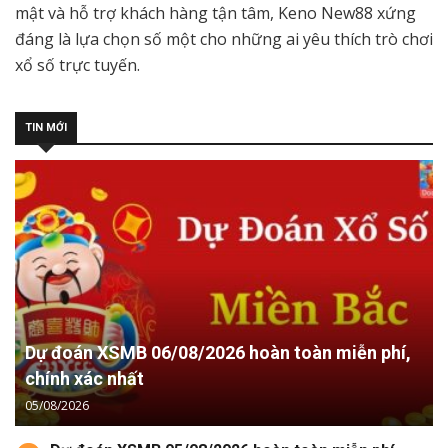
mật và hỗ trợ khách hàng tận tâm, Keno New88 xứng
đáng là lựa chọn số một cho những ai yêu thích trò chơi
xổ số trực tuyến.
TIN MỚI
Dự đoán XSMB 06/08/2026 hoàn toàn miễn phí,
chính xác nhất
05/08/2026