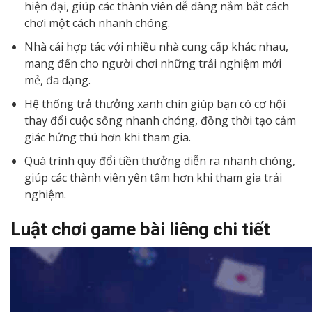
hiện đại, giúp các thành viên dễ dàng nắm bắt cách
chơi một cách nhanh chóng.
Nhà cái hợp tác với nhiều nhà cung cấp khác nhau,
mang đến cho người chơi những trải nghiệm mới
mẻ, đa dạng.
Hệ thống trả thưởng xanh chín giúp bạn có cơ hội
thay đổi cuộc sống nhanh chóng, đồng thời tạo cảm
giác hứng thú hơn khi tham gia.
Quá trình quy đổi tiền thưởng diễn ra nhanh chóng,
giúp các thành viên yên tâm hơn khi tham gia trải
nghiệm.
Luật chơi game bài liêng chi tiết