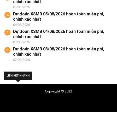
chính xác nhất
05/08/2026
Dự đoán XSMB 05/08/2026 hoàn toàn miễn phí,
4
chính xác nhất
04/08/2026
Dự đoán XSMB 04/08/2026 hoàn toàn miễn phí,
5
chính xác nhất
03/08/2026
Dự đoán XSMB 03/08/2026 hoàn toàn miễn phí,
6
chính xác nhất
02/08/2026
LIÊN KẾT NHANH
Copyright © 2022
Soi cầu 7777 dự đoán cầu lô số đẹp nhất miền Bắc
Link
F168
chính thức bao chặn mới nhất.