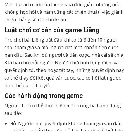
Mặc dù cách chơi của Liêng khá đơn giản, nhưng nếu
không học hỏi và nắm vững các chiến thuật, việc giành
chiến thắng sẽ rất khó khăn.
Luật chơi cơ bản của game Liêng
Trò chơi bài Liêng bắt đầu khi có từ 3 đến 10 người
chơi tham gia và mỗi người đặt một khoản tiền cược
ban đầu. Sau khi đủ người và tiền cược, nhà cái sẽ chia
3 lá bài cho mỗi người. Người chơi tính tổng điểm và
quyết định tố, theo hoặc tất tay, những quyết định này
có thể thay đổi kết quả ván cược, tạo cơ hội lật ngược
tình thế dù có bài yếu.
Các hành động trong game
Người chơi có thể thực hiện một trong ba hành động
sau đây:
Bỏ
: Người chơi quyết định không tham gia ván đấu
và chờ ván tiếp theo. Khi bỏ bài, bạn sẽ mất hết tiền