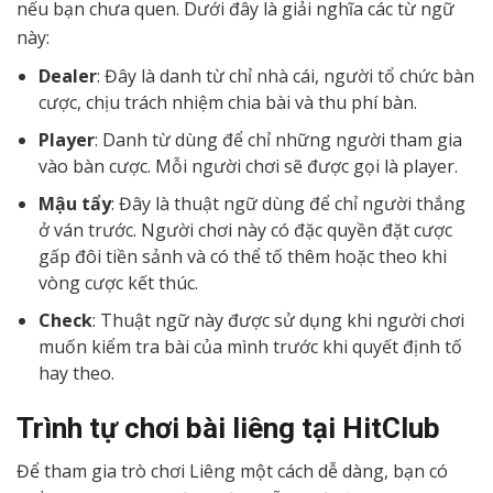
nếu bạn chưa quen. Dưới đây là giải nghĩa các từ ngữ
này:
Dealer
: Đây là danh từ chỉ nhà cái, người tổ chức bàn
cược, chịu trách nhiệm chia bài và thu phí bàn.
Player
: Danh từ dùng để chỉ những người tham gia
vào bàn cược. Mỗi người chơi sẽ được gọi là player.
Mậu tẩy
: Đây là thuật ngữ dùng để chỉ người thắng
ở ván trước. Người chơi này có đặc quyền đặt cược
gấp đôi tiền sảnh và có thể tố thêm hoặc theo khi
vòng cược kết thúc.
Check
: Thuật ngữ này được sử dụng khi người chơi
muốn kiểm tra bài của mình trước khi quyết định tố
hay theo.
Trình tự chơi bài liêng tại HitClub
Để tham gia trò chơi Liêng một cách dễ dàng, bạn có