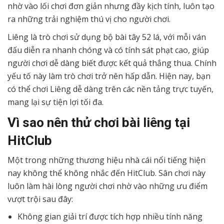
nhờ vào lối chơi đơn giản nhưng đầy kịch tính, luôn tạo
ra những trải nghiệm thú vị cho người chơi.
Liêng là trò chơi sử dụng bộ bài tây 52 lá, với mỗi ván
đấu diễn ra nhanh chóng và có tính sát phạt cao, giúp
người chơi dễ dàng biết được kết quả thắng thua. Chính
yếu tố này làm trò chơi trở nên hấp dẫn. Hiện nay, bạn
có thể chơi Liêng dễ dàng trên các nền tảng trực tuyến,
mang lại sự tiện lợi tối đa.
Vì sao nên thử chơi bài liêng tại
HitClub
Một trong những thương hiệu nhà cái nổi tiếng hiện
nay không thể không nhắc đến HitClub. Sân chơi này
luôn làm hài lòng người chơi nhờ vào những ưu điểm
vượt trội sau đây:
Không gian giải trí được tích hợp nhiều tính năng