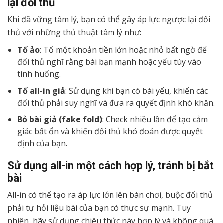
lại đối thủ
Khi đã vững tâm lý, bạn có thể gây áp lực ngược lại đối
thủ với những thủ thuật tâm lý như:
Tố ảo
: Tố một khoản tiền lớn hoặc nhỏ bất ngờ để
đối thủ nghĩ rằng bài bạn mạnh hoặc yếu tùy vào
tình huống.
Tố all-in giả
: Sử dụng khi bạn có bài yếu, khiến các
đối thủ phải suy nghĩ và đưa ra quyết định khó khăn.
Bỏ bài giả (fake fold)
: Check nhiều lần để tạo cảm
giác bất ổn và khiến đối thủ khó đoán được quyết
định của bạn.
Sử dụng all-in một cách hợp lý, tránh bị bắt
bài
All-in có thể tạo ra áp lực lớn lên bàn chơi, buộc đối thủ
phải tự hỏi liệu bài của bạn có thực sự mạnh. Tuy
nhiên, hãy sử dụng chiêu thức này hợp lý và không quá