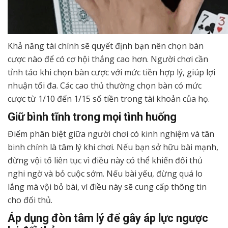
Khả năng tài chính sẽ quyết định bạn nên chọn bàn
cược nào để có cơ hội thắng cao hơn. Người chơi cần
tỉnh táo khi chọn bàn cược với mức tiền hợp lý, giúp lợi
nhuận tối đa. Các cao thủ thường chọn bàn có mức
cược từ 1/10 đến 1/15 số tiền trong tài khoản của họ.
Giữ bình tĩnh trong mọi tình huống
Điểm phân biệt giữa người chơi có kinh nghiệm và tân
binh chính là tâm lý khi chơi. Nếu bạn sở hữu bài mạnh,
đừng vội tố liên tục vì điều này có thể khiến đối thủ
nghi ngờ và bỏ cuộc sớm. Nếu bài yếu, đừng quá lo
lắng mà vội bỏ bài, vì điều này sẽ cung cấp thông tin
cho đối thủ.
Áp dụng đòn tâm lý để gây áp lực ngược