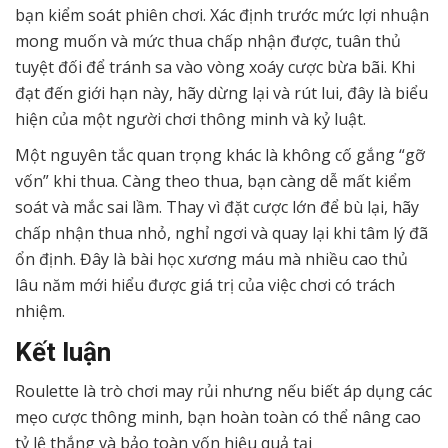
bạn kiểm soát phiên chơi. Xác định trước mức lợi nhuận
mong muốn và mức thua chấp nhận được, tuân thủ
tuyệt đối để tránh sa vào vòng xoáy cược bừa bãi. Khi
đạt đến giới hạn này, hãy dừng lại và rút lui, đây là biểu
hiện của một người chơi thông minh và kỷ luật.
Một nguyên tắc quan trọng khác là không cố gắng “gỡ
vốn” khi thua. Càng theo thua, bạn càng dễ mất kiểm
soát và mắc sai lầm. Thay vì đặt cược lớn để bù lại, hãy
chấp nhận thua nhỏ, nghỉ ngơi và quay lại khi tâm lý đã
ổn định. Đây là bài học xương máu mà nhiều cao thủ
lâu năm mới hiểu được giá trị của việc chơi có trách
nhiệm.
Kết luận
Roulette là trò chơi may rủi nhưng nếu biết áp dụng các
mẹo cược thông minh, bạn hoàn toàn có thể nâng cao
tỷ lệ thắng và bảo toàn vốn hiệu quả tại