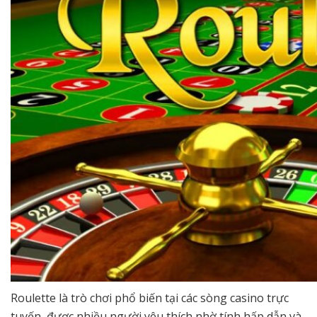
Roulette là trò chơi phổ biến tại các sòng casino trực
tuyến, được nhiều người yêu thích nhờ tính hấp dẫn và