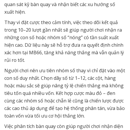
quan sát kỹ bàn quay và nhận biết các xu hướng số
xuất hiện.
Thay vì đặt cược theo cảm tính, việc theo dõi kết quả
trong 10–20 lượt gần nhất sẽ giúp người chơi nhận ra
những con số hoặc nhóm số “nóng” có tần suất xuất
hiện cao. Dữ liệu này sẽ hỗ trợ đưa ra quyết định chính
xác hơn tại MB66, tăng khả năng thắng mà vẫn quản lý
rủi ro tốt.
Người chơi nên ưu tiên nhóm số thay vì chỉ đặt vào một
con số duy nhất. Chọn dãy số từ 1–12, các cột, hàng
hoặc màu sắc sẽ giúp nâng tỷ lệ chiến thắng mà không
tiêu tốn quá nhiều vốn. Kết hợp cược màu đỏ – đen
cùng các nhóm số hoặc chẵn lẻ cũng là chiến lược được
các cao thủ áp dụng để tạo hệ thống phân tán, vừa bảo
toàn vốn vừa tối ưu cơ hội thắng lớn.
Việc phân tích bàn quay còn giúp người chơi nhận diện