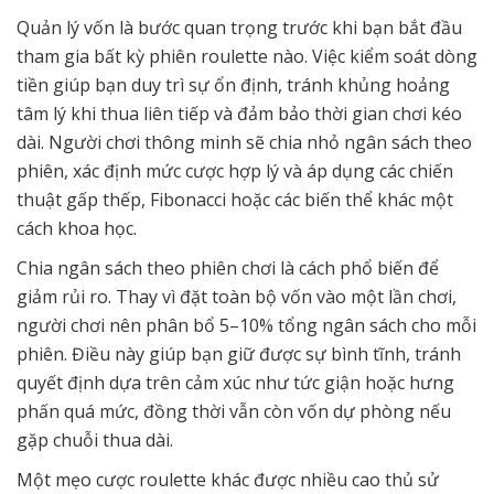
Quản lý vốn là bước quan trọng trước khi bạn bắt đầu
tham gia bất kỳ phiên roulette nào. Việc kiểm soát dòng
tiền giúp bạn duy trì sự ổn định, tránh khủng hoảng
tâm lý khi thua liên tiếp và đảm bảo thời gian chơi kéo
dài. Người chơi thông minh sẽ chia nhỏ ngân sách theo
phiên, xác định mức cược hợp lý và áp dụng các chiến
thuật gấp thếp, Fibonacci hoặc các biến thể khác một
cách khoa học.
Chia ngân sách theo phiên chơi là cách phổ biến để
giảm rủi ro. Thay vì đặt toàn bộ vốn vào một lần chơi,
người chơi nên phân bổ 5–10% tổng ngân sách cho mỗi
phiên. Điều này giúp bạn giữ được sự bình tĩnh, tránh
quyết định dựa trên cảm xúc như tức giận hoặc hưng
phấn quá mức, đồng thời vẫn còn vốn dự phòng nếu
gặp chuỗi thua dài.
Một mẹo cược roulette khác được nhiều cao thủ sử