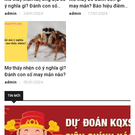
ý nghĩa gì? Đánh con số
may mắn? Báo hiệu điềm
may mắn bao nhiêu
báo gì?
admin
24/01/2024
admin
17/01/2024
Mơ thấy nhện có ý nghĩa gì?
Đánh con số may mắn nào?
admin
05/01/2024
TIN MỚI