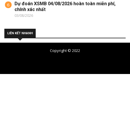
Dự đoán XSMB 04/08/2026 hoàn toàn miễn phí,
6
chính xác nhất
03/08/2026
LIÊN KẾT NHANH
Copyright © 2022
Soi cầu 7777 dự đoán cầu lô số đẹp nhất miền Bắc
Link
F168
chính thức bao chặn mới nhất.
SHBET
tạo dựng uy tín nhờ hệ thống nạp rút tiền an toàn,
hỗ trợ nhiều phương thức giao dịch, xử lý nhanh chóng
https://new88.land/
Nhà tài trợ:
F168
-
SHBET
-
NEW88
-
F168.com
Sun win
,