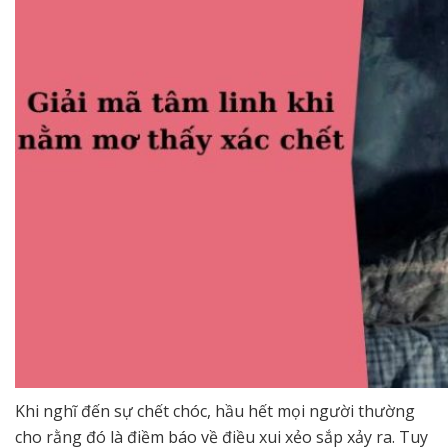
Khi nghĩ đến sự chết chóc, hầu hết mọi người thường
cho rằng đó là điềm báo về điều xui xẻo sắp xảy ra. Tuy