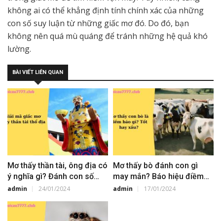
không ai có thể khẳng định tính chính xác của những
con số suy luận từ những giấc mơ đó. Do đó, bạn
không nên quá mù quáng để tránh những hệ quả khó
lường.
BÀI VIẾT LIÊN QUAN
Mơ thấy thần tài, ông địa có
Mơ thấy bò đánh con gì
ý nghĩa gì? Đánh con số
may mắn? Báo hiệu điềm
may mắn bao nhiêu
báo gì?
admin
24/01/2024
admin
17/01/2024