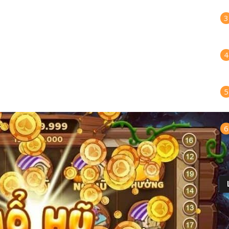
3
4
5
6