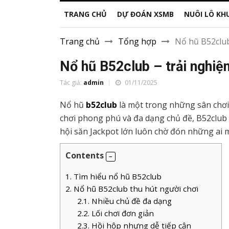
TRANG CHỦ
DỰ ĐOÁN XSMB
NUÔI LÔ KH
Trang chủ
Tổng hợp
Nổ hũ B52club
Nổ hũ B52club – trải nghi
Tác giả:
admin
01/11/2025
Nổ hũ
b52club
là một trong những sân chơi
chơi phong phú và đa dạng chủ đề, B52club m
hội săn Jackpot lớn luôn chờ đón những ai
Contents
1.
Tìm hiểu nổ hũ B52club
2.
Nổ hũ B52club thu hút người chơi
2.1.
Nhiều chủ đề đa dạng
2.2.
Lối chơi đơn giản
2.3.
Hồi hộp nhưng dễ tiếp cận