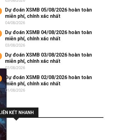
05/08/2026
Dự đoán XSMB 05/08/2026 hoàn toàn
miễn phí, chính xác nhất
04/08/2026
Dự đoán XSMB 04/08/2026 hoàn toàn
miễn phí, chính xác nhất
03/08/2026
Dự đoán XSMB 03/08/2026 hoàn toàn
miễn phí, chính xác nhất
02/08/2026
Dự đoán XSMB 02/08/2026 hoàn toàn
miễn phí, chính xác nhất
01/08/2026
LIÊN KẾT NHANH