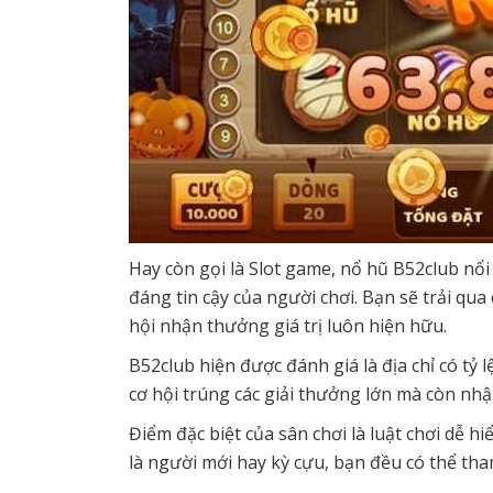
Hay còn gọi là Slot game, nổ hũ B52club nổi
đáng tin cậy của người chơi. Bạn sẽ trải qu
hội nhận thưởng giá trị luôn hiện hữu.
B52club hiện được đánh giá là địa chỉ có tỷ 
cơ hội trúng các giải thưởng lớn mà còn nh
Điểm đặc biệt của sân chơi là luật chơi dễ 
là người mới hay kỳ cựu, bạn đều có thể tha