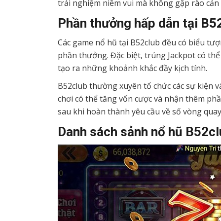
trải nghiệm niềm vui mà không gặp rào cản 
Phần thưởng hấp dẫn tại B5
Các game nổ hũ tại B52club đều có biểu tư
phần thưởng. Đặc biệt, trúng Jackpot có th
tạo ra những khoảnh khắc đầy kịch tính.
B52club thường xuyên tổ chức các sự kiện v
chơi có thể tăng vốn cược và nhận thêm phầ
sau khi hoàn thành yêu cầu về số vòng quay 
Danh sách sảnh nổ hũ B52cl