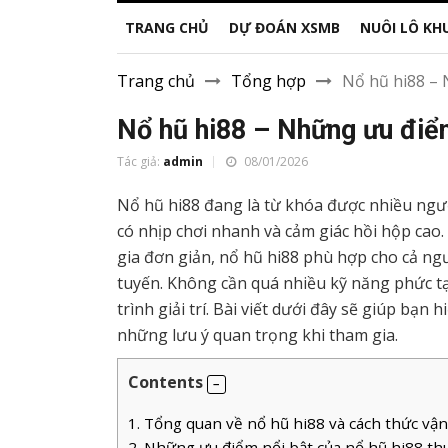
TRANG CHỦ
DỰ ĐOÁN XSMB
NUÔI LÔ KH
Trang chủ
Tổng hợp
Nổ hũ hi88 – 
Nổ hũ hi88 – Những ưu điểm
Tác giả:
admin
08/01/2026
Nổ hũ hi88 đang là từ khóa được nhiều người
có nhịp chơi nhanh và cảm giác hồi hộp cao
gia đơn giản, nổ hũ hi88 phù hợp cho cả ng
tuyến. Không cần quá nhiều kỹ năng phức tạ
trình giải trí. Bài viết dưới đây sẽ giúp bạn 
những lưu ý quan trọng khi tham gia.
Contents
1.
Tổng quan về nổ hũ hi88 và cách thức vậ
2.
Những ưu điểm nổi bật của nổ hũ hi88 thu