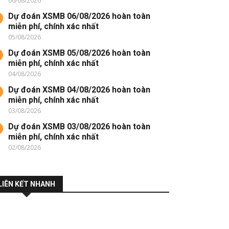
06/08/2026
Dự đoán XSMB 06/08/2026 hoàn toàn
miễn phí, chính xác nhất
05/08/2026
Dự đoán XSMB 05/08/2026 hoàn toàn
miễn phí, chính xác nhất
04/08/2026
Dự đoán XSMB 04/08/2026 hoàn toàn
miễn phí, chính xác nhất
03/08/2026
Dự đoán XSMB 03/08/2026 hoàn toàn
miễn phí, chính xác nhất
02/08/2026
LIÊN KẾT NHANH