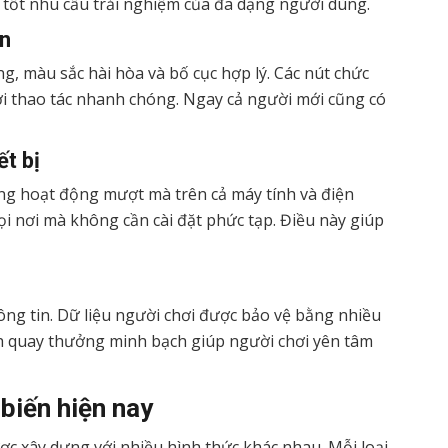
tốt nhu cầu trải nghiệm của đa dạng người dùng.
en
ng, màu sắc hài hòa và bố cục hợp lý. Các nút chức
i thao tác nhanh chóng. Ngay cả người mới cũng có
ết bị
ng hoạt động mượt mà trên cả máy tính và điện
mọi nơi mà không cần cài đặt phức tạp. Điều này giúp
ông tin. Dữ liệu người chơi được bảo vệ bằng nhiều
ình quay thưởng minh bạch giúp người chơi yên tâm
 biến hiện nay
c xây dựng với nhiều hình thức khác nhau. Mỗi loại