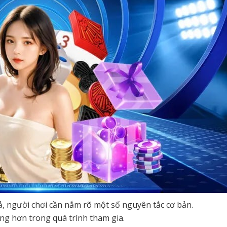
ả, người chơi cần nắm rõ một số nguyên tắc cơ bản.
ng hơn trong quá trình tham gia.