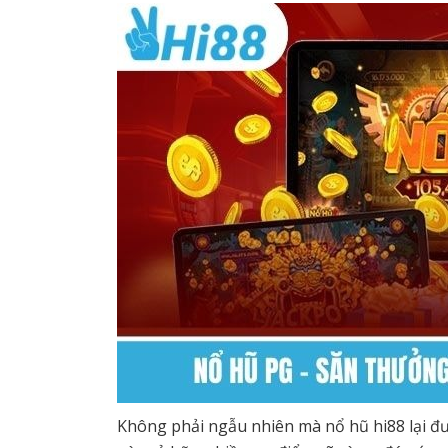
Không phải ngẫu nhiên mà nổ hũ hi88 lại đư