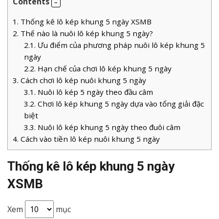
Contents
1.
Thống kê lô kép khung 5 ngày XSMB
2.
Thế nào là nuôi lô kép khung 5 ngày?
2.1.
Ưu điểm của phương pháp nuôi lô kép khung 5
ngày
2.2.
Hạn chế của chơi lô kép khung 5 ngày
3.
Cách chơi lô kép nuôi khung 5 ngày
3.1.
Nuôi lô kép 5 ngày theo đầu câm
3.2.
Chơi lô kép khung 5 ngày dựa vào tổng giải đặc
biệt
3.3.
Nuôi lô kép khung 5 ngày theo đuôi câm
4.
Cách vào tiền lô kép nuôi khung 5 ngày
Thống kê lô kép khung 5 ngày
XSMB
Xem
mục