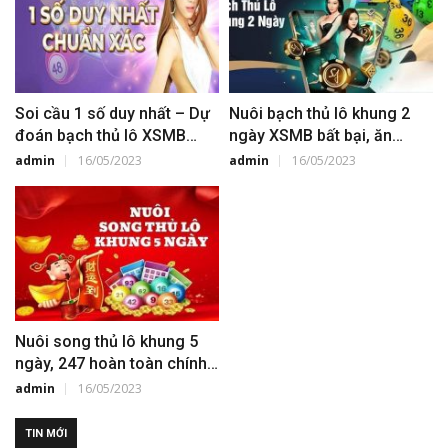
Soi cầu 1 số duy nhất – Dự
Nuôi bạch thủ lô khung 2
đoán bạch thủ lô XSMB
ngày XSMB bất bại, ăn
chính xác
thông
admin
16/05/2023
admin
16/05/2023
Nuôi song thủ lô khung 5
ngày, 247 hoàn toàn chính
xác
admin
16/05/2023
TIN MỚI