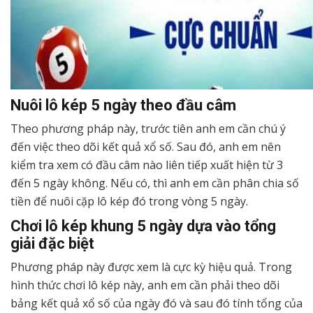
Nuôi lô kép 5 ngày theo đầu câm
Theo phương pháp này, trước tiên anh em cần chú ý
đến việc theo dõi kết quả xổ số. Sau đó, anh em nên
kiểm tra xem có đầu câm nào liên tiếp xuất hiện từ 3
đến 5 ngày không. Nếu có, thì anh em cần phân chia số
tiền để nuôi cặp lô kép đó trong vòng 5 ngày.
Chơi lô kép khung 5 ngày dựa vào tổng
giải đặc biệt
Phương pháp này được xem là cực kỳ hiệu quả. Trong
hình thức chơi lô kép này, anh em cần phải theo dõi
bảng kết quả xổ số của ngày đó và sau đó tính tổng của