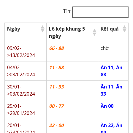
Tìm:
Ngày
Lô kép khung 5
Kết quả
ngày
09/02-
66 - 88
chờ
>13/02/2024
04/02-
11 - 88
Ăn 11, Ăn
>08/02/2024
88
30/01-
11 - 33
Ăn 11, Ăn
>03/02/2024
33
25/01-
00 - 77
Ăn 00
>29/01/2024
20/01-
22 - 00
Ăn 22, Ăn
>24/01/2024
00