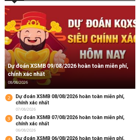
Dự đoán XSMB 09/08/2026 hoàn toàn miễn phí,
chính xác nhất
08/08/2026
Dự đoán XSMB 08/08/2026 hoàn toàn miễn phí,
2
chính xác nhất
07/08/2026
Dự đoán XSMB 07/08/2026 hoàn toàn miễn phí,
3
chính xác nhất
06/08/2026
Dự đoán XSMB 06/08/2026 hoàn toàn miễn phí,
4