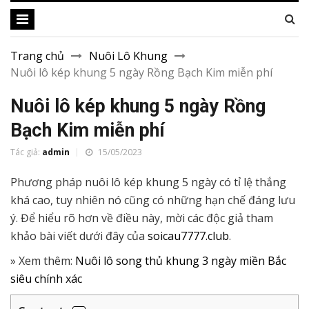
Trang chủ
Nuôi Lô Khung
Nuôi lô kép khung 5 ngày Rồng Bạch Kim miễn phí
Nuôi lô kép khung 5 ngày Rồng
Bạch Kim miễn phí
Tác giả:
admin
15/05/2023
Phương pháp nuôi lô kép khung 5 ngày có tỉ lệ thắng
khá cao, tuy nhiên nó cũng có những hạn chế đáng lưu
ý. Để hiểu rõ hơn về điều này, mời các độc giả tham
khảo bài viết dưới đây của
soicau7777.club
.
» Xem thêm:
Nuôi lô song thủ khung 3 ngày miền Bắc
siêu chính xác