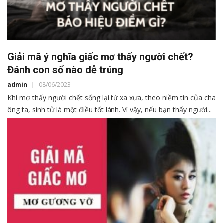
Giải mã ý nghĩa giấc mơ thấy người chết?
Đánh con số nào dễ trúng
admin
08/06/2023
Khi mơ thấy người chết sống lại từ xa xưa, theo niềm tin của cha
ông ta, sinh tử là một điều tốt lành. Vì vậy, nếu bạn thấy người...