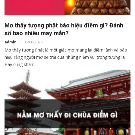
Mơ thấy tượng phật báo hiệu điềm gì? Đánh
số bao nhiêu may mắn?
admin
08/06/2023
Mơ thấy tượng Phật là một giấc mơ mang lại điềm lành và báo
hiệu rằng người mơ sẽ trải qua những niềm vui trong tương lai.
Hãy cùng khám...