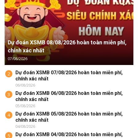
Dự đoán XSMB 08/08/2026 hoàn toàn miễn phí,
chính xác nhất
07/08/2026
Dự đoán XSMB 07/08/2026 hoàn toàn miễn phí,
2
chính xác nhất
06/08/2026
Dự đoán XSMB 06/08/2026 hoàn toàn miễn phí,
3
chính xác nhất
05/08/2026
Dự đoán XSMB 05/08/2026 hoàn toàn miễn phí,
4
chính xác nhất
04/08/2026
Dự đoán XSMB 04/08/2026 hoàn toàn miễn phí,
5