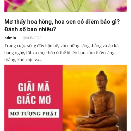
Mơ thấy hoa hồng, hoa sen có điềm báo gì?
Đánh số bao nhiêu?
admin
08/06/2023
Trong cuộc sống đầy bộn bề, với những căng thẳng và áp lực
hàng ngày, tất cả mọi thứ có thể khiến bạn cảm thấy căng
thẳng, khó chịu và...