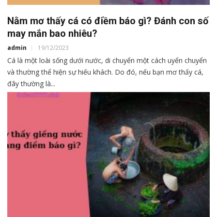
Nằm mơ thấy cá có điềm báo gì? Đánh con số
may mắn bao nhiêu?
admin
19/12/2023
Cá là một loài sống dưới nước, di chuyển một cách uyển chuyển
và thường thể hiện sự hiếu khách. Do đó, nếu bạn mơ thấy cá,
đây thường là...