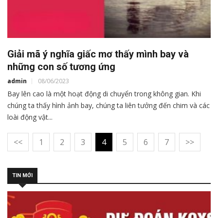
Giải mã ý nghĩa giấc mơ thấy mình bay và
những con số tương ứng
admin
08/06/2023
Bay lên cao là một hoạt động di chuyển trong không gian. Khi
chúng ta thấy hình ảnh bay, chúng ta liên tưởng đến chim và các
loài động vật...
<<
1
2
3
4
5
6
7
>>
TIN MỚI