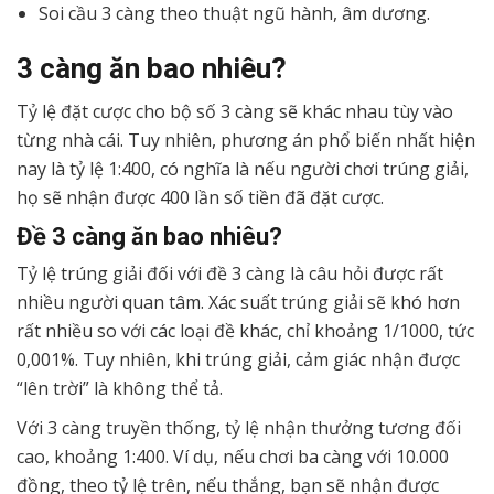
Soi cầu 3 càng theo thuật ngũ hành, âm dương.
3 càng ăn bao nhiêu?
Tỷ lệ đặt cược cho bộ số 3 càng sẽ khác nhau tùy vào
từng nhà cái. Tuy nhiên, phương án phổ biến nhất hiện
nay là tỷ lệ 1:400, có nghĩa là nếu người chơi trúng giải,
họ sẽ nhận được 400 lần số tiền đã đặt cược.
Đề 3 càng ăn bao nhiêu?
Tỷ lệ trúng giải đối với đề 3 càng là câu hỏi được rất
nhiều người quan tâm. Xác suất trúng giải sẽ khó hơn
rất nhiều so với các loại đề khác, chỉ khoảng 1/1000, tức
0,001%. Tuy nhiên, khi trúng giải, cảm giác nhận được
“lên trời” là không thể tả.
Với 3 càng truyền thống, tỷ lệ nhận thưởng tương đối
cao, khoảng 1:400. Ví dụ, nếu chơi ba càng với 10.000
đồng, theo tỷ lệ trên, nếu thắng, bạn sẽ nhận được