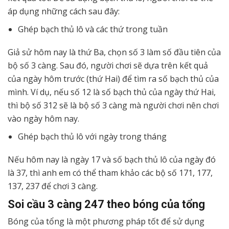
áp dụng những cách sau đây:
Ghép bạch thủ lô và các thứ trong tuần
Giả sử hôm nay là thứ Ba, chọn số 3 làm số đầu tiên của
bộ số 3 càng. Sau đó, người chơi sẽ dựa trên kết quả
của ngày hôm trước (thứ Hai) để tìm ra số bạch thủ của
mình. Ví dụ, nếu số 12 là số bạch thủ của ngày thứ Hai,
thì bộ số 312 sẽ là bộ số 3 càng mà người chơi nên chơi
vào ngày hôm nay.
Ghép bạch thủ lô với ngày trong tháng
Nếu hôm nay là ngày 17 và số bạch thủ lô của ngày đó
là 37, thì anh em có thể tham khảo các bộ số 171, 177,
137, 237 để chơi 3 càng.
Soi cầu 3 càng 247 theo bóng của tổng
Bóng của tổng là một phương pháp tốt để sử dụng