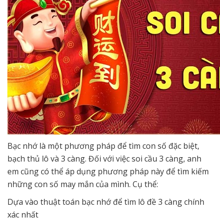
Bạc nhớ là một phương pháp để tìm con số đặc biệt,
bạch thủ lô và 3 càng. Đối với việc soi cầu 3 càng, anh
em cũng có thể áp dụng phương pháp này để tìm kiếm
những con số may mắn của mình. Cụ thể:
Dựa vào thuật toán bạc nhớ để tìm lô đề 3 càng chính
xác nhất