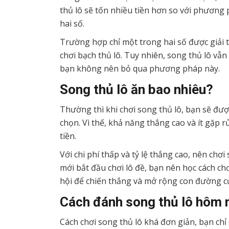
thủ lô sẽ tốn nhiều tiền hơn so với phương p
hai số.
Trường hợp chỉ một trong hai số được giải
chơi bạch thủ lô. Tuy nhiên, song thủ lô vẫn
bạn không nên bỏ qua phương pháp này.
Song thủ lô ăn bao nhiêu?
Thường thì khi chơi song thủ lô, bạn sẽ đượ
chọn. Vì thế, khả năng thắng cao và ít gặp 
tiền.
Với chi phí thấp và tỷ lệ thắng cao, nên chơ
mới bắt đầu chơi lô đề, bạn nên học cách chơ
hội để chiến thắng và mở rộng con đường của
Cách đánh song thủ lô hôm 
Cách chơi song thủ lô khá đơn giản, bạn chỉ 