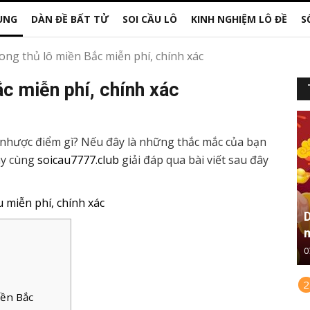
UNG
DÀN ĐỀ BẤT TỬ
SOI CẦU LÔ
KINH NGHIỆM LÔ ĐỀ
S
song thủ lô miền Bắc miễn phí, chính xác
ắc miễn phí, chính xác
u, nhược điểm gì? Nếu đây là những thắc mắc của bạn
ãy cùng
soicau7777.club
giải đáp qua bài viết sau đây
 miễn phí, chính xác
m
0
2
iền Bắc