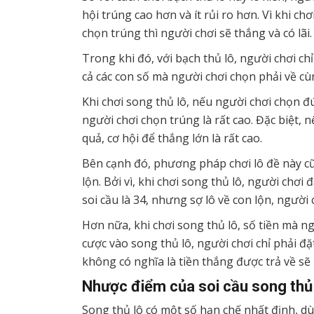
hội trúng cao hơn và ít rủi ro hơn. Vì khi ch
chọn trúng thì người chơi sẽ thắng và có lãi.
Trong khi đó, với bạch thủ lô, người chơi chỉ
cả các con số mà người chơi chọn phải về cù
Khi chơi song thủ lô, nếu người chơi chọn đ
người chơi chọn trúng là rất cao. Đặc biệt, 
quả, cơ hội để thắng lớn là rất cao.
Bên cạnh đó, phương pháp chơi lô đề này c
lộn. Bởi vì, khi chơi song thủ lô, người chơi
soi cầu là 34, nhưng sợ lô về con lộn, người
Hơn nữa, khi chơi song thủ lô, số tiền mà ng
cược vào song thủ lô, người chơi chỉ phải đặ
không có nghĩa là tiền thắng được trả về sẽ 
Nhược điểm của soi cầu song thủ
Song thủ lô có một số hạn chế nhất định, dù 