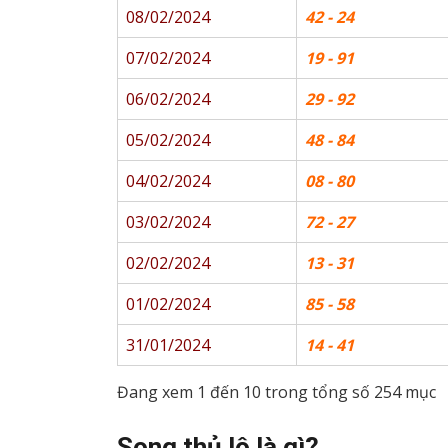
08/02/2024
42 - 24
07/02/2024
19 - 91
06/02/2024
29 - 92
05/02/2024
48 - 84
04/02/2024
08 - 80
03/02/2024
72 - 27
02/02/2024
13 - 31
01/02/2024
85 - 58
31/01/2024
14 - 41
Đang xem 1 đến 10 trong tổng số 254 mục
Song thủ lô là gì?