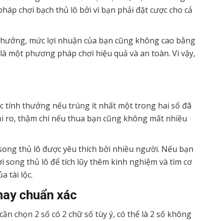
háp chơi bạch thủ lô bởi vì bạn phải đặt cược cho cả
 thưởng, mức lợi nhuận của bạn cũng không cao bằng
 là một phương pháp chơi hiệu quả và an toàn. Vì vậy,
c tính thưởng nếu trúng ít nhất một trong hai số đã
rủi ro, thậm chí nếu thua bạn cũng không mất nhiều
i song thủ lô được yêu thích bởi nhiều người. Nếu bạn
i song thủ lô để tích lũy thêm kinh nghiệm và tìm cơ
 tài lộc.
nay chuẩn xác
cần chọn 2 số có 2 chữ số tùy ý, có thể là 2 số không