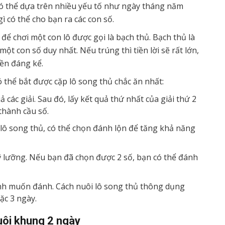
 có thể dựa trên nhiều yếu tố như ngày tháng năm
gì có thể cho bạn ra các con số.
 để chơi một con lô được gọi là bạch thủ. Bạch thủ là
một con số duy nhất. Nếu trúng thì tiền lời sẽ rất lớn,
ền đáng kể.
 thể bắt được cặp lô song thủ chắc ăn nhất:
các giải. Sau đó, lấy kết quả thứ nhất của giải thứ 2
 thành cầu số.
p lô song thủ, có thể chọn đánh lộn để tăng khả năng
kỹ lưỡng. Nếu bạn đã chọn được 2 số, bạn có thể đánh
ình muốn đánh. Cách nuôi lô song thủ thông dụng
ặc 3 ngày.
uôi khung 2 ngày